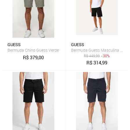
GUESS
GUESS
Bermuda Chino Guess Verde
Bermuda Guess Masculina Chino 
R$
449,99
- 30%
R$
379,00
R$
314,99