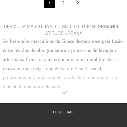
1
2
BERMUDA MASCULINA GUESS: ESTILO, PERFORMANCE E
ATITUDE URBANA
As bermudas masculinas da Guess destacam-se pela fusão
entre tecidos de alta gramatura e processos de lavagem
artesanais. Com foco na ergonomia e na durabilidade, a
marca entrega peças que elevam o visual casual,
proporcionando uma silhueta alinhada e moderna para os
dias de temperatura elevada.
O QUE CONSIDERAR AO ESCOLHER SUA BERMUDA GUESS
Materiais e Tramas
: Do denim robusto com tecnologia de memória elástica ao algodão de
sarja peletizado, os tecidos são selecionados para oferecer respirabilidade superior e um
PUBLICIDADE
toque suave que evita irritações na pele.
Modelagens Estratégicas
: O corte
Slim/Reta
oferece um visual clean e sofisticado,
enquanto a modelagem
Cargo
prioriza o utilitarismo funcional e a
Chino
foca no