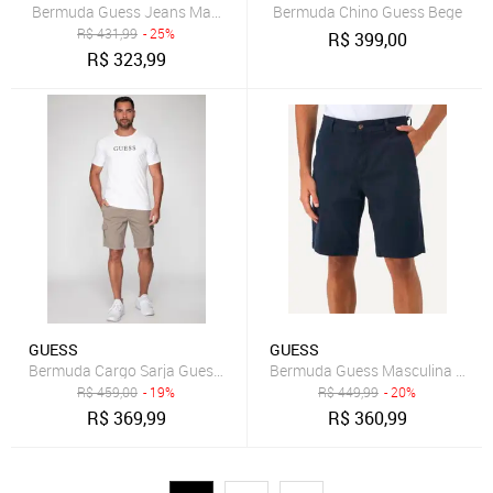
Bermuda Guess Jeans Masculina Inter Refile Azul Médio
Bermuda Chino Guess Bege
R$
431,99
- 25%
R$
399,00
R$
323,99
GUESS
GUESS
Bermuda Cargo Sarja Guess Verde Claro
Bermuda Guess Masculina Chino 
R$
459,00
- 19%
R$
449,99
- 20%
R$
369,99
R$
360,99