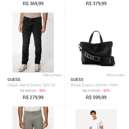
R$
369,99
R$
379,99
Patrocinado
Patrocinado
GUESS
GUESS
Calça Jeans Guess Slim Straight Preto
Bolsa Guess Latona Ii Mini Tote 
R$
459,00
- 39%
R$
1199,90
- 50%
R$
279,99
R$
599,99