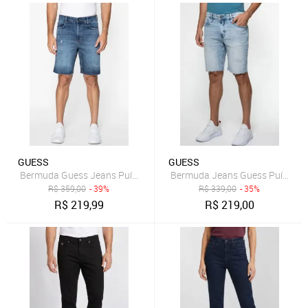
GUESS
GUESS
Bermuda Guess Jeans Puídos Azul
Bermuda Jeans Guess Puídos Bar
R$
359,00
- 39%
R$
339,00
- 35%
R$
219,99
R$
219,00