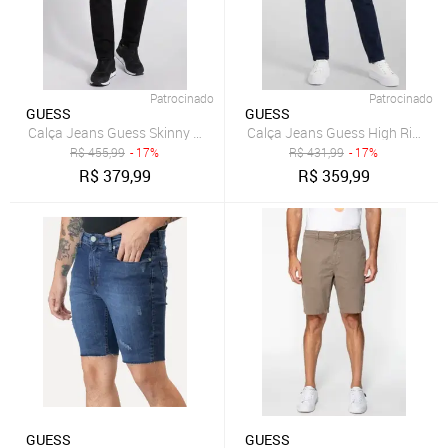
Patrocinado
Patrocinado
GUESS
GUESS
Calça Jeans Guess Skinny Preto
Calça Jeans Guess High Rise Ski
R$
455,99
- 17%
R$
431,99
- 17%
R$
379,99
R$
359,99
GUESS
GUESS