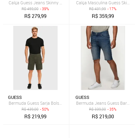
Calça Guess Jeans Skinny Preto
Calça Masculina Guess Skinny A
R$
459,00
- 39%
R$
431,99
- 17%
R$
279,99
R$
359,99
GUESS
GUESS
Bermuda Guess Sarja Bolso Verde Escuro
Bermuda Jeans Guess Barra A F
R$
439,00
- 50%
R$
339,00
- 35%
R$
219,99
R$
219,00