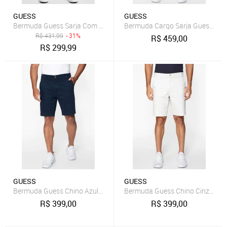
GUESS
GUESS
Bermuda Guess Sarja Com Cinto Preto
Bermuda Cargo Sarja Guess Azu
R$
431,99
- 31%
R$
459,00
R$
299,99
GUESS
GUESS
Bermuda Guess Chino Azul Escuro
Bermuda Guess Chino Cinza Cla
R$
399,00
R$
399,00