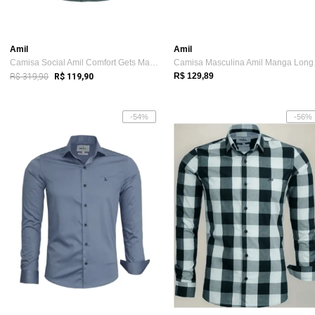
Amil
Amil
Camisa Social Amil Comfort Gets Macia Po...
Camis
R$ 319,90
R$ 129,89
R$ 119,90
-54%
-56%