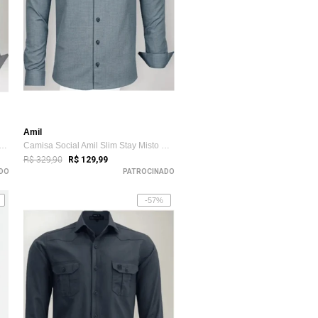
Amil
a Social Amil Slim Flash Algodão Co...
Camisa Social Amil Slim Stay Misto Micro...
R$ 329,90
R$ 129,99
DO
PATROCINADO
-57%