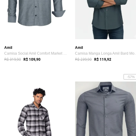
Amil
Amil
Camisa Social Amil Comfort Market Com Bo...
Camisa Manga Lon
R$ 319,90
R$ 239,90
R$ 109,90
R$ 119,92
-57%