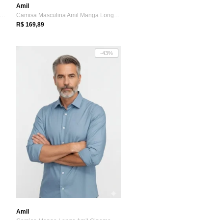
Amil
misa Social Amil Lavender Slim Algodão...
Camisa Masculina Amil Manga Longa Lavend...
R$ 169,89
-43%
Amil