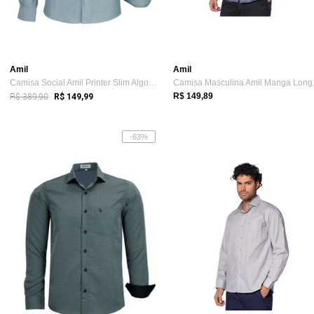
Amil
Amil
Camisa Social Amil Printer Slim Algodão/...
Camis
R$ 389,90
R$ 149,89
R$ 149,99
-63%