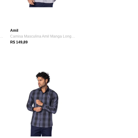
Amil
a Masculina Amil Manga Longa Slim C...
Camisa Masculina Amil Manga Longa Comfor...
R$ 149,89