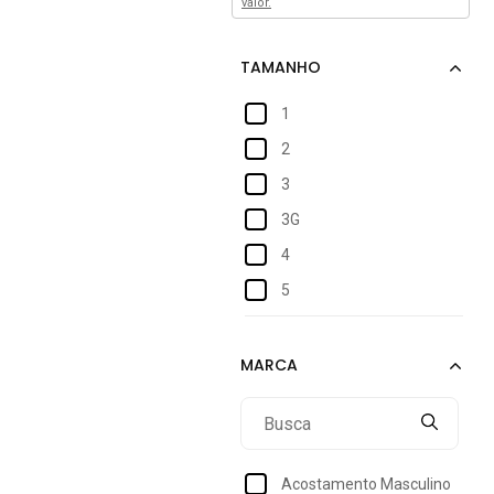
valor.
1
2
3
3G
4
5
6
7
Acostamento Masculino