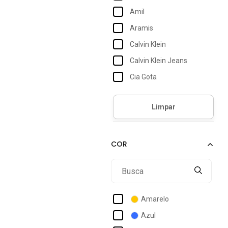
Amil
Aramis
Calvin Klein
Calvin Klein Jeans
Cia Gota
Colcci
Columbia
Consciência
Crocker
Daze Modas
Dialogo
Dialogo Jeans
Amarelo
Diluxo
Azul
Dixie