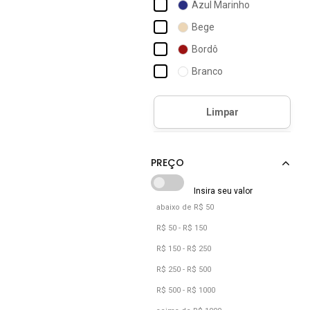
Azul Marinho
Docthos
Bege
Dudalina
Bordô
Dzero
Branco
Elétron
Caramelo
Ellus
Castanho
Cinza
Dourado
Grafite
Jeans
abaixo de R$ 50
Laranja
R$ 50 - R$ 150
Lilás
R$ 150 - R$ 250
Marrom
R$ 250 - R$ 500
R$ 500 - R$ 1000
Off-white