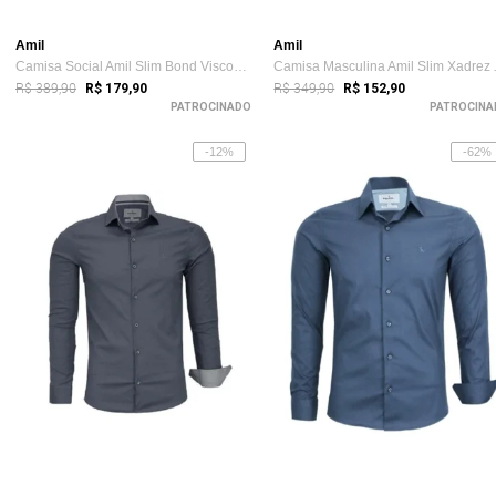
Amil
Amil
Camisa Social Amil Slim Bond Viscose de ...
Camisa Ma
R$ 389,90
R$ 349,90
R$ 179,90
R$ 152,90
PATROCINADO
PATROCINA
-12%
-62%