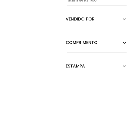
acima de R$ 1000
Prata
Preto
Rosa
Rosê