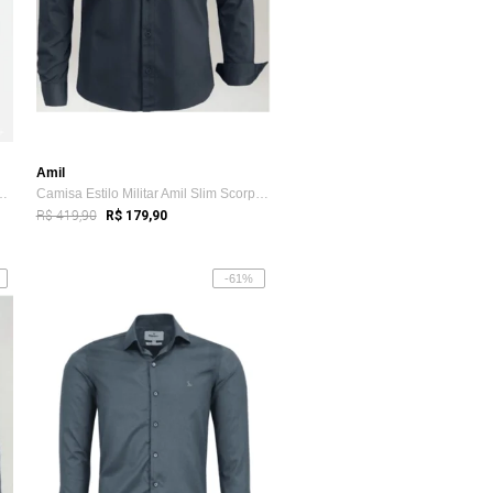
Amil
ga Amil Bard Modelagem S...
Camisa Estilo Militar Amil Slim Scorpion...
R$ 419,90
R$ 179,90
-61%