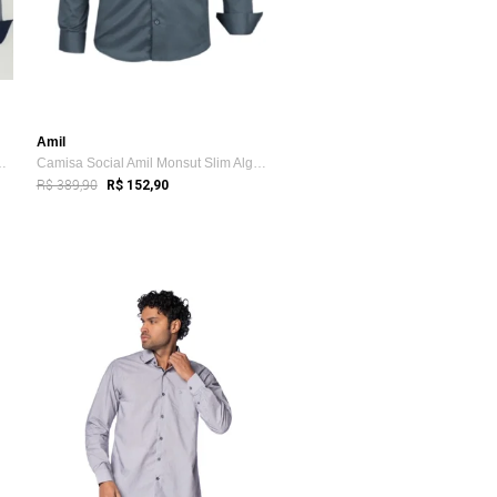
Amil
lim Nobel Algodão co...
Camisa Social Amil Monsut Slim Algodão/P...
R$ 389,90
R$ 152,90