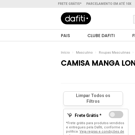
FRETE GRÁTIS*
PARCELAMENTO EM ATÉ 10X
PAIS
CLUBE DAFITI
F
Início
Masculino
Roupas Masculinas
CAMISA MANGA LO
Frete Grátis *
*Frete grátis para produtos vendidos
e entregues pela Dafiti, conforme a
política:
Veja regras e condições de