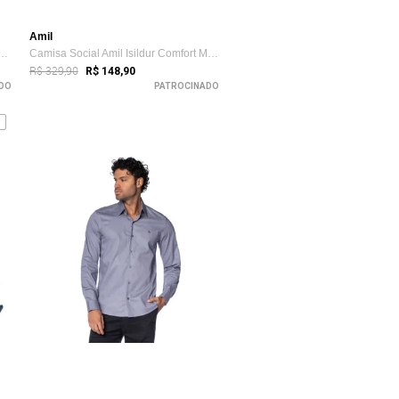
Amil
sculina Amil Slim Xadrez Aston ...
Camisa Social Amil Isildur Comfort Misto...
R$ 329,90
R$ 148,90
DO
PATROCINADO