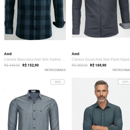
Amil
Amil
Camisa Masculina Amil Slim Xadrez Aston ...
Camis
R$ 349,90
R$ 369,90
R$ 152,90
R$ 169,90
PATROCINADO
PATROCINA
-66%
-50%