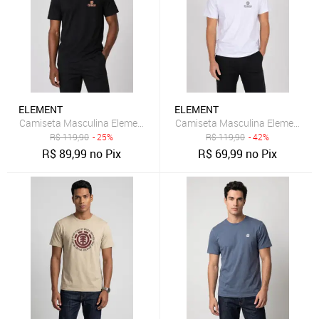
ELEMENT
ELEMENT
Camiseta Masculina Element Logo Preta
Camiseta Masculina Element De
R$
119,90
- 25%
R$
119,90
- 42%
R$
89,99
no Pix
R$
69,99
no Pix