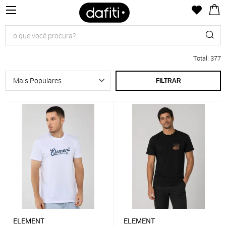
Total
:
377
FILTRAR
ELEMENT
ELEMENT