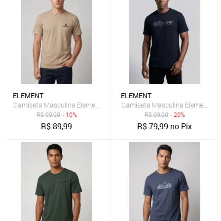
ELEMENT
ELEMENT
Camiseta Masculina Element Peaks Bege
Camiseta Masculina Element Filt
R$
99,90
- 10%
R$
99,90
- 20%
R$
89,99
R$
79,99
no Pix