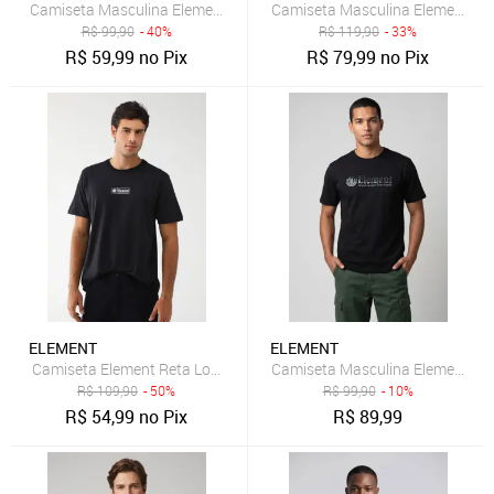
Camiseta Masculina Element Simple Truth Branca
Camiseta Masculina Element Es
R$
99,90
- 40%
R$
119,90
- 33%
R$
59,99
no Pix
R$
79,99
no Pix
ELEMENT
ELEMENT
Camiseta Element Reta Logo Preta
Camiseta Masculina Element Filt
R$
109,90
- 50%
R$
99,90
- 10%
R$
54,99
no Pix
R$
89,99