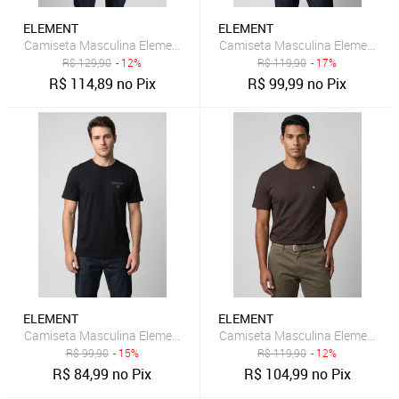
ELEMENT
ELEMENT
Camiseta Masculina Element Seal Bege
Camiseta Masculina Element Bas
R$
129,90
- 12%
R$
119,90
- 17%
R$
114,89
no Pix
R$
99,99
no Pix
ELEMENT
ELEMENT
Camiseta Masculina Element Estampa Preta
Camiseta Masculina Element Min
R$
99,90
- 15%
R$
119,90
- 12%
R$
84,99
no Pix
R$
104,99
no Pix