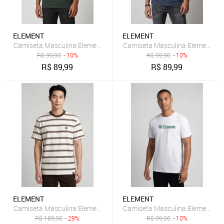
ELEMENT
ELEMENT
Camiseta Masculina Element Estampa Verde
Camiseta Masculina Element Out
R$
99,90
- 10%
R$
99,90
- 10%
R$
89,99
R$
89,99
ELEMENT
ELEMENT
Camiseta Masculina Element Listrada Branca
Camiseta Masculina Element Fil
R$
189,90
- 29%
R$
99,90
- 10%