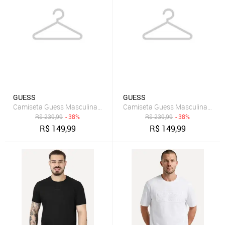
GUESS
GUESS
Camiseta Guess Masculina Classic Logo Embossed Azul Marinho
Camiseta Guess Masculina Los 
R$
239,99
- 38%
R$
239,99
- 38%
R$
149,99
R$
149,99