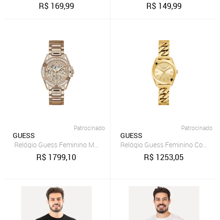
R$
169,99
R$
149,99
Patrocinado
Patrocinado
GUESS
GUESS
Relógio Guess Feminino Multifunção Cristais Rosé Guess
Relógio Guess Feminino Corrent
R$
1799,10
R$
1253,05