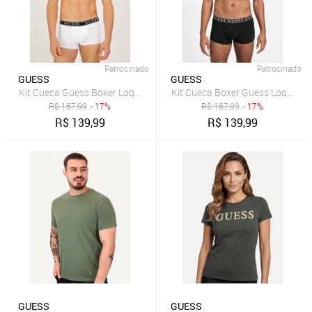
Patrocinado
Patrocinado
GUESS
GUESS
Kit Cueca Guess Boxer Logo Preto e Branco
Kit Cueca Boxer Guess Logo Pret
R$
167,99
- 17%
R$
167,99
- 17%
R$
139,99
R$
139,99
GUESS
GUESS