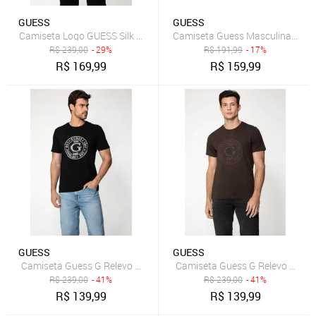
GUESS
GUESS
Camiseta Logo GUESS Silk Bege
Camiseta Guess Masculina Borda
R$
239,00
- 29%
R$
191,99
- 17%
R$
169,99
R$
159,99
GUESS
GUESS
Camiseta Guess G Relevo Preto
Camiseta Guess G Relevo Marr
R$
239,00
- 41%
R$
239,00
- 41%
R$
139,99
R$
139,99