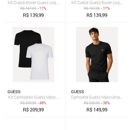
Kit Cueca Boxer Guess Logo Preto
Kit Cueca Guess Boxer Logo Bra
R$
167,99
- 17%
R$
167,99
- 17%
R$
139,99
R$
139,99
GUESS
GUESS
Kit Camisetas Guess Masculina Bordado Peito Preta/Branca
Camiseta Guess Masculina Mini L
R$
399,99
- 48%
R$
239,99
- 38%
R$
209,99
R$
149,99