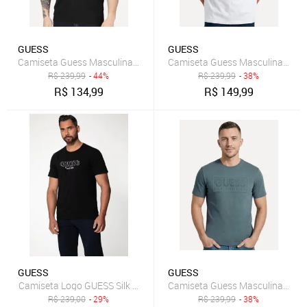
GUESS
GUESS
Camiseta Guess Masculina Logo Centro Bordado Preta
Camiseta Guess Masculina Los 
R$
239,99
- 44%
R$
239,99
- 38%
R$
134,99
R$
149,99
GUESS
GUESS
Camiseta Logo GUESS Silk Preto
Camiseta Guess Masculina Los A
R$
239,00
- 29%
R$
239,99
- 38%