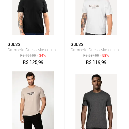
GUESS
GUESS
Camiseta Guess Masculina Bordado Peito Preta
Camiseta Guess Masculina Bord
R$
191,99
- 34%
R$
287,99
- 58%
R$
125,99
R$
119,99