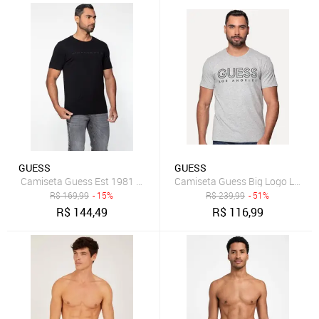
GUESS
GUESS
Camiseta Guess Est 1981 Preto
Camiseta Guess Big Logo Los An
R$
169,99
- 15%
R$
239,99
- 51%
R$
144,49
R$
116,99