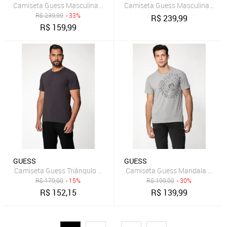
Camiseta Guess Masculina Rubber Est.1981 Stoned Verde Militar
Camiseta Guess Masculina Block
R$
239,99
- 33%
R$
239,99
R$
159,99
GUESS
GUESS
Camiseta Guess Triângulo Emborrachado Cinza Escuro
Camiseta Guess Mandala Peito 
R$
179,00
- 15%
R$
199,00
- 30%
R$
152,15
R$
139,99