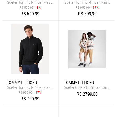
Suéter Tommy Hilfiger Masculino Signature Crewneck Preto
Suéter Tommy Hilfiger Masculino
R$
599,99
- 8%
R$
959,99
- 17%
R$
549,99
R$
799,99
TOMMY HILFIGER
TOMMY HILFIGER
Suéter Tommy Hilfiger Masculino Essential Cotton Half Zip Mock Pre
Suéter Colete Bolinhas Tommy Hil
R$
959,99
- 17%
R$
2799,00
R$
799,99