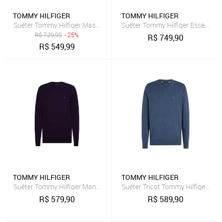
TOMMY HILFIGER
TOMMY HILFIGER
Suéter Tommy Hilfiger Masculino Signature V-Neck Cáqui
Suéter Tommy Hilfiger Essential 
R$
729,99
- 25%
R$
749,90
R$
549,99
TOMMY HILFIGER
TOMMY HILFIGER
Suéter Tommy Hilfiger Manga Longa Tricot Wcc Signature Crew
Suéter Tricot Tommy Hilfiger Sig
R$
579,90
R$
589,90