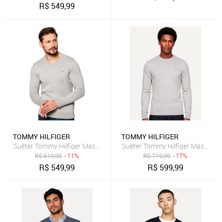
R$
549,99
TOMMY HILFIGER
TOMMY HILFIGER
Suéter Tommy Hilfiger Masculino Signature V-Neck Cinza Mescla
Suéter Tommy Hilfiger Masculino
R$
619,99
- 11%
R$
719,99
- 17%
R$
549,99
R$
599,99