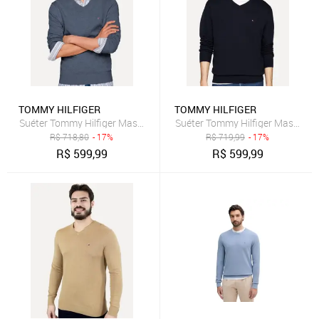
TOMMY HILFIGER
TOMMY HILFIGER
Suéter Tommy Hilfiger Masculino Signature V-Neck Azul Mescla
Suéter Tommy Hilfiger Masculino
R$
718,80
- 17%
R$
719,99
- 17%
R$
599,99
R$
599,99