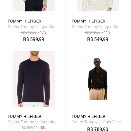
TOMMY HILFIGER
TOMMY HILFIGER
Suéter Tommy Hilfiger Masculino Signature V-Neck Cáqui Claro
Suéter Tommy Hilfiger Masculino
R$
719,99
- 17%
R$
619,99
- 11%
R$
599,99
R$
549,99
TOMMY HILFIGER
TOMMY HILFIGER
Suéter Tommy Hilfiger Masculino Signature Crewneck Azul Marinho
Suéter Tommy Hilfiger Essential 
R$
599,99
- 8%
R$
789,90