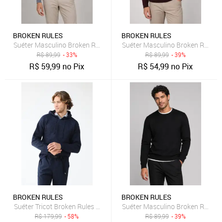
BROKEN RULES
BROKEN RULES
Suéter Masculino Broken Rules Gola Redonda Cinza
Suéter Masculino Broken Rules 
R$
89,99
- 33%
R$
89,99
- 39%
R$
59,99
no Pix
R$
54,99
no Pix
BROKEN RULES
BROKEN RULES
Suéter Tricot Broken Rules Canguru Azul Marinho
Suéter Masculino Broken Rules 
R$
179,99
- 58%
R$
89,99
- 39%