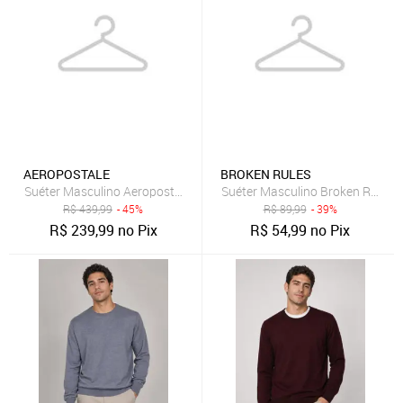
AEROPOSTALE
BROKEN RULES
Suéter Masculino Aeropostale Logo Off White
Suéter Masculino Broken Rules 
R$
439,99
- 45%
R$
89,99
- 39%
R$
239,99
no Pix
R$
54,99
no Pix