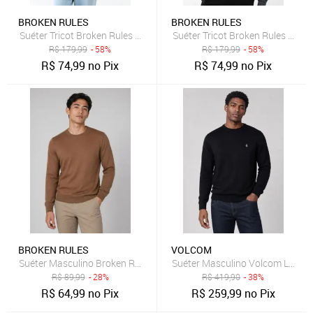
BROKEN RULES
BROKEN RULES
Suéter Tricot Broken Rules Canguru Azul
Suéter Tricot Broken Rules Reta
R$
179,99
- 58%
R$
179,99
- 58%
R$
74,99
no Pix
R$
74,99
no Pix
BROKEN RULES
VOLCOM
Suéter Masculino Broken Rules Gola Redonda Marrom
Suéter Masculino Volcom Logo P
R$
89,99
- 28%
R$
419,90
- 38%
R$
64,99
no Pix
R$
259,99
no Pix