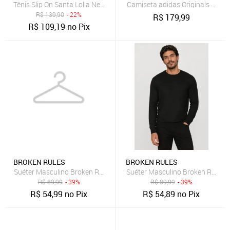
Tênis Slip On Santa Lolla New Preto
Camiseta adidas Originals 3 Stri
R$
139,90
- 22%
R$
179,99
R$
109,19
no Pix
BROKEN RULES
BROKEN RULES
Suéter Masculino Broken Rules Gola Redonda Marrom
Suéter Masculino Broken Rules 
R$
89,99
- 39%
R$
89,99
- 39%
R$
54,99
no Pix
R$
54,89
no Pix