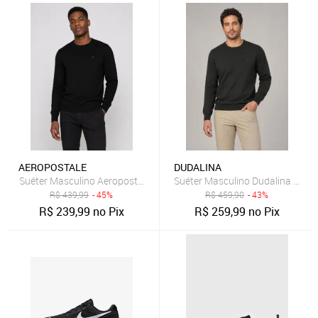
AEROPOSTALE
DUDALINA
Suéter Masculino Aeropostale Gola Redonda Preto
Suéter Masculino Dudalina Gola 
R$
439,99
- 45%
R$
459,90
- 43%
R$
239,99
no Pix
R$
259,99
no Pix