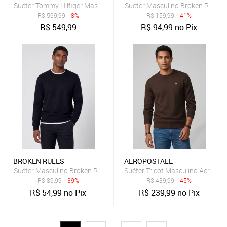
Suéter Tommy Hilfiger Masculino Signature Crewneck Preto
Suéter Masculino Broken Rules
R$
599,99
- 8%
R$
159,99
- 41%
R$
549,99
R$
94,99
no Pix
BROKEN RULES
AEROPOSTALE
Suéter Masculino Broken Rules Gola Redonda Azul-Marinho
Suéter Tricot Masculino Aeropo
R$
89,99
- 39%
R$
439,99
- 45%
R$
54,99
no Pix
R$
239,99
no Pix