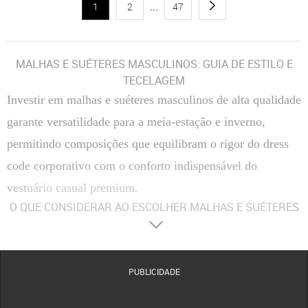
1
2
...
47
MALHAS E SUÉTERES MASCULINOS: GUIA DE ESTILO E
TECELAGEM
Investir em malhas e suéteres masculinos de alta qualidade
garante versatilidade para a meia-estação e inverno,
permitindo composições que equilibram o rigor do dress
code corporativo com o conforto indispensável do
vestuário casual premium.
O QUE CONSIDERAR AO ESCOLHER MALHAS E SUÉTERES
MASCULINOS
Materiais
A escolha entre fibras naturais, como o algodão e a lã, ou sintéticas, como o
acrílico, define o nível de retenção de calor e a respirabilidade da peça. Malhas de algodão
são ideais para o clima tropical por serem leves e evitarem o superaquecimento, enquanto a
PUBLICIDADE
lã merino oferece isolamento térmico superior com espessura reduzida. Misturas com
poliamida aumentam a durabilidade e ajudam a manter a forma da peça após o uso.