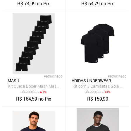
R$
74,99
no Pix
R$
54,79
no Pix
Patrocinado
Patrocinado
MASH
ADIDAS UNDERWEAR
Kit Cueca Boxer Mash Masculina Cintura Elástica 10 Peças Preta
Kit com 3 Camisetas Gola Carec
R$
289,99
- 43%
R$
229,90
- 30%
R$
164,59
no Pix
R$
159,90