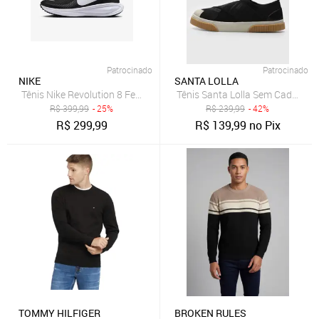
Patrocinado
Patrocinado
NIKE
SANTA LOLLA
Tênis Nike Revolution 8 Feminino
Tênis Santa Lolla Sem Cadarço 
R$
399,99
- 25%
R$
239,99
- 42%
R$
299,99
R$
139,99
no Pix
TOMMY HILFIGER
BROKEN RULES