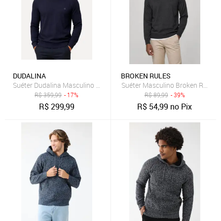
DUDALINA
BROKEN RULES
Suéter Dudalina Masculino Tricot Crewneck Textura Azul Marinho
Suéter Masculino Broken Rules 
R$
359,99
- 17%
R$
89,99
- 39%
R$
299,99
R$
54,99
no Pix