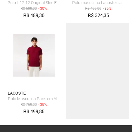
Polo L.12.12 Original Slim Fit Vinho
Polo masculina Lacoste classic f
R$
699,00
- 30%
R$
499,00
- 35%
R$
489,30
R$
324,35
LACOSTE
Polo Masculina Paris em Algodão Piqué com Stretch Vinho
R$
769,00
- 35%
R$
499,85