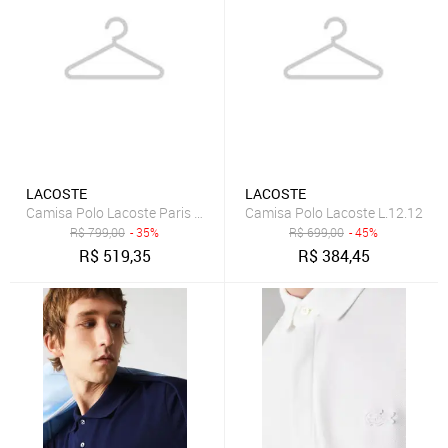
LACOSTE
LACOSTE
Camisa Polo Lacoste Paris Regular Fit Masculina em piquet de Algo
Camisa Polo Lacoste L.12.12
R$
799,00
- 35%
R$
699,00
- 45%
R$
519,35
R$
384,45