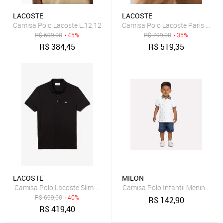
LACOSTE
LACOSTE
Camisa Polo Lacoste L.12.12
Camisa Polo Lacoste Paris Regul
R$
699,00
- 45%
R$
799,00
- 35%
R$
384,45
R$
519,35
LACOSTE
MILON
Camisa Polo Lacoste Slim Fit Masculina em Petit piquet Stretch
Camisa Polo Infantil Menino em 
R$
699,00
- 40%
R$
142,90
R$
419,40