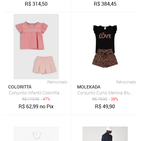
R$
314,50
R$
384,45
Patrocinado
Patrocinado
COLORITTÁ
MOLEKADA
Conjunto Infantil Colorittá Manga Babado Rosa
Conjunto Curto Menina Blusa e 
R$
119,90
- 47%
R$
79,90
- 38%
R$
62,99
no Pix
R$
49,90