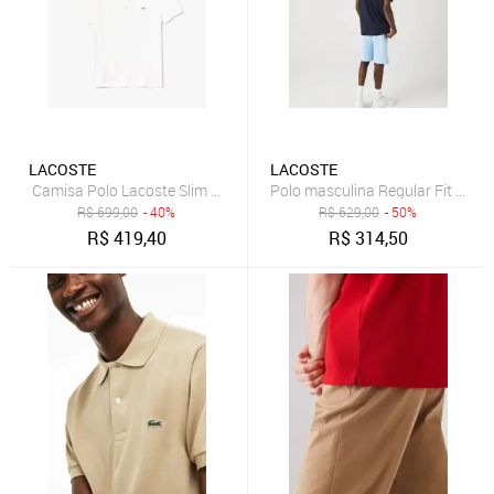
LACOSTE
LACOSTE
Camisa Polo Lacoste Slim Fit Masculina em Petit piquet Stretch
Polo masculina Regular Fit em a
R$
699,00
- 40%
R$
629,00
- 50%
R$
419,40
R$
314,50