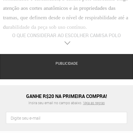
atenção aos cortes anatômicos e às propriedades das
tramas, que definem desde o nível de respirabilidade até a
durabilidade da peça sob uso contínuo.
O QUE CONSIDERAR AO ESCOLHER CAMISA POLO
MASCULINA
Materiais
O algodão piquet é a escolha soberana pela sua estrutura em colmeia que
favorece a ventilação e possui alta resistência ao pilling. Versões em algodão egípcio ou
pima oferecem um brilho natural e toque sedoso superior para ocasiões formais. Já as
PUBLICIDADE
composições com poliéster de alta performance ou elastano garantem que a peça mantenha
a memória elástica e não amasse facilmente durante o dia.
Conforto
A ergonomia das mangas e a profundidade da vista (área dos botões) determinam
a liberdade de movimento e o ajuste no peitoral. Modelagens com aberturas laterais na
bainha evitam que a peça suba ao sentar, mantendo o alinhamento visual. O peso da
GANHE R$20 NA PRIMEIRA COMPRA!
gramatura do tecido deve ser selecionado conforme a estação: malhas mais leves para o
Insira seu email no campo abaixo.
Veja as regras
verão e piquet encorpado para climas amenos.
Acabamento
Golas e punhos com retilínea reforçada evitam o aspecto de "esgarçado" após
sucessivas lavagens, mantendo a estrutura impecável. Costuras internas em overloque com
limpeza de gola garantem que não haja atrito com a nuca, elevando a experiência de uso.
Detalhes como botões em madrepérola ou personalizados e frisos contrastantes elevam o