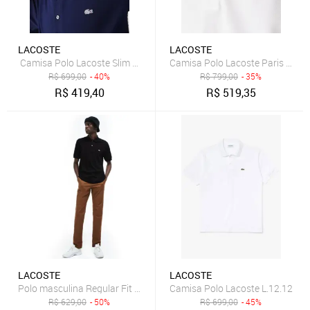
LACOSTE
LACOSTE
Camisa Polo Lacoste Slim Fit Masculina em Petit piquet Stretch
Camisa Polo Lacoste Paris Regul
R$
699,00
- 40%
R$
799,00
- 35%
R$
419,40
R$
519,35
LACOSTE
LACOSTE
Polo masculina Regular Fit em algodão leve
Camisa Polo Lacoste L.12.12
R$
629,00
- 50%
R$
699,00
- 45%