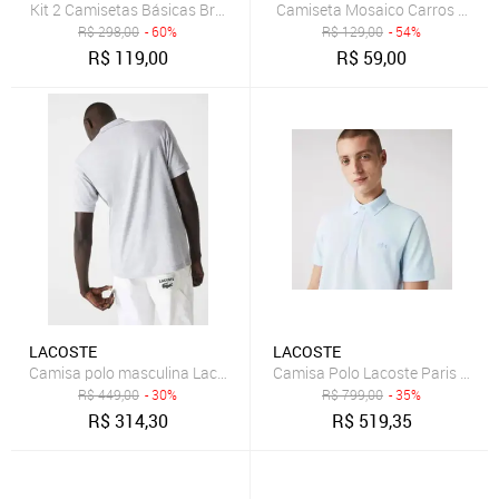
Kit 2 Camisetas Básicas Brasa Reserva Mini Preto
Camiseta Mosaico Carros Reser
R$
298,00
- 60%
R$
129,00
- 54%
R$
119,00
R$
59,00
LACOSTE
LACOSTE
Camisa polo masculina Lacoste mescla
R$
449,00
- 30%
R$
799,00
- 35%
R$
314,30
R$
519,35