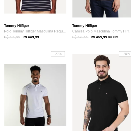
Tommy Hilfiger
Tommy Hilfiger
Polo Tommy Hilfiger Masculina Regular Pi...
Camisa Polo Masculin
R$ 539,99
R$ 679,99
R$ 449,99
R$ 459,99
no Pix
-27%
-20%