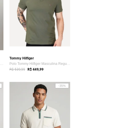
Tommy Hilfiger
Polo Masculina Tommy Hilfiger Logo Azul
Polo Tommy Hilfiger Masculina Regular Pi...
R$ 539,99
R$ 449,99
-35%