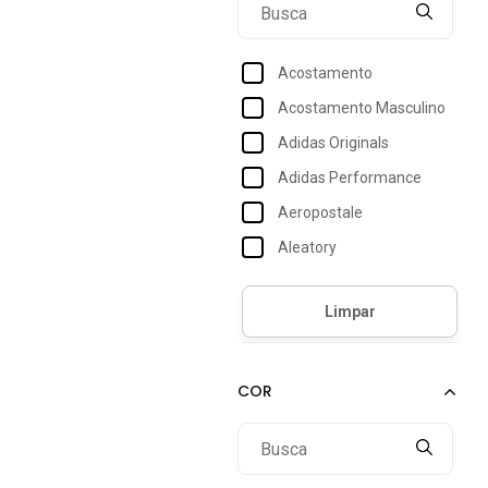
Acostamento
Acostamento Masculino
Adidas Originals
Adidas Performance
Aeropostale
Aleatory
Anticorpus Jeanswear
Aramis
Billabong
Boss
Braziline
Calvin Klein