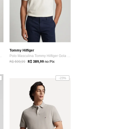
Tommy Hilfiger
Tommy Hilfiger Lisa Marrom
Polo Masculina Tommy Hilfiger Gola Com Z...
R$ 599,99
R$ 389,99
no Pix
-23%