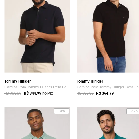
Tommy Hilfiger
Tommy Hilfiger
Camisa Polo Tommy Hilfiger Reta Logo Azul-Marinho
Ca
R$ 399,99
R$ 399,99
R$ 344,99
no Pix
R$ 364,99
-31%
-26%