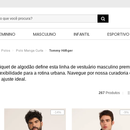
EMININO
MASCULINO
INFANTIL
ESPORTIVO
Polos
Polo Manga Curta
Tommy Hilfiger
piquet de algodão define esta linha de vestuário masculino pre
flexibilidade para a rotina urbana. Navegue por nossa curadoria 
ajuste ideal.
267
Produtos
-14%
-9%