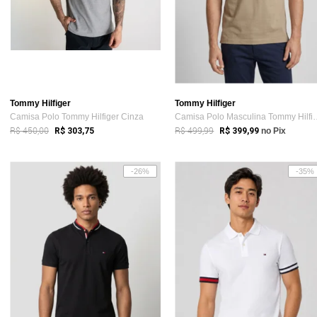
Tommy Hilfiger
Tommy Hilfiger
Camisa Polo Tommy Hilfiger Cinza
Camisa Polo Masculina 
R$ 450,00
R$ 499,99
R$ 303,75
R$ 399,99
no Pix
-26%
-35%