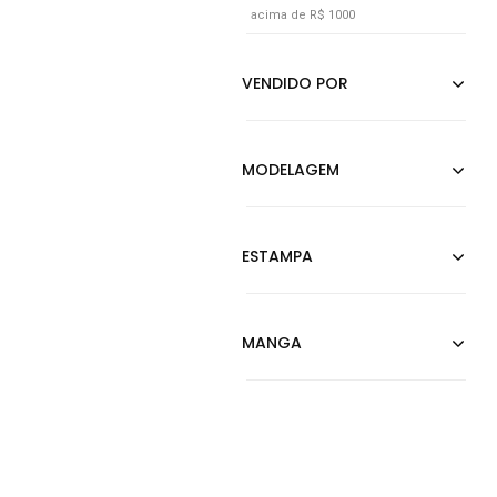
acima de R$ 1000
Pink
Preto
Rosa
Rosê
Verde
Verde Militar