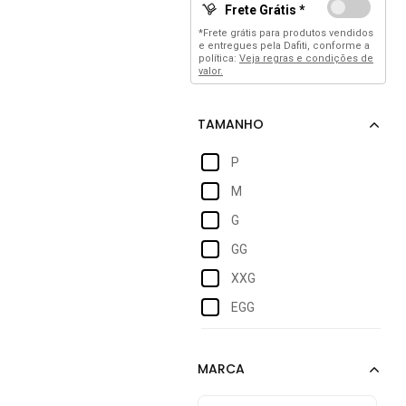
Frete Grátis *
*Frete grátis para produtos vendidos
e entregues pela Dafiti, conforme a
política:
Veja regras e condições de
valor.
P
M
G
GG
XXG
EGG
XGG