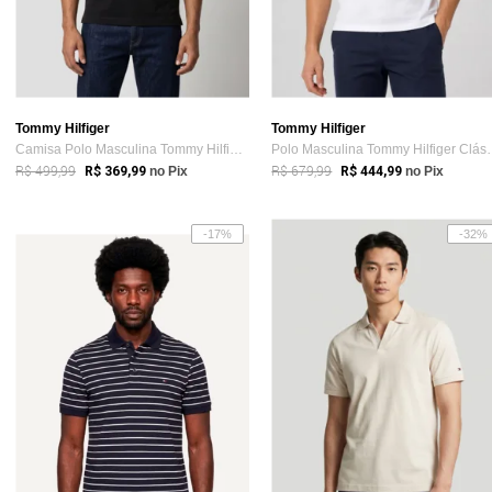
Tommy Hilfiger
Tommy Hilfiger
Camisa Polo Masculina Tommy Hilfiger Tipped Preta
Polo Masculina To
R$ 499,99
R$ 679,99
R$ 369,99
no Pix
R$ 444,99
no Pix
-17%
-32%