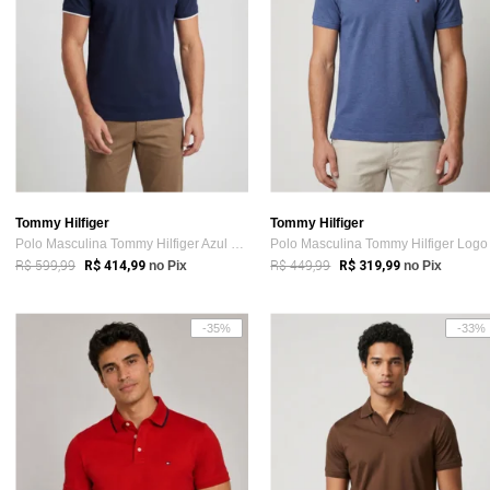
Tommy Hilfiger
Tommy Hilfiger
Polo Masculina Tommy Hilfiger Azul Marinho
R$ 599,99
R$ 449,99
R$ 414,99
no Pix
R$ 319,99
no Pix
-35%
-33%