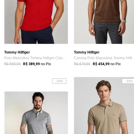
Tommy Hilfiger
Tommy Hilfiger
Polo Masculina Tommy Hilfiger Clássica Vermelha
Camisa Polo Masculina 
R$ 599,99
R$ 679,99
R$ 389,99
no Pix
R$ 454,99
no Pix
-33%
-20%