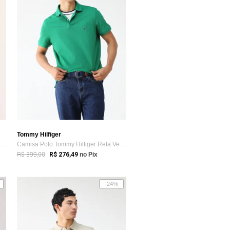
Tommy Hilfiger
misa Polo Tommy Hilfiger Reta Logo Bordado Preta
Camisa Polo Tommy Hilfiger Reta Verde
R$ 399,00
R$ 276,49
no Pix
-24%