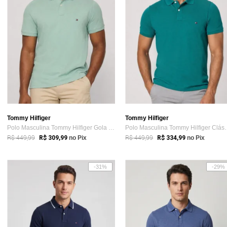
Tommy Hilfiger
Tommy Hilfiger
Polo Masculina Tommy Hilfiger Gola Clássica Verde
Polo Masculina To
R$ 449,99
R$ 449,99
R$ 309,99
no Pix
R$ 334,99
no Pix
-31%
-29%