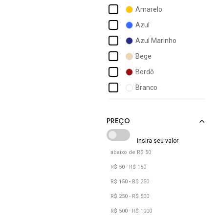
Calvin Klein Jeans
Amarelo
Champion
Azul
Cks Premium Label
Azul Marinho
Coca-cola Jeans
Bege
Coimbra
Bordô
Colcci
Branco
Columbia
Caramelo
Cotton On
Cinza
Cáqui
Incolor
abaixo de R$ 50
Laranja
R$ 50 - R$ 150
Marrom
R$ 150 - R$ 250
Multicolorido
R$ 250 - R$ 500
R$ 500 - R$ 1000
Off-white