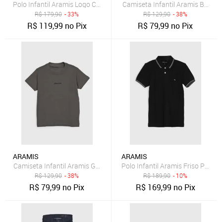
Polo Infantil Aramis Logo Cinza
Camiseta Infantil Aramis Básic
R$
179,90
- 33%
R$
129,90
- 38%
R$
119,99
no Pix
R$
79,99
no Pix
ARAMIS
ARAMIS
Camiseta Infantil Aramis Gola Redonda Cinza
Polo Infantil Aramis Friso Preta
R$
129,90
- 38%
R$
189,90
- 10%
R$
79,99
no Pix
R$
169,99
no Pix