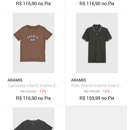
R$
116,90
no Pix
R$
116,90
no Pix
ARAMIS
ARAMIS
Camiseta Infantil Aramis Estampa Frontal Marrom
Polo Infantil Aramis Gola Contra
R$
129,90
- 10%
R$
189,90
- 16%
R$
116,90
no Pix
R$
159,99
no Pix