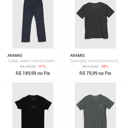
ARAMIS
ARAMIS
Calça Jeans Infantil Aramis Reta Azul Escuro
Camiseta Infantil Aramis Clássic
R$
299,90
- 37%
R$
129,90
- 38%
R$
189,99
no Pix
R$
79,99
no Pix