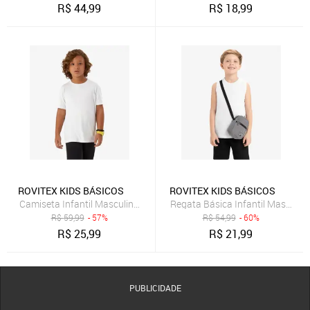
R$
44,99
R$
18,99
ROVITEX KIDS BÁSICOS
ROVITEX KIDS BÁSICOS
Camiseta Infantil Masculina Básica Rovi Kids Branco
Regata Básica Infantil Masculin
R$
59,99
- 57%
R$
54,99
- 60%
R$
25,99
R$
21,99
PUBLICIDADE