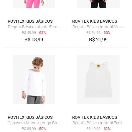
ROVITEX KIDS BÁSICOS
ROVITEX KIDS BÁSICOS
Regata Básica Infantil Feminina Rovi Kids Branco
Regata Básica Infantil Masculin
R$
49,99
- 62%
R$
54,99
- 60%
R$
18,99
R$
21,99
ROVITEX KIDS BÁSICOS
ROVITEX KIDS BÁSICOS
Camiseta Manga Longa Básica Rovitex Kids Branco
Regata Básica Infantil Feminina
R$
89,99
- 50%
R$
49,99
- 62%