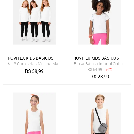
ROVITEX KIDS BÁSICOS
ROVITEX KIDS BÁSICOS
Kit 3 Camisetas Menina Manga Longa Térmicas Rovi Kids Branco
Blusa Básica Infantil Cotton Lev
R$
54,99
- 56%
R$
59,99
R$
23,99