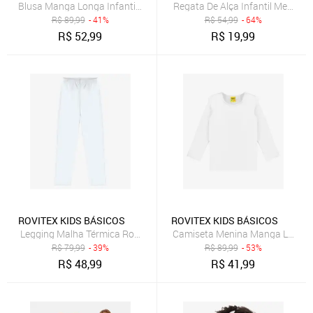
Blusa Manga Longa Infantil Feminina Rovitex Kids Branco
Regata De Alça Infantil Menina 
R$
89,99
- 41%
R$
54,99
- 64%
R$
52,99
R$
19,99
ROVITEX KIDS BÁSICOS
ROVITEX KIDS BÁSICOS
Legging Malha Térmica Rovi Kids Branco
Camiseta Menina Manga Longa T
R$
79,99
- 39%
R$
89,99
- 53%
R$
48,99
R$
41,99