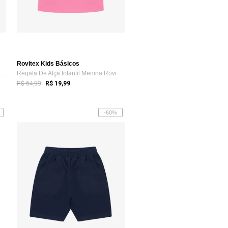
Rovitex Kids Básicos
rmuda Básica Menino Rovi Kids Preto
Regata De Alça Infantil Menina Rovi Kids Rosa
R$ 54,99
R$ 19,99
-60%