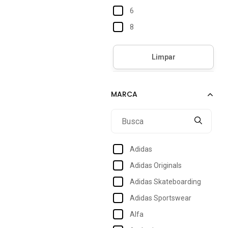
6
8
8.0
10
12
14
16
18
Adidas
Adidas Originals
Adidas Skateboarding
Adidas Sportswear
Alfa