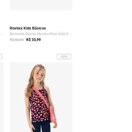
Rovitex Kids Básicos
Regata Básica Infantil Feminina Rovi Kids Preto
Bermuda Básica Menino Rovi Kids Azul
R$ 84,99
R$ 33,99
-60%