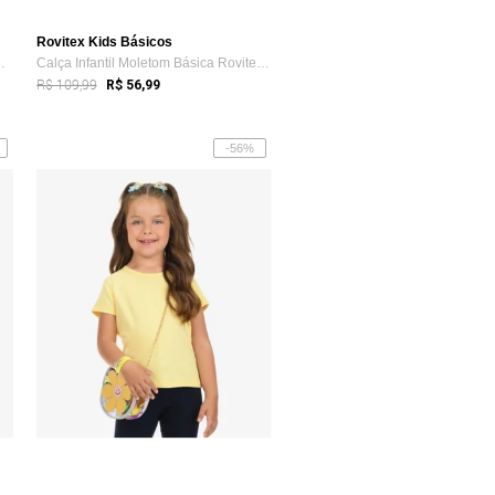
Rovitex Kids Básicos
ina Rovi Kids Vermelho
Calça Infantil Moletom Básica Rovitex Kids Preto
R$ 109,99
R$ 56,99
-56%