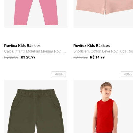
Rovitex Kids Básicos
Rovitex Kids Básicos
Calça Infantil Moletom Menina Rovi Kids Rosa
Shorts em Cotton Leve Rovi Kids Ro
R$ 99,99
R$ 44,99
R$ 20,99
R$ 14,99
-60%
-60%