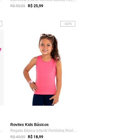
R$ 59,99
R$ 25,99
-62%
Rovitex Kids Básicos
ca Infantil Cotton Leve Rovi Kids Rosa
Regata Básica Infantil Feminina Rovi Kids Rosa
R$ 49,99
R$ 18,99