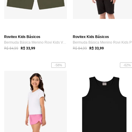
Rovitex Kids Básicos
Rovitex Kids Básicos
Bermuda Básica Menino Rovi Kids Verde
Be
R$ 84,99
R$ 84,99
R$ 33,99
R$ 33,99
-58%
-62%