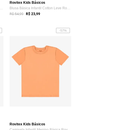
Rovitex Kids Básicos
 De Alça Infantil Menina Rovi Kids Azul
Blusa Básica Infantil Cotton Leve Rovi K...
R$ 54,99
R$ 23,99
-57%
Rovitex Kids Básicos
 Molecotton Rovit...
Camiseta Infantil Menino Básica Rovi Kids Laranja