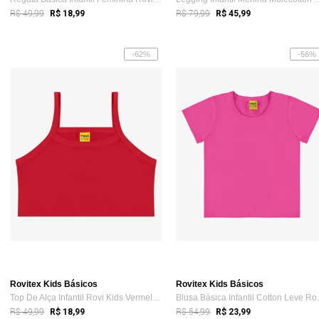
R$ 49,99
R$ 79,99
R$ 18,99
R$ 45,99
-62%
-56%
Rovitex Kids Básicos
Rovitex Kids Básicos
Top De Alça Infantil Rovi Kids Vermelho
Blusa Bási
R$ 49,99
R$ 54,99
R$ 18,99
R$ 23,99