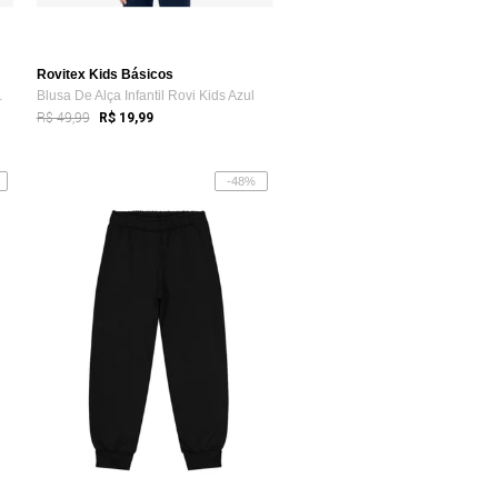
Rovitex Kids Básicos
Kids Marrom
Blusa De Alça Infantil Rovi Kids Azul
R$ 49,99
R$ 19,99
-48%