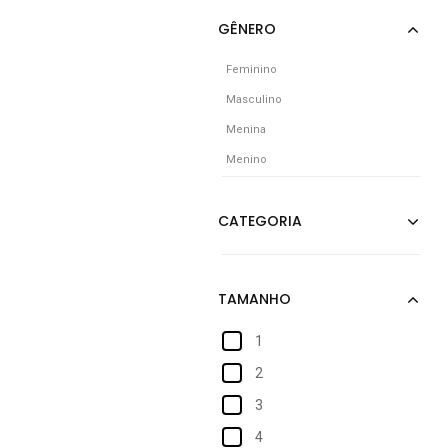
Feminino
Masculino
Menina
Menino
1
2
3
4