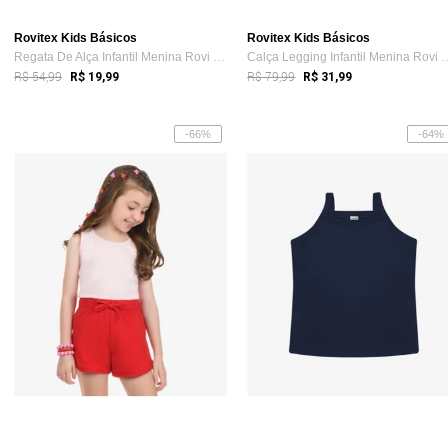
Rovitex Kids Básicos
Rovitex Kids Básicos
Regata De Alça Infantil Menina Rovi Kids Azul
Calça Legging Infantil Men
R$ 54,99
R$ 79,99
R$ 19,99
R$ 31,99
-66%
-64%