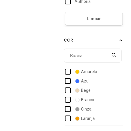
Authoria
B2a Kids
Balboa
Banana Danger
Bee Happy
Bibi
Blue Infantis
Bobby Lulu
Amarelo
Boca Grande
Azul
Brandili
Bege
Calçados Bibi
Branco
Campero
Cinza
Capodarte
Laranja
Colcci Fun
Marrom