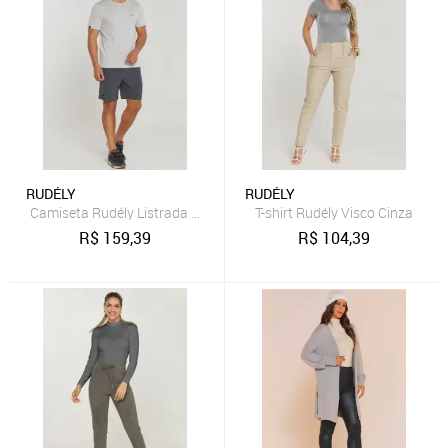
RUDÉLY
RUDÉLY
Camiseta Rudély Listrada Cinza
T-shirt Rudély Visco Cinza
R$
159,39
R$
104,39