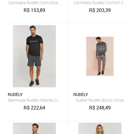
Camiseta Rudély Com Estampa Cinza
Camiseta Rudély Confort Cinza
R$
153,89
R$
203,39
RUDÉLY
RUDÉLY
Bermuda Rudély Mescla Cinza
Suéter Rudély Bloco Cinza
R$
222,64
R$
248,49