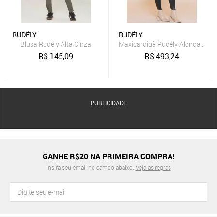
RUDÉLY
RUDÉLY
Blusa Rudély Alta Cinza
Maxicardigã Rudély Alongado Ci
R$
145,09
R$
493,24
PUBLICIDADE
GANHE R$20 NA PRIMEIRA COMPRA!
Insira seu email no campo abaixo.
Veja as regras