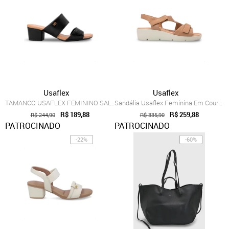
Usaflex
Usaflex
TAMANCO USAFLEX FEMININO SALTO BLOCO TRE...
Sandália Usaflex Feminina Em Couro Plata...
R$ 189,88
R$ 259,88
R$ 244,90
R$ 335,90
PATROCINADO
PATROCINADO
-22%
-60%