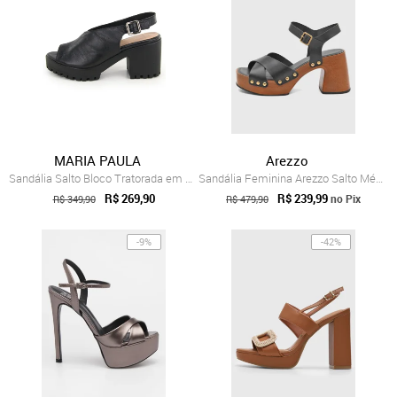
MARIA PAULA
Arezzo
Sandália Salto Bloco Tratorada em Couro ...
Sandália Feminina Arezzo Salto Médio Tir...
R$ 269,90
R$ 239,99
no Pix
R$ 349,90
R$ 479,90
-9%
-42%