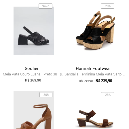
Novo
-20%
Soulier
Hannah Footwear
Meia Pata Couro Luana - Preto 38 - preto
Sandália Feminina Meia Pata Salto Alto N...
R$ 269,90
R$ 239,90
R$ 299,90
-30%
-23%