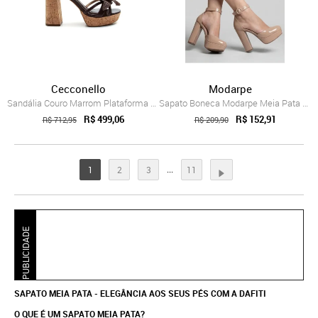
Cecconello
Modarpe
Sandália Couro Marrom Plataforma Ceccone...
Sapato Boneca Modarpe Meia Pata Salto Gr...
R$ 499,06
R$ 152,91
R$ 712,95
R$ 209,90
...
1
2
3
11
PUBLICIDADE
SAPATO MEIA PATA - ELEGÂNCIA AOS SEUS PÉS COM A DAFITI
O QUE É UM SAPATO MEIA PATA?