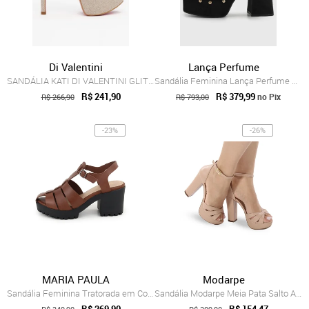
Di Valentini
Lança Perfume
SANDÁLIA KATI DI VALENTINI GLITTER
Sandália Feminina Lança Perfume Salto Bl...
R$ 241,90
R$ 379,99
no Pix
R$ 266,90
R$ 793,00
-23%
-26%
MARIA PAULA
Modarpe
Sandália Feminina Tratorada em Couro Sal...
Sandália Modarpe Meia Pata Salto Alto Gr...