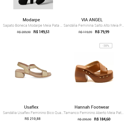
Modarpe
VIA ANGEL
Sapato Boneca Modarpe Meia Pata Salto Gr...
Sandália Feminina Salto Alto Meia Pata P...
R$ 149,51
R$ 79,99
R$ 209,90
R$ 119,99
-38%
Usaflex
Hannah Footwear
Sandália Usaflex Feminino Bico Quadrado ...
Tamanco Feminino Aberto Meia Pata Salto ...
R$ 210,88
R$ 184,60
R$ 299,90