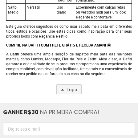
noturnos
sofisticado.
Salto
Versátil
Uso
Experimente com calças retas
Médio
diário
ou vestidos midi para um look
elegante e confortável.
Este guia oferece sugestões de como usar sapato meia pata em diferentes
tipos, estilos e ocasiões. Use estas dicas como inspiração para criar seus
próprios looks com elegância e estilo.
COMPRE NA DAFITI COM FRETE GRÁTIS E RECEBA AMANHÃ!
A Dafiti oferece uma ampla seleção de sapatos meia pata das melhores
marcas, como Lumiss, Modarpe, Flor da Pele e Zariff. Além disso, a Dafiti
garante a originalidade de seus produtos e proporciona uma experiência de
compra confiável, com devolução facilitada, frete grátis e a conveniência de
receber seu pedido no conforto da sua casa no dia seguinte.
Topo
GANHE R$30
NA PRIMEIRA COMPRA!