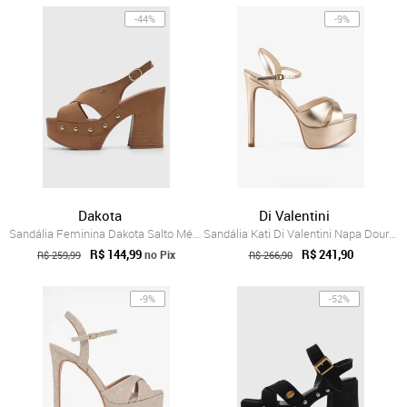
-44%
-9%
Dakota
Di Valentini
Sandália Feminina Dakota Salto Médio Tir...
Sandália Kati Di Valentini Napa Dourado
R$ 144,99
R$ 241,90
no Pix
R$ 259,99
R$ 266,90
-9%
-52%