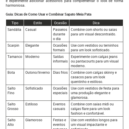
e experimente adicionar acessórios para complementar o look de forma
harmoniosa.
Guia: Dicas de Como Usar e Combinar Sapato Meia Pata
Tipo
Estilo
Ocasião
Dica
Sandália
Casual
Passeios
Combine com shorts ou saias
durante
para um visual descontraído.
o dia
Scarpin
Elegante
Ocasiões
Use com vestidos ou terninhos
formais
para um look sofisticado.
Tamanco
Moderno
Saídas
Experimente com calças jeans
informais
ou pantacourts para um visual
moderno.
Bota
Outono/Inverno
Dias frios
Combine com calças skinny e
casacos para um look
quentinho e estiloso.
Salto
Sofisticado
Ocasiões
Use com vestidos de festa para
Fino
especiais
uma produção elegante e
glamorosa.
Salto
Estiloso
Eventos
Combine com saias midi ou
Grosso
casuais
calças flare para um look
fashion e confortável.
Salto
Glamoroso
Festas e
Use com vestidos longos para
Alto
eventos
um visual impactante e