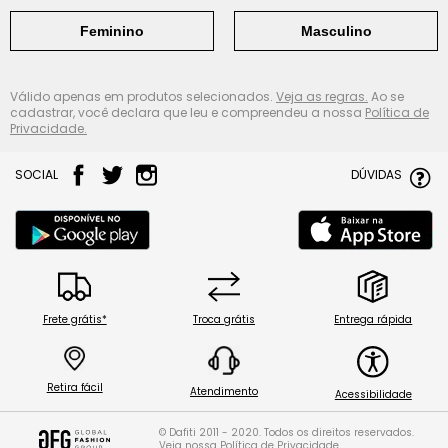
Feminino
Masculino
Válido apenas em produtos selecionados.
Veja as regras.
Ao se
cadastrar, você declara que leu e compreendeu a nossa
Política de
Privacidade.
SOCIAL
DÚVIDAS
Frete grátis*
Troca grátis
Entrega rápida
Retira fácil
Atendimento
Acessibilidade
© Dafiti 2011 - 2020. Todos os direitos reservados.
Veja nossa
Política de Privacidade