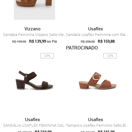
Vizzano
Usaflex
Sandália Feminina Vizzano Salto Meia Pata Marrom
Sandália Usaflex Feminina com Elástico S...
R$ 139,99
R$ 159,88
no Pix
R$ 199,90
R$ 206,90
PATROCINADO
-23%
-23%
Usaflex
Usaflex
SANDÁLIA USAFLEX FEMININA SALTO BLOCO Y8...
Tamanco Usaflex Feminino Salto Bloco Cou...