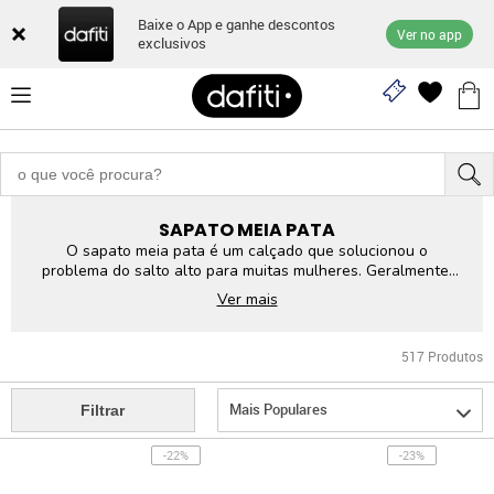
Baixe o App e ganhe descontos
Ver no app
exclusivos
SAPATO MEIA PATA
O sapato meia pata é um calçado que solucionou o
problema do salto alto para muitas mulheres. Geralmente,
os sapatos com salto apresentam uma dificuldade para as
Ver mais
mulheres se equilibrarem em cima, e também são cansativos
na hora de usar. Mas o problema foi solucionado com uma
plataforma na parte da frente do sapato, deixando o
517
Produtos
calçado mais confortável.
Mais Populares
Filtrar
-22%
-23%