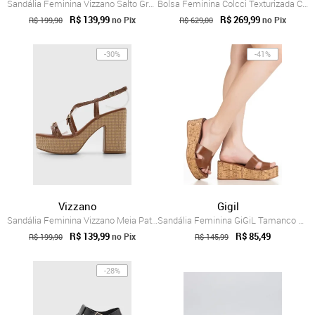
Sandália Feminina Vizzano Salto Grosso T...
Bolsa Feminina Colcci Texturizada Caramelo
R$ 139,99
R$ 269,99
no Pix
no Pix
R$ 199,90
R$ 629,00
-30%
-41%
Vizzano
Gigil
Sandália Feminina Vizzano Meia Pata Marrom
Sandália Feminina GiGiL Tamanco Platafor...
R$ 139,99
R$ 85,49
no Pix
R$ 199,90
R$ 145,99
-28%