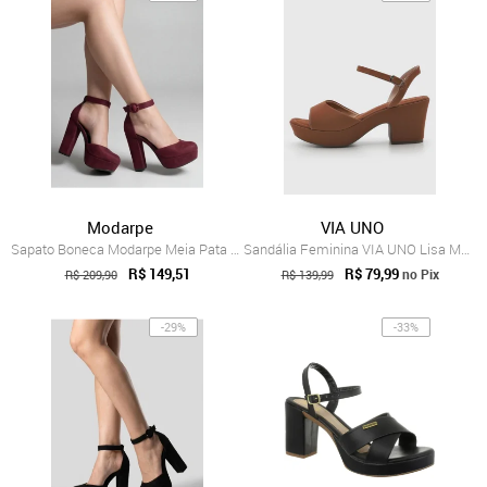
Modarpe
VIA UNO
Sapato Boneca Modarpe Meia Pata Salto Gr...
Sandália Feminina VIA UNO Lisa Marrom
R$ 149,51
R$ 79,99
no Pix
R$ 209,90
R$ 139,99
-29%
-33%