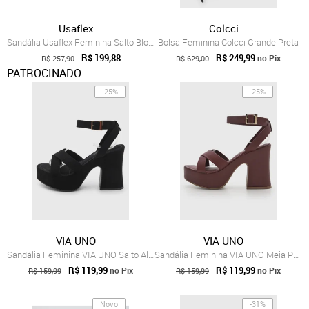
Usaflex
Colcci
Sandália Usaflex Feminina Salto Bloco Em...
Bolsa Feminina Colcci Grande Preta
R$ 199,88
R$ 249,99
no Pix
R$ 257,90
R$ 629,00
PATROCINADO
-25%
-25%
VIA UNO
VIA UNO
Sandália Feminina VIA UNO Salto Alto Pla...
Sandália Feminina VIA UNO Meia Pata Bordô
R$ 119,99
R$ 119,99
no Pix
no Pix
R$ 159,99
R$ 159,99
Novo
-31%