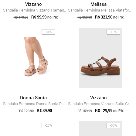
Vizzano
Melissa
Sandália Feminina Vizzano Tramada Caramelo
Sandália Feminina Melissa Plataforma Marrom
R$ 99,99
R$ 323,90
no Pix
no Pix
R$ 179,90
R$ 359,90
-31%
-19%
Donna Santa
Vizzano
Sandália Feminina Donna Santa Plataforma...
Sandália Feminina Vizzano Salto Grosso T...
R$ 89,90
R$ 129,99
no Pix
R$ 129,90
R$ 159,99
-23%
-50%