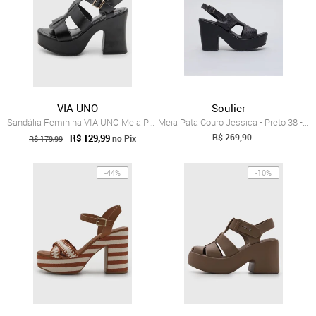
VIA UNO
Soulier
Sandália Feminina VIA UNO Meia Pata Tira...
Meia Pata Couro Jessica - Preto 38 - preto
R$ 269,90
R$ 129,99
no Pix
R$ 179,99
-44%
-10%