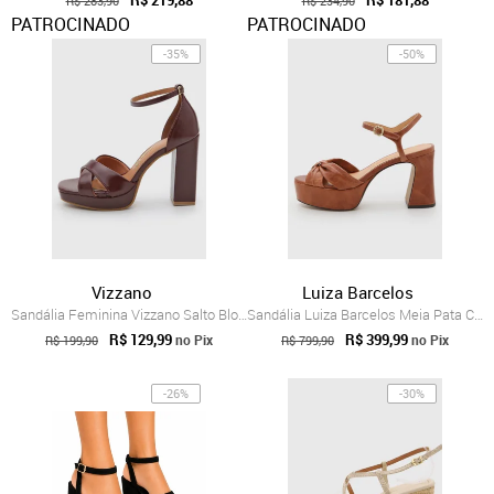
R$ 219,88
R$ 181,88
R$ 283,90
R$ 234,90
PATROCINADO
PATROCINADO
-35%
-50%
Vizzano
Luiza Barcelos
Sandália Feminina Vizzano Salto Bloco Burgundy
Sandália Luiza Barcelos Meia Pata Couro Marrom
R$ 129,99
R$ 399,99
no Pix
no Pix
R$ 199,90
R$ 799,90
-26%
-30%