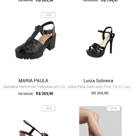
R$ 269,90
R$ 154,47
R$ 349,90
R$ 209,90
-23%
MARIA PAULA
Luiza Sobreira
Sandália Feminina Tratorada em Couro Sal...
Meia Pata Salto Alto Fino 15cm Luiza Sob...
R$ 269,00
R$ 269,90
R$ 349,90
-30%
-27%