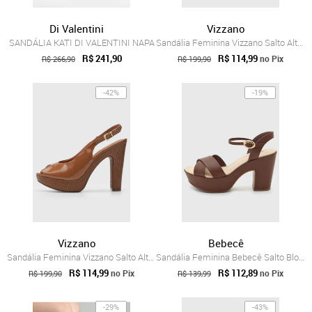
Di Valentini
Vizzano
SANDÁLIA KATI DI VALENTINI NAPA
Sandália Feminina Vizzano Salto Alto Marrom
R$ 241,90
R$ 114,99
no Pix
R$ 266,90
R$ 199,90
-42%
-19%
Vizzano
Bebecê
Sandália Feminina Vizzano Salto Alto Fiv...
Sandália Feminina Bebecê Salto Bloco Marrom
R$ 114,99
R$ 112,89
no Pix
no Pix
R$ 199,90
R$ 139,99
-29%
-43%