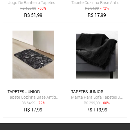
Jogo De Banheiro Tapetes Junior Preto
Tapete Cozinha Base Antiderrap
R$
129,99
- 60%
R$
64,99
- 72%
R$
51,99
R$
17,99
TAPETES JÚNIOR
TAPETES JÚNIOR
Tapete Cozinha Base Antiderrapante Tapetes Junior Preto
Manta Para Sofá Tapetes Junior
R$
64,99
- 72%
R$
299,99
- 60%
R$
17,99
R$
119,99