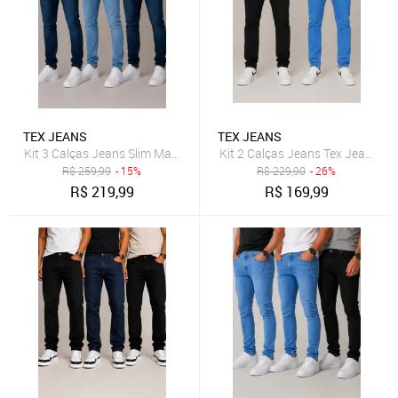
TEX JEANS
TEX JEANS
Kit 3 Calças Jeans Slim Masculinas Tex Jeans Premium com Elastan
Kit 2 Calças Jeans Tex Jeans M
R$
259,99
- 15%
R$
229,90
- 26%
R$
219,99
R$
169,99