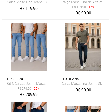
Calça Masculina Jeans Sk Jeans Confortável e Casual Escura
Calça Masculina de Alfaiataria
R$
119,90
- 17%
R$
119,90
R$
99,00
TEX JEANS
TEX JEANS
Kit 3 Calças Jeans Masculinas TEX JEANS Casual Básico Delavê
Calça Masculina Jeans Sk Jeans
R$
279,90
- 25%
R$
99,90
R$
209,99