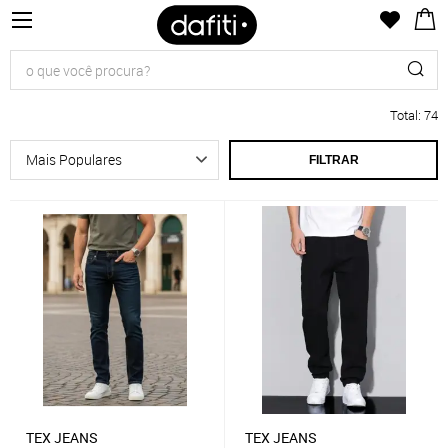
Total
:
74
FILTRAR
TEX JEANS
TEX JEANS