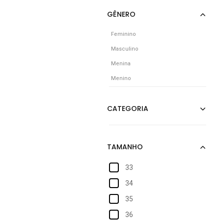
Feminino
Masculino
Menina
Menino
33
34
35
36