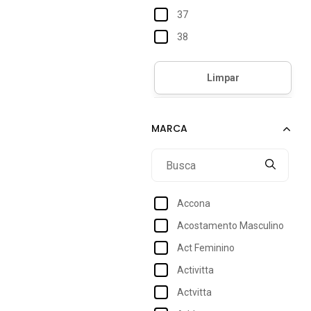
37
38
39
40
41
42
43
44
45
Accona
46
Acostamento Masculino
Act Feminino
Activitta
Actvitta