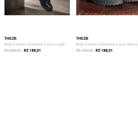
THEZB
THEZB
Bota Coturno Feminina Couro Legítimo Pre...
Bota 
R$ 499,90
R$ 399,90
R$ 188,01
R$ 188,01