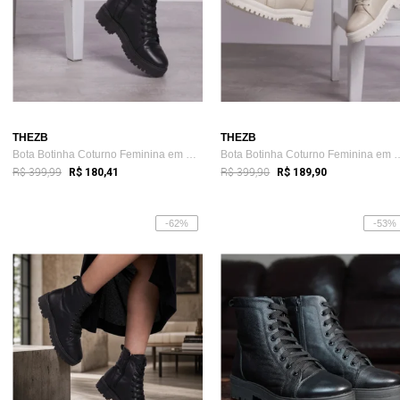
THEZB
THEZB
Bota Botinha Coturno Feminina em Couro C...
Bota Botinha Coturno Fe
R$ 399,99
R$ 399,90
R$ 180,41
R$ 189,90
-62%
-53%