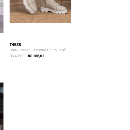
THEZB
minina em Couro C...
Bota Coturno Feminina Couro Legítimo Pre...
R$ 499,90
R$ 188,01