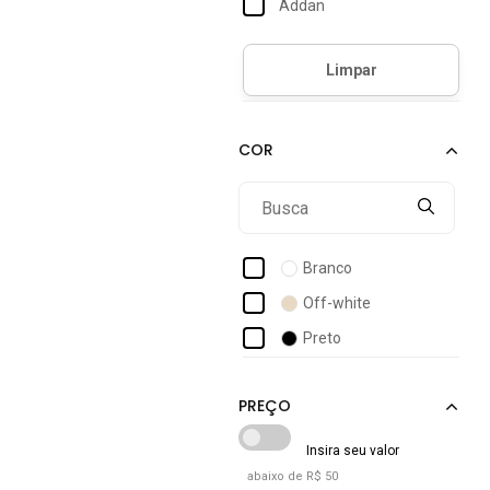
Addan
Adidas
Adidas Originals
Adidas Performance
Adidas Sportswear
Adrun
Alpha Street Wear
Amarena Shoes
Branco
Amaro
Off-white
Amo Calçados
Preto
Amora Calçados
Amorelle
Ana Lucia
Anacapri
abaixo de R$ 50