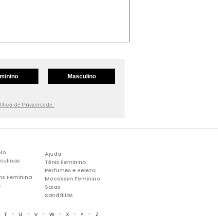
minino
Masculino
lítica de Privacidade.
lo
Ajuda
culinas
Tênis Feminino
Perfumes e Beleza
ns Feminina
Mocassim Feminino
s
Saias
Sandálias
•
•
•
•
•
•
•
T
U
V
W
X
Y
Z