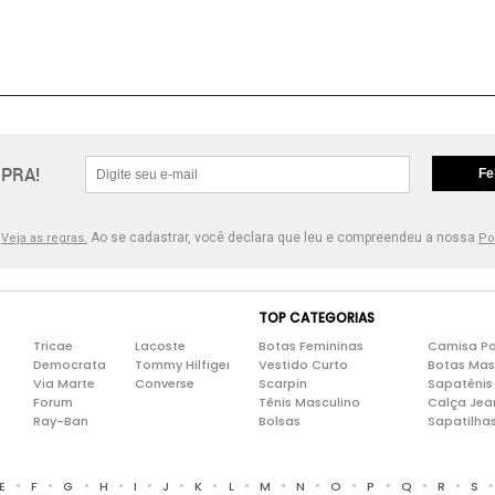
PRA!
Fe
.
Ao se cadastrar, você declara que leu e compreendeu a nossa
Veja as regras.
Po
TOP CATEGORIAS
Tricae
Lacoste
Botas Femininas
Camisa Po
Democrata
Tommy Hilfiger
Vestido Curto
Botas Mas
Via Marte
Converse
Scarpin
Sapatênis
Forum
Tênis Masculino
Calça Jea
Ray-Ban
Bolsas
Sapatilha
•
•
•
•
•
•
•
•
•
•
•
•
•
•
E
F
G
H
I
J
K
L
M
N
O
P
Q
R
S