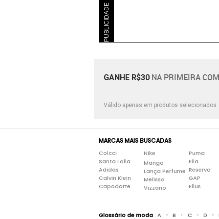
PUBLICIDADE
NA PRIMEIRA COM
GANHE R$30
Válido apenas em produtos selecionados
MARCAS MAIS BUSCADAS
Colcci
Nike
Puma
Santa Lolla
Fila
Mango
Adidas
Reserva
Lança Perfume
Calvin Klein
GAP
Melissa
Capodarte
Ellus
Vizzano
•
•
•
•
Glossário de moda
A
B
C
D