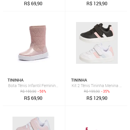
R$
69,90
R$
129,90
TININHA
TININHA
Bota Tênis Infantil Feminina Tininha Menina Bordado Coração Rosê
Kit 2 Tênis Tininha Menina Casu
R$
159,90
- 56%
R$
199,90
- 35%
R$
69,90
R$
129,90