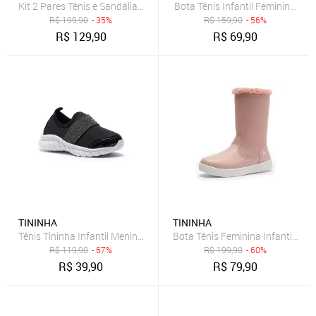
Kit 2 Pares Tênis e Sandália Feminino Infantil Tininha Multicolorido
Bota Tênis Infantil Feminina Ti
R$
199,90
- 35%
R$
159,90
- 56%
R$
129,90
R$
69,90
TININHA
TININHA
Tênis Tininha Infantil Menina Calce Fácil Preto Lurex
Bota Tênis Feminina Infantil Ti
R$
119,90
- 67%
R$
199,90
- 60%
R$
39,90
R$
79,90