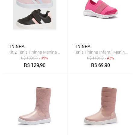
TININHA
TININHA
Kit 2 Tênis Tininha Menina Casual Preto e Rosa
Tênis Tininha Infantil Menina Cal
R$
199,90
- 35%
R$
119,90
- 42%
R$
129,90
R$
69,90