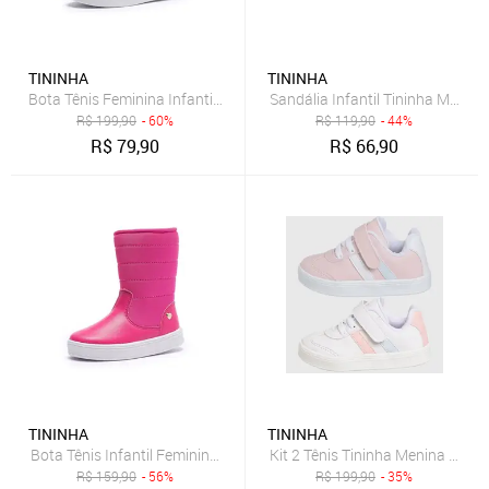
TININHA
TININHA
Bota Tênis Feminina Infantil Tininha Menina Bordado Coração Pink
Sandália Infantil Tininha Menin
R$
199,90
- 60%
R$
119,90
- 44%
R$
79,90
R$
66,90
TININHA
TININHA
Bota Tênis Infantil Feminina Tininha Menina Bordado Pink
Kit 2 Tênis Tininha Menina Casu
R$
159,90
- 56%
R$
199,90
- 35%