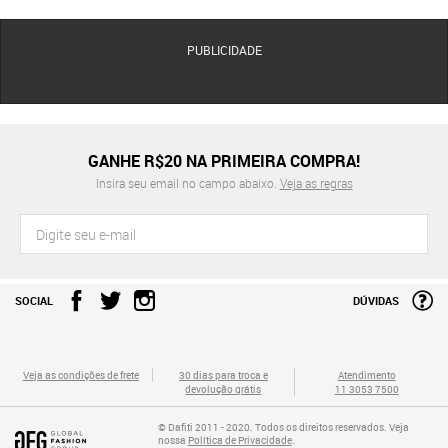
PUBLICIDADE
GANHE R$20 NA PRIMEIRA COMPRA!
Insira seu email no campo abaixo.
Veja as regras
SOCIAL
DÚVIDAS
Veja as condições de frete
30 dias para troca e
Atendimento
devolução grátis
11 3053 7500
© Dafiti 2011 - 2020. Todos os direitos reservados. Veja
nossa
Política de Privacidade
.