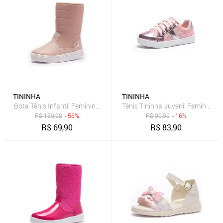
TININHA
TININHA
Bota Tênis Infantil Feminina Tininha Menina Bordado Rosê
R$
159,90
- 56%
R$
99,90
- 16%
R$
69,90
R$
83,90