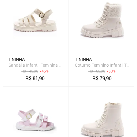
TININHA
TININHA
Sandália Infantil Feminina Tininha Fisherman Off White
Coturno Feminino Infantil Tinin
R$
149,90
- 45%
R$
169,90
- 53%
R$
81,90
R$
79,90