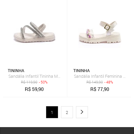
TININHA
TININHA
Sandália Infantil Tininha Menina Tamanco com Elástico Off White
Sandália Infantil Feminina Tinin
R$
119,90
- 50%
R$
149,90
- 48%
R$
59,90
R$
77,90
1
2