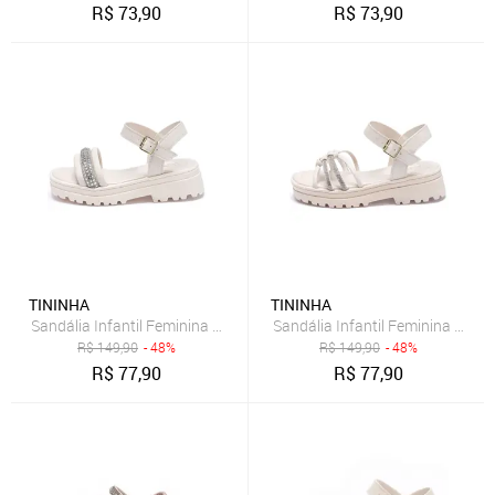
R$
73,90
R$
73,90
TININHA
TININHA
Sandália Infantil Feminina Tininha Tira Strass Festa Off White
R$
149,90
- 48%
R$
149,90
- 48%
R$
77,90
R$
77,90