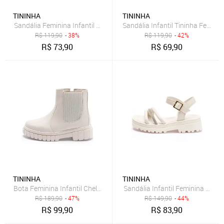
TININHA
TININHA
Sandália Feminina Infantil Menina Tininha Festa Conforto Off White
Sandália Infantil Tininha Femini
R$
119,90
- 38%
R$
119,90
- 42%
R$
73,90
R$
69,90
TININHA
TININHA
Bota Feminina Infantil Chelsea Coturno Menina Tininha Off White
Sandália Infantil Feminina Tinin
R$
189,90
- 47%
R$
149,90
- 44%
R$
99,90
R$
83,90