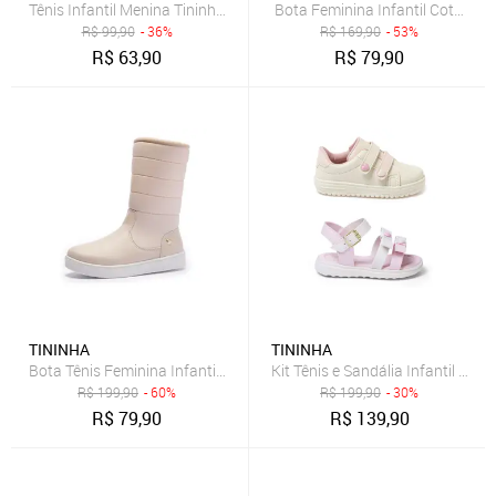
Tênis Infantil Menina Tininha Volta as Aulas Casual Escolar Conforto
Bota Feminina Infantil Coturno 
R$
99,90
- 36%
R$
169,90
- 53%
R$
63,90
R$
79,90
TININHA
TININHA
Bota Tênis Feminina Infantil Tininha Menina Bordado Off White
Kit Tênis e Sandália Infantil Men
R$
199,90
- 60%
R$
199,90
- 30%
R$
79,90
R$
139,90