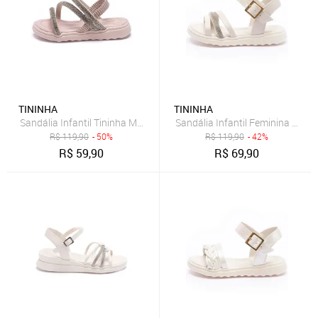
TININHA
TININHA
Sandália Infantil Tininha Menina Tamanco com Elástico Rosê
Sandália Infantil Feminina Tinin
R$
119,90
- 50%
R$
119,90
- 42%
R$
59,90
R$
69,90