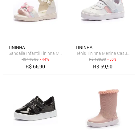
TININHA
TININHA
Sandália Infantil Tininha Menina Laço Marfim
Tênis Tininha Menina Casual Br
R$
119,90
- 44%
R$
139,90
- 50%
R$
66,90
R$
69,90