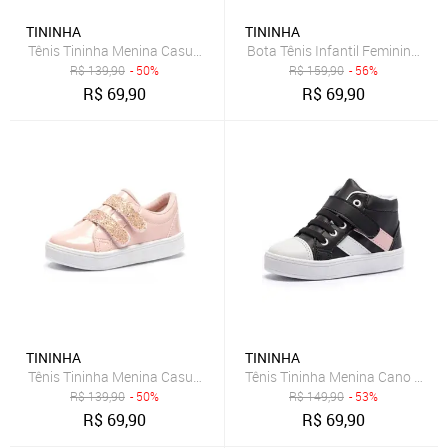
TININHA
TININHA
Tênis Tininha Menina Casual Gliter Preto
Bota Tênis Infantil Feminina Ti
R$
139,90
- 50%
R$
159,90
- 56%
R$
69,90
R$
69,90
TININHA
TININHA
Tênis Tininha Menina Casual Gliter Rosa
Tênis Tininha Menina Cano Alto 
R$
139,90
- 50%
R$
149,90
- 53%
R$
69,90
R$
69,90