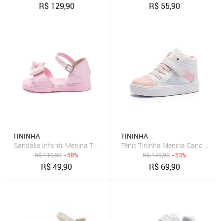
R$
129,90
R$
55,90
TININHA
TININHA
Sandália Infantil Menina Tininha Laço com Glitter Rosa
Tênis Tininha Menina Cano Alto 
R$
119,90
- 58%
R$
149,90
- 53%
R$
49,90
R$
69,90