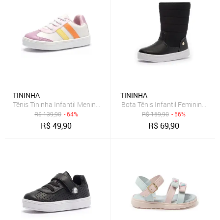
TININHA
TININHA
Tênis Tininha Infantil Menina Colorido Branco
Bota Tênis Infantil Feminina Ti
R$
139,90
- 64%
R$
159,90
- 56%
R$
49,90
R$
69,90