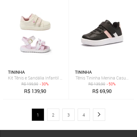
TININHA
TININHA
Kit Tênis e Sandália Infantil Menina Casual Escolar Confortável Volt
Tênis Tininha Menina Casual Pre
R$
199,90
- 30%
R$
139,90
- 50%
R$
139,90
R$
69,90
1
2
3
4