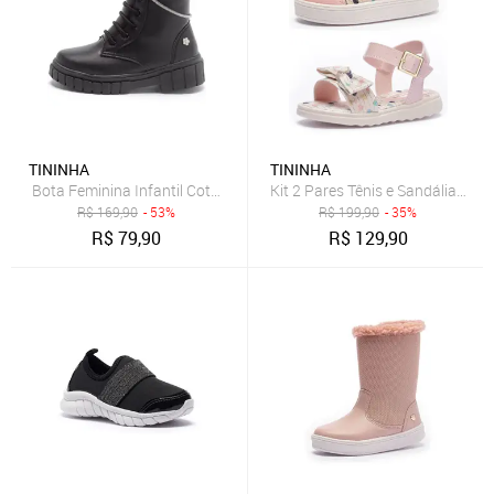
TININHA
TININHA
Bota Feminina Infantil Coturno Menina com Brilho Tininha Preto
Kit 2 Pares Tênis e Sandália Femi
R$
169,90
- 53%
R$
199,90
- 35%
R$
79,90
R$
129,90