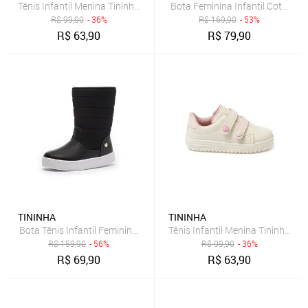
Tênis Infantil Menina Tininha Volta as Aulas Casual Escolar Confort
Bota Feminina Infantil Coturno 
R$
99,90
- 36%
R$
169,90
- 53%
R$
63,90
R$
79,90
TININHA
TININHA
Bota Tênis Infantil Feminina Tininha Menina Bordado Preto
Tênis Infantil Menina Tininha Vo
R$
159,90
- 56%
R$
99,90
- 36%
R$
69,90
R$
63,90