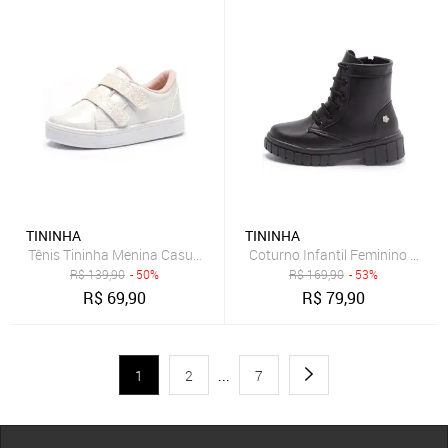
TININHA
TININHA
Tênis Tininha Menina Casual Gliter Branco
Coturno Infantil Feminino Casua
R$
139,90
- 50%
R$
169,90
- 53%
R$
69,90
R$
79,90
1
2
...
7