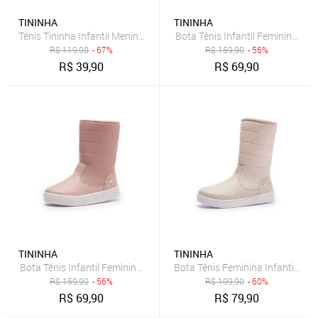
TININHA
TININHA
Tênis Tininha Infantil Menina Calce Fácil Preto Lurex
Bota Tênis Infantil Feminina Ti
R$
119,90
- 67%
R$
159,90
- 56%
R$
39,90
R$
69,90
TININHA
TININHA
Bota Tênis Infantil Feminina Tininha Menina Bordado Rosê
Bota Tênis Feminina Infantil Ti
R$
159,90
- 56%
R$
199,90
- 60%
R$
69,90
R$
79,90