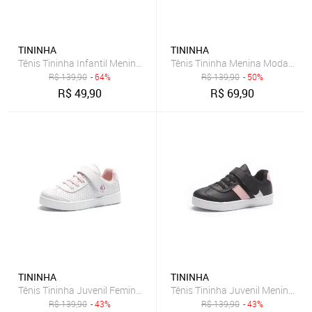
TININHA
TININHA
Tênis Tininha Infantil Menina Colorido Branco
Tênis Tininha Menina Moda Casu
R$
139,90
- 64%
R$
139,90
- 50%
R$
49,90
R$
69,90
TININHA
TININHA
Tênis Tininha Juvenil Feminino Menina Escolar Branco
Tênis Tininha Juvenil Menina Cas
R$
139,90
- 43%
R$
139,90
- 43%