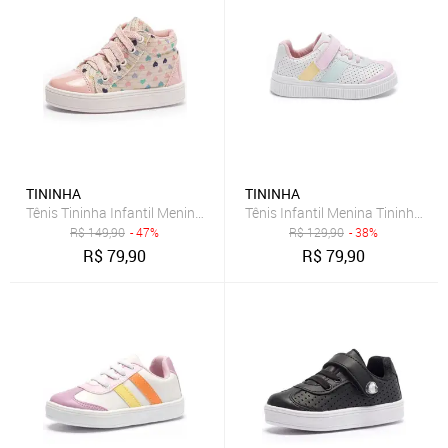
TININHA
TININHA
Tênis Tininha Infantil Menina Coração Rosa
Tênis Infantil Menina Tininha Ju
R$
149,90
- 47%
R$
129,90
- 38%
R$
79,90
R$
79,90