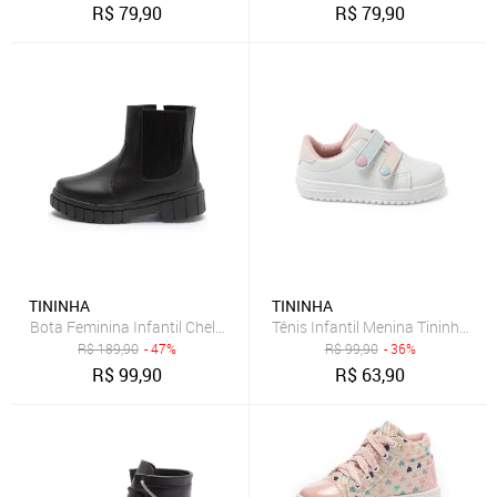
R$
79,90
R$
79,90
TININHA
TININHA
Bota Feminina Infantil Chelsea Coturno Menina Tininha Preto
Tênis Infantil Menina Tininha Vo
R$
189,90
- 47%
R$
99,90
- 36%
R$
99,90
R$
63,90