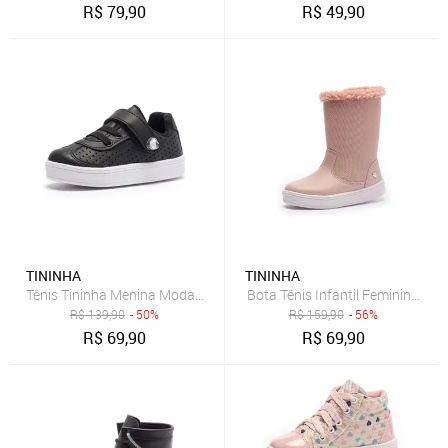
R$
79,90
R$
49,90
TININHA
TININHA
Tênis Tininha Menina Moda Casual Preto
Bota Tênis Infantil Feminina Ti
R$
139,90
- 50%
R$
159,90
- 56%
R$
69,90
R$
69,90