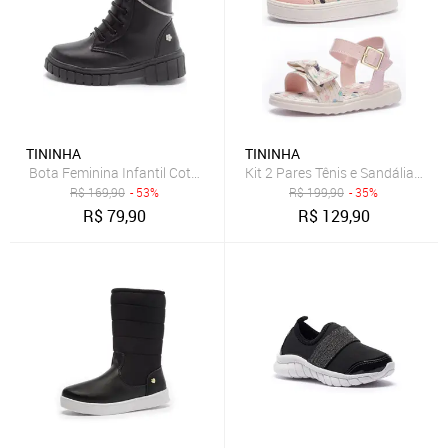
TININHA
TININHA
Bota Feminina Infantil Coturno Menina com Brilho Tininha Preto
Kit 2 Pares Tênis e Sandália Femi
R$
169,90
- 53%
R$
199,90
- 35%
R$
79,90
R$
129,90