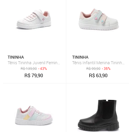
TININHA
TININHA
Tênis Tininha Juvenil Feminino Menina Escolar Branco
Tênis Infantil Menina Tininha Vo
R$
139,90
- 43%
R$
99,90
- 36%
R$
79,90
R$
63,90