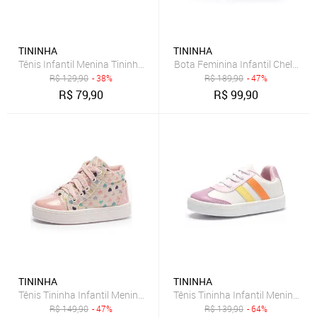
TININHA
TININHA
Tênis Infantil Menina Tininha Juvenil Feminino Colorido Moda Escol
Bota Feminina Infantil Chelsea 
R$
129,90
- 38%
R$
189,90
- 47%
R$
79,90
R$
99,90
TININHA
TININHA
Tênis Tininha Infantil Menina Coração Rosa
Tênis Tininha Infantil Menina Co
R$
149,90
- 47%
R$
139,90
- 64%