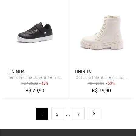
TININHA
TININHA
Tênis Tininha Juvenil Feminino Menina Escolar Preto
Coturno Infantil Feminino Casua
R$
139,90
- 43%
R$
169,90
- 53%
R$
79,90
R$
79,90
1
2
...
7