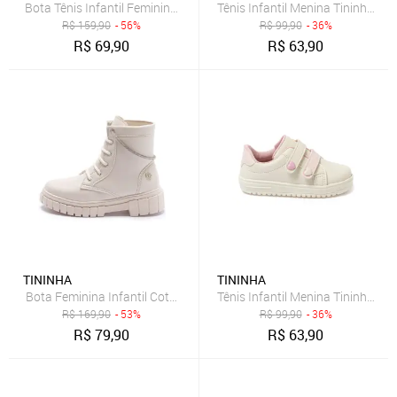
Bota Tênis Infantil Feminina Tininha Menina Bordado Preto
Tênis Infantil Menina Tininha Vo
R$
159,90
- 56%
R$
99,90
- 36%
R$
69,90
R$
63,90
TININHA
TININHA
Bota Feminina Infantil Coturno Menina com Brilho Tininha Off White
Tênis Infantil Menina Tininha Vo
R$
169,90
- 53%
R$
99,90
- 36%
R$
79,90
R$
63,90