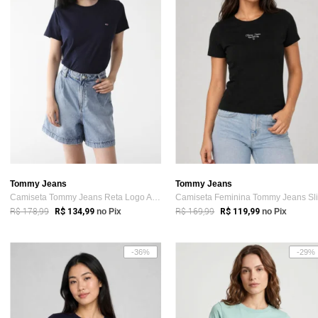
Tommy Jeans
Tommy Jeans
Camiseta Tommy Jeans Reta Logo Azul-Marinho
R$ 178,99
R$ 169,99
R$ 134,99
no Pix
R$ 119,99
no Pix
-36%
-29%