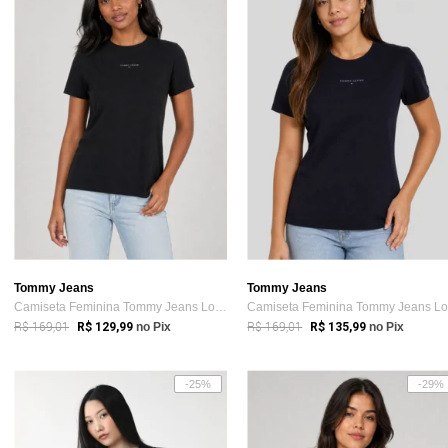
Tommy Jeans
Tommy Jeans
Camiseta Feminina Tommy Jeans Logo Preta
R$ 169,01
R$ 169,01
R$ 129,99
no Pix
R$ 135,99
no Pix
-25%
-29%