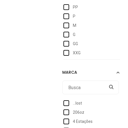
PP
P
M
G
GG
XXG
36
38
39
40
41
...lost
42
206oz
43
4 Estações
44