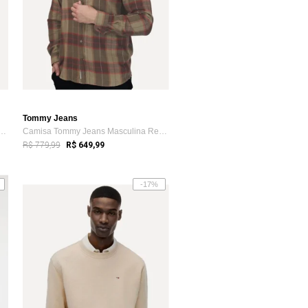
Tommy Jeans
my Jeans Masculina Slim Austin ...
Camisa Tommy Jeans Masculina Regular Xad...
R$ 779,99
R$ 649,99
-17%