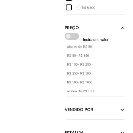
Adidas Sportswear
Branco
Adidas Underwear
Caramelo
Adomes
Cinza
Cáqui
Grafite
abaixo de R$ 50
Incolor
R$ 50 - R$ 150
Jeans
R$ 150 - R$ 250
Lilás
R$ 250 - R$ 500
R$ 500 - R$ 1000
Marrom
acima de R$ 1000
Multicolorido
Off-white
Preto
Rosa
Unico