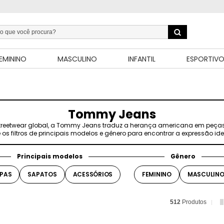
EMININO
MASCULINO
INFANTIL
ESPORTIV
Tommy Jeans
streetwear global, a Tommy Jeans traduz a herança americana em peças 
e os filtros de principais modelos e gênero para encontrar a expressão id
Principais modelos
Gênero
PAS
SAPATOS
ACESSÓRIOS
FEMININO
MASCULIN
512
Produtos