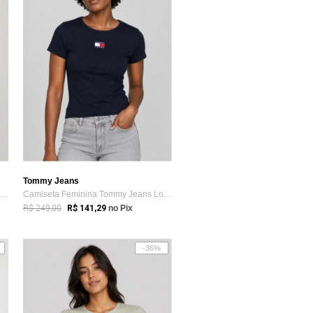
Tommy Jeans
Camiseta Feminina Tommy Jeans Slim Ess Logo Preta
Camiseta Feminina Tommy Jeans Logo Azul-marinho
R$ 249,00
R$ 141,29
no Pix
-36%