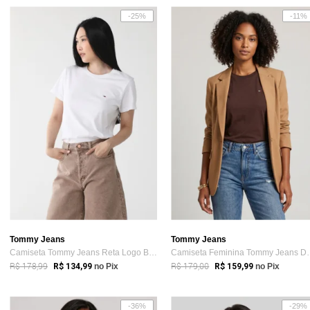
-25%
-11%
Tommy Jeans
Tommy Jeans
Camiseta Tommy Jeans Reta Logo Branca
Camiseta Feminin
R$ 178,99
R$ 179,00
R$ 134,99
no Pix
R$ 159,99
no Pix
-36%
-29%