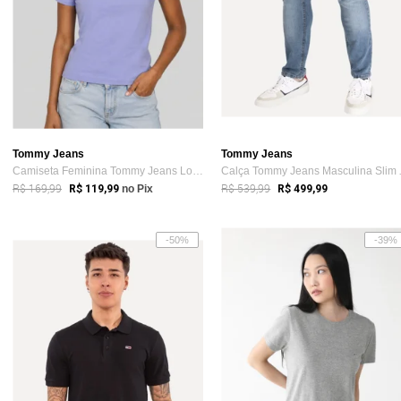
Tommy Jeans
Tommy Jeans
Camiseta Feminina Tommy Jeans Logo Lilás
Calça Tom
R$ 169,99
R$ 539,99
R$ 119,99
no Pix
R$ 499,99
-50%
-39%