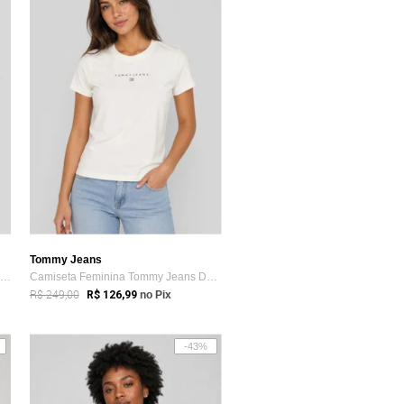
Tommy Jeans
Camiseta Feminina Tommy Jeans Logo Azul Marinho
Camiseta Feminina Tommy Jeans Decote Red...
R$ 249,00
R$ 126,99
no Pix
-43%