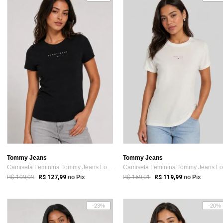
Tommy Jeans
Tommy Jeans
Camiseta Feminina Tommy Jeans Logo Preta
R$ 199,99
R$ 169,01
R$ 127,99
no Pix
R$ 119,99
no Pix
-23%
-20%