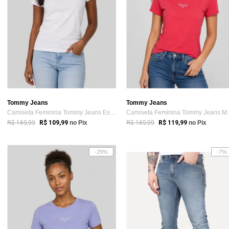
Tommy Jeans
Tommy Jeans
Camiseta Feminina Tommy Jeans Estampa Le...
Camiseta Femi
R$ 169,99
R$ 169,99
R$ 109,99
no Pix
R$ 119,99
no Pix
-29%
-7%