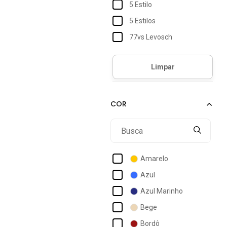
5 Estilo
46
5 Estilos
48
77vs Levosch
EGG
Accona
GGG
Acostamento
gggg
Acostamento Essentials
XGG
Acostamento Masculino
Act Feminino
Activitta
Actvitta
Amarelo
Ad Life Style
Azul
Adidas
Azul Marinho
Adidas Originals
Bege
Adidas Performance
Bordô