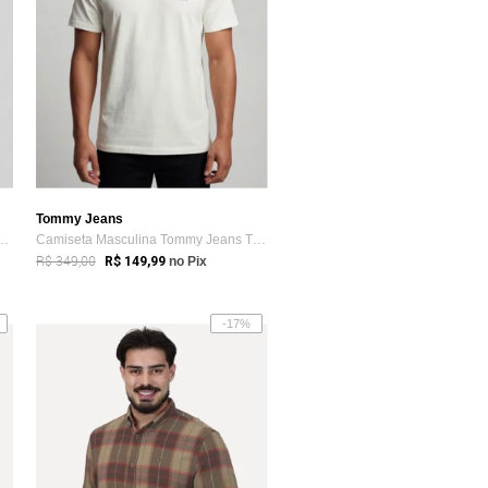
Tommy Jeans
nina Tommy Jeans Modelagem ...
Camiseta Masculina Tommy Jeans TJM REG B...
R$ 349,00
R$ 149,99
no Pix
-17%