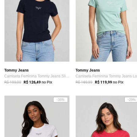
Tommy Jeans
Tommy Jeans
Camiseta Feminina Tommy Jeans Slim Ess L...
R$ 199,00
R$ 169,99
R$ 126,49
no Pix
R$ 119,99
no Pix
-35%
-29%