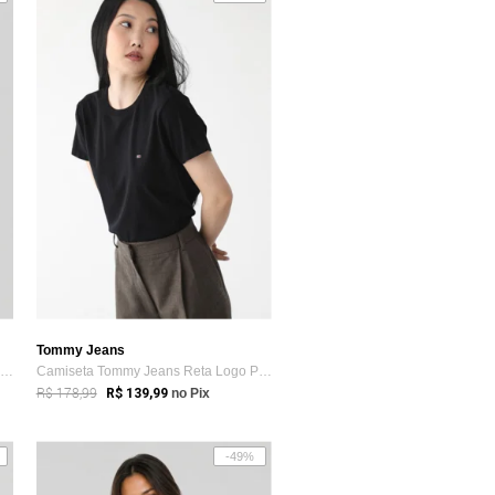
Tommy Jeans
Camiseta Feminina Tommy Jeans Logo Branco
Camiseta Tommy Jeans Reta Logo Preta
R$ 178,99
R$ 139,99
no Pix
-49%