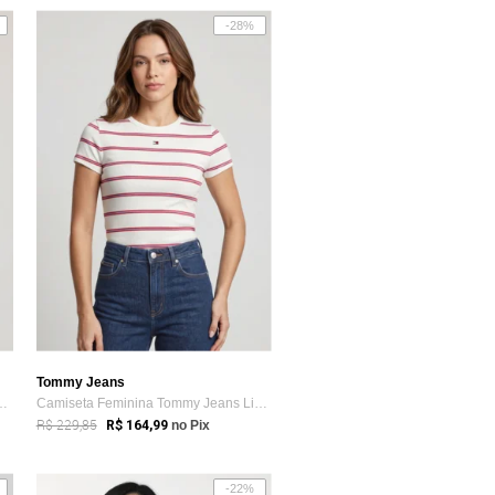
-28%
Tommy Jeans
a Tommy Jeans Decote Red...
Camiseta Feminina Tommy Jeans Listrada Off White
R$ 229,85
R$ 164,99
no Pix
-22%