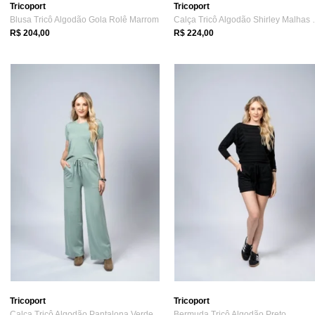
Tricoport
Tricoport
Blusa Tricô Algodão Gola Rolê Marrom
Calça Tricô Al
R$ 204,00
R$ 224,00
Tricoport
Tricoport
Calça Tricô Algodão Pantalona Verde
Bermuda Tricô Algodão Preto