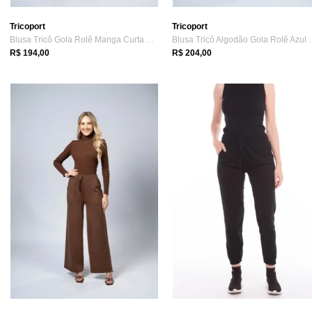
Tricoport
Tricoport
Blusa Tricô Gola Rolê Manga Curta Argila
Blusa Tricô Algo
R$ 194,00
R$ 204,00