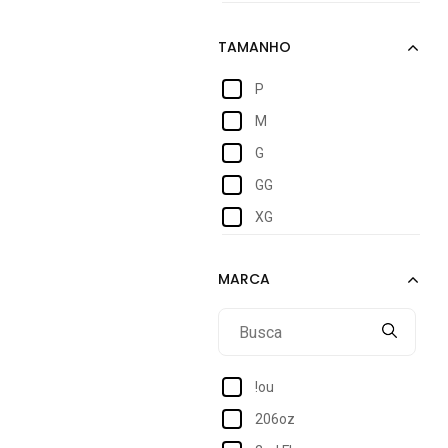
P
M
G
GG
XG
!ou
206oz