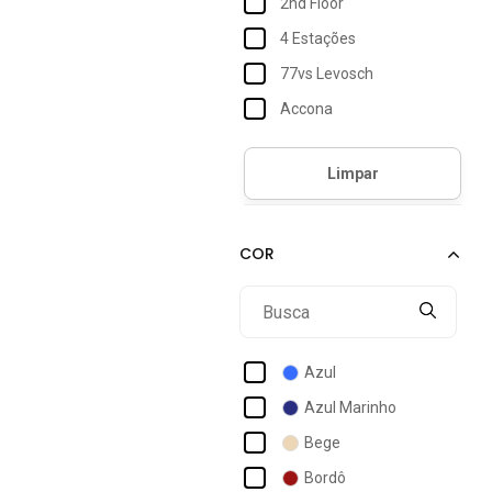
2nd Floor
4 Estações
77vs Levosch
Accona
Acostamento
Acostamento Essentials
Acostamento Masculino
Act Feminino
Activitta
Actvitta
Addan
Azul
Adereup
Azul Marinho
Adidas
Bege
Adidas Originals
Bordô