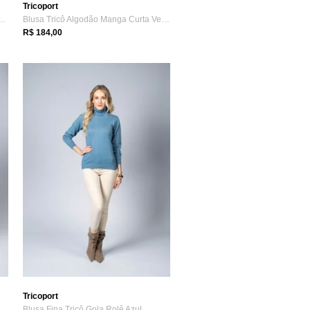
Tricoport
godão Shirley Malhas Jogger Preto
Blusa Tricô Algodão Manga Curta Verde
R$ 184,00
Tricoport
Blusa Fina Tricô Gola Rolê Azul