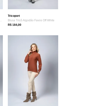
Tricoport
Algodão Morcego Azul Petróleo
Blusa Tricô Algodão Favos Off White
R$ 184,00