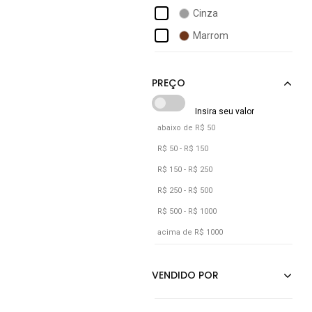
Adidas Performance
Cinza
Adidas Sportswear
Marrom
Adidas Underwear
Off-white
Adomes
Pink
Preto
Verde
abaixo de R$ 50
Vermelho
R$ 50 - R$ 150
R$ 150 - R$ 250
R$ 250 - R$ 500
R$ 500 - R$ 1000
acima de R$ 1000