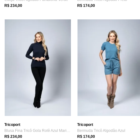
R$ 234,00
R$ 174,00
Tricoport
Tricoport
Blusa Fina Tricô Gola Rolê Azul Marinho
Bermuda Tricô Algodão Azul
R$ 234,00
R$ 174,00