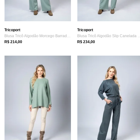
Tricoport
Tricoport
Blusa Tricô Algodão Morcego Barrada Verde
Blusa Tricô Algodão Slip Can
R$ 214,00
R$ 234,00