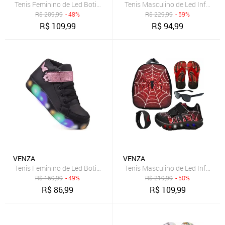
Tenis Feminino de Led Botinha Borboleta Glitter Calce Facil + Mochil
Tenis Masculino de Led Infantil 
R$
209,99
- 48%
R$
229,99
- 59%
R$
109,99
R$
94,99
VENZA
VENZA
Tenis Feminino de Led Botinha Borboleta Glitter Calce Facil
Tenis Masculino de Led Infantil 
R$
169,99
- 49%
R$
219,99
- 50%
R$
86,99
R$
109,99