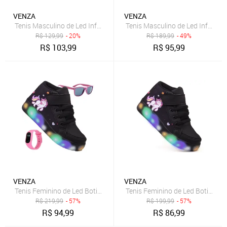
VENZA
VENZA
Tenis Masculino de Led Infantil Aranha Calce Facil Original + Chinelo
Tenis Masculino de Led Infantil 
R$
129,99
- 20%
R$
189,99
- 49%
R$
103,99
R$
95,99
VENZA
VENZA
Tenis Feminino de Led Botinha Unicornio Meninas Calce Facil + Ocul
Tenis Feminino de Led Botinha U
R$
219,99
- 57%
R$
199,99
- 57%
R$
94,99
R$
86,99