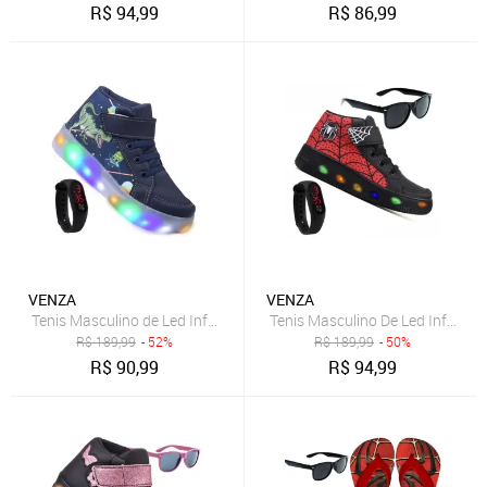
R$
94,99
R$
86,99
VENZA
VENZA
Tenis Masculino de Led Infantil Botinha Dinossauro Calce Facil Origi
Tenis Masculino De Led Infantil 
R$
189,99
- 52%
R$
189,99
- 50%
R$
90,99
R$
94,99