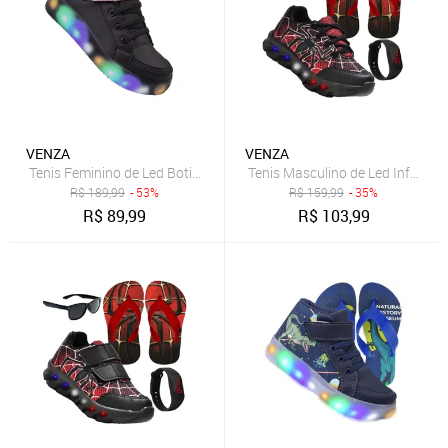
VENZA
VENZA
Tenis Feminino de Led Botinha Borboleta Glitter Calce Facil + Oculos
Tenis Masculino de Led Infantil A
R$
189,99
- 53%
R$
159,99
- 35%
R$
89,99
R$
103,99