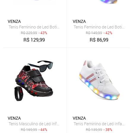
VENZA
VENZA
Tenis Feminino de Led Botinha Borboleta Glitter Calce Facil + Moch 
Tenis Feminino de Led Botinha Bo
R$
229,99
- 43%
R$
149,99
- 42%
R$
129,99
R$
86,99
VENZA
VENZA
Tenis Masculino de Led Infantil Aranha Calce Facil Original + Brindes
Tenis Feminino de Led Infantil 
R$
169,99
- 44%
R$
139,99
- 38%