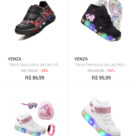
VENZA
VENZA
Tenis Masculino de Led Infantil Aranha Calce Facil Original
Tenis Feminino de Led Botinha U
R$
139,99
- 38%
R$
209,99
- 54%
R$
86,99
R$
95,99