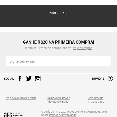
PUBLICIDADE
GANHE R$20 NA PRIMEIRA COMPRA!
Insira seu email no campo abaixo.
Veja as regras
SOCIAL
DÚVIDAS
Veja as condições de frete
30 dias para troca e
Atendimento
devolução grátis
11 3053 7500
© Dafiti 2011 - 2020. Todos os direitos reservados. Veja
nossa
Política de Privacidade
.