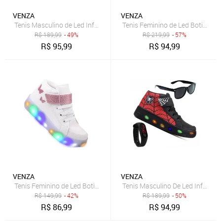
VENZA
VENZA
Tenis Masculino de Led Infantil Botinha Dinossauro Calce Facil Origi
Tenis Feminino de Led Botinha U
R$
189,99
- 49%
R$
219,99
- 57%
R$
95,99
R$
94,99
VENZA
VENZA
Tenis Feminino de Led Botinha Borboleta Glitter Calce Facil
Tenis Masculino De Led Infantil 
R$
149,99
- 42%
R$
189,99
- 50%
R$
86,99
R$
94,99