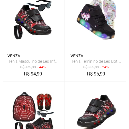
VENZA
VENZA
Tenis Masculino de Led Infantil Aranha Calce Facil Original + Brindes
Tenis Feminino de Led Botinha U
R$
169,99
- 44%
R$
209,99
- 54%
R$
94,99
R$
95,99