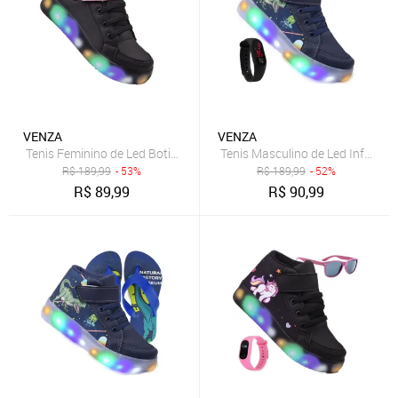
VENZA
VENZA
Tenis Feminino de Led Botinha Borboleta Glitter Calce Facil + Oculos
Tenis Masculino de Led Infantil 
R$
189,99
- 53%
R$
189,99
- 52%
R$
89,99
R$
90,99