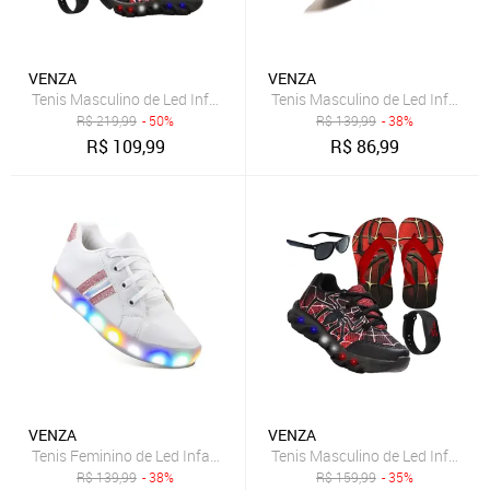
VENZA
VENZA
Tenis Masculino de Led Infantil Aranha Calce Facil Original + Mochil
Tenis Masculino de Led Infantil A
R$
219,99
- 50%
R$
139,99
- 38%
R$
109,99
R$
86,99
VENZA
VENZA
Tenis Feminino de Led Infantil Glitter Moda Bloguerinha Meninas
Tenis Masculino de Led Infantil A
R$
139,99
- 38%
R$
159,99
- 35%