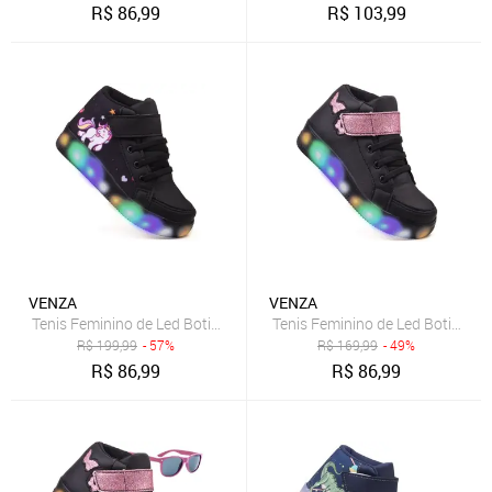
R$
86,99
R$
103,99
VENZA
VENZA
Tenis Feminino de Led Botinha Unicornio Meninas Calce Facil
Tenis Feminino de Led Botinha Bo
R$
199,99
- 57%
R$
169,99
- 49%
R$
86,99
R$
86,99