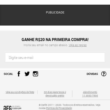
PUBLICIDADE
GANHE R$20 NA PRIMEIRA COMPRA!
Insira seu email no campo abaixo.
Veja as regras
SOCIAL
DÚVIDAS
Veja as condições de frete
30 dias para troca e
Atendimento
devolução grátis
11 3053 7500
© Dafiti 2011 - 2020. Todos os direitos reservados. Veja
nossa
Política de Privacidade
.