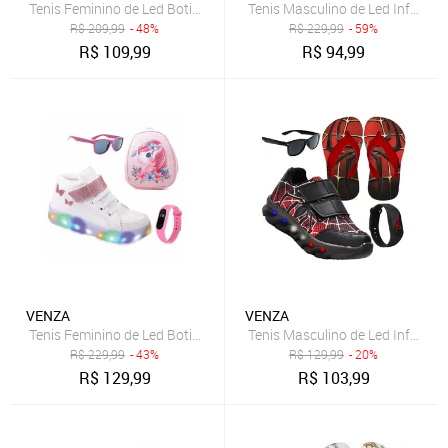
Tenis Feminino de Led Botinha Borboleta Glitter Calce Facil + Mochil
Tenis Masculino de Led Infantil 
R$
209,99
- 48%
R$
229,99
- 59%
R$
109,99
R$
94,99
VENZA
VENZA
Tenis Feminino de Led Botinha Borboleta Glitter Calce Facil + Moch 
Tenis Masculino de Led Infantil A
R$
229,99
- 43%
R$
129,99
- 20%
R$
129,99
R$
103,99