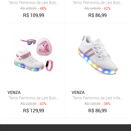
Tenis Feminino de Led Botinha Borboleta Glitter Calce Facil + Mochil
Tenis Feminino de Led Botinha Bo
R$
209,99
- 48%
R$
149,99
- 42%
R$
109,99
R$
86,99
VENZA
VENZA
Tenis Feminino de Led Botinha Borboleta Glitter Calce Facil + Moch 
Tenis Feminino de Led Infantil 
R$
229,99
- 43%
R$
139,99
- 38%
R$
129,99
R$
86,99