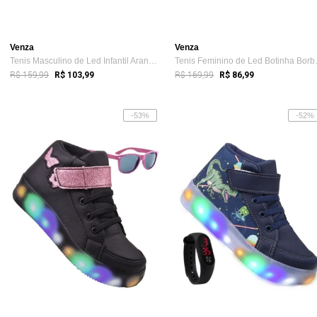
Venza
Venza
Tenis Masculino de Led Infantil Aranha C...
Tenis Fem
R$ 159,99
R$ 169,99
R$ 103,99
R$ 86,99
-53%
-52%