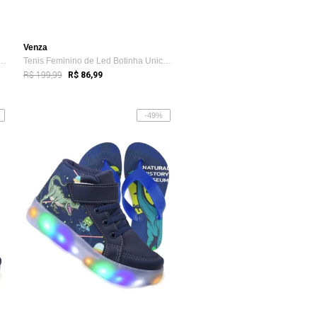
Venza
inino de Led Botinha Borboleta ...
Tenis Feminino de Led Botinha Unicornio ...
R$ 199,99
R$ 86,99
-49%