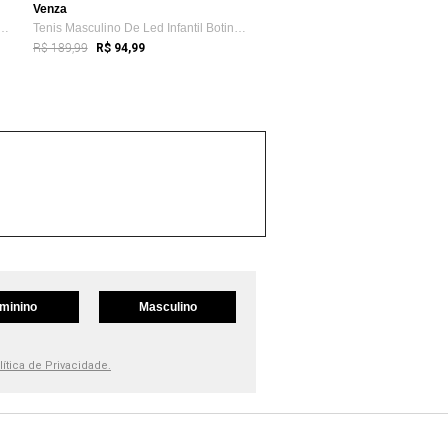
Venza
inino de Led Botinha Borboleta ...
Tenis Masculino De Led Infantil Botinha ...
R$ 189,99
R$ 94,99
minino
Masculino
lítica de Privacidade.