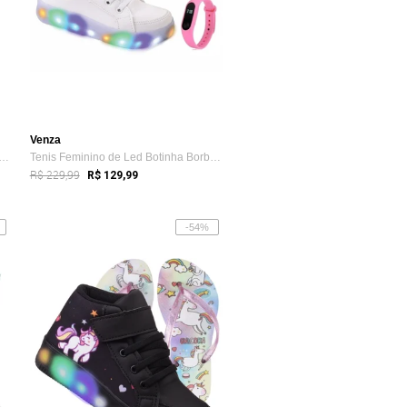
Venza
 Masculino de Led Infantil Botinha ...
Tenis Feminino de Led Botinha Borboleta ...
R$ 229,99
R$ 129,99
-54%