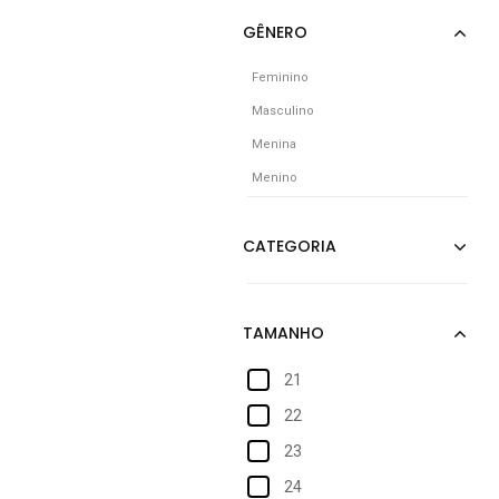
Feminino
Masculino
Menina
Menino
21
22
23
24