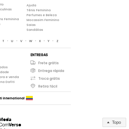
lo
Ajuda
culinas
Tênis Feminino
Perfumes e Beleza
ns Feminina
Mocassim Feminino
s
Saias
Sandálias
•
•
•
•
•
•
•
T
U
V
W
X
Y
Z
ENTREGAS
Frete grátis
iados
Entrega rápida
cidade
pra e venda
Troca grátis
na Dafiti
Retira fácil
ti international
Topo