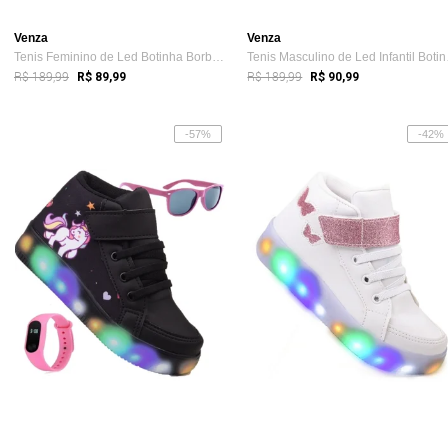
Venza
Venza
Tenis Feminino de Led Botinha Borboleta ...
Tenis
R$ 189,99
R$ 189,99
R$ 89,99
R$ 90,99
-57%
-42%