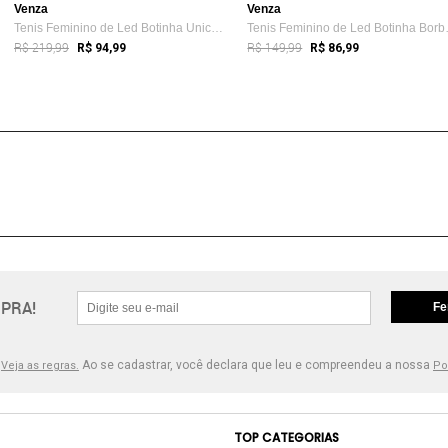
Venza
Venza
Tenis Feminino de Led Botinha Unicornio ...
Tenis Fem
R$ 219,99
R$ 149,99
R$ 94,99
R$ 86,99
PRA!
Fe
.
Ao se cadastrar, você declara que leu e compreendeu a nossa
Veja as regras.
Po
TOP CATEGORIAS