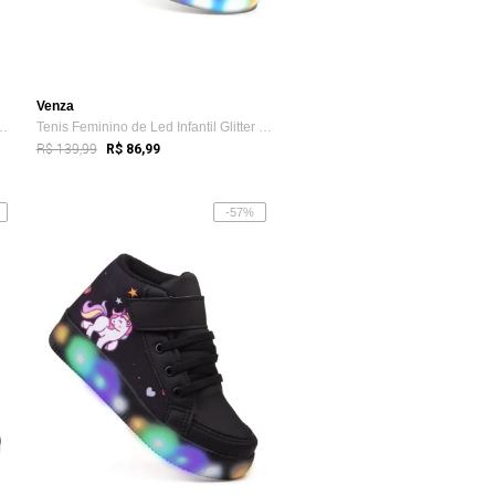
Venza
de Led Infantil Aranha C...
Tenis Feminino de Led Infantil Glitter M...
R$ 139,99
R$ 86,99
-57%