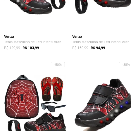
Venza
Venza
Tenis Masculino de Led Infantil Aranha C...
Tenis Masculino 
R$ 129,99
R$ 169,99
R$ 103,99
R$ 94,99
-50%
-38%