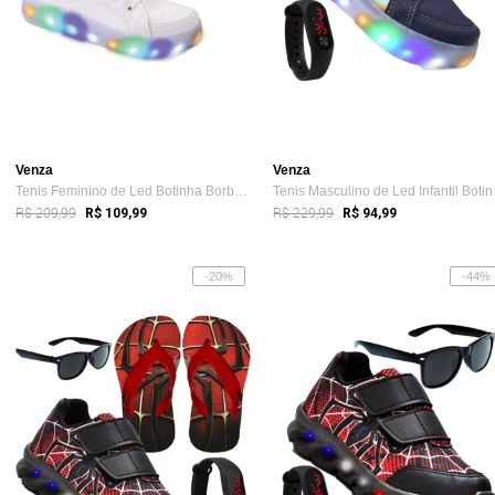
Venza
Venza
Tenis Feminino de Led Botinha Borboleta ...
Tenis
R$ 209,99
R$ 229,99
R$ 109,99
R$ 94,99
-20%
-44%