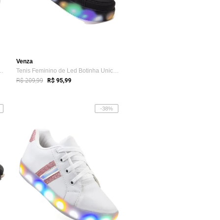
Venza
de Led Infantil Aranha C...
Tenis Feminino de Led Botinha Unicornio ...
R$ 209,99
R$ 95,99
-38%