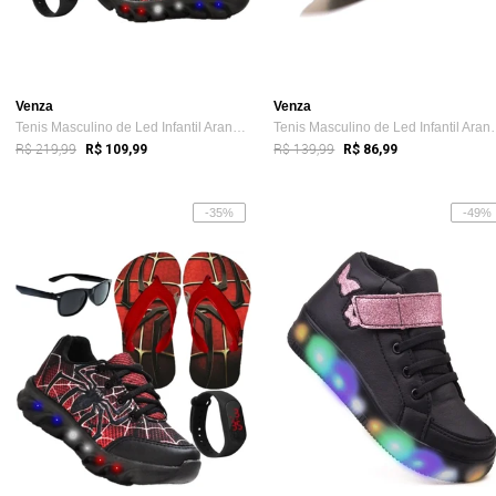
Venza
Venza
Tenis Masculino de Led Infantil Aranha C...
Tenis Masculino 
R$ 219,99
R$ 139,99
R$ 109,99
R$ 86,99
-35%
-49%