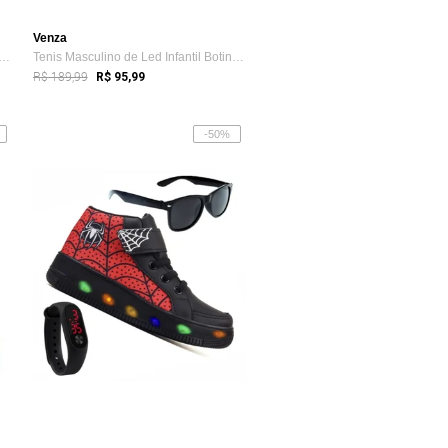
Venza
 Masculino de Led Infantil Botinha ...
Tenis Masculino de Led Infantil Botinha ...
R$ 189,99
R$ 95,99
-50%