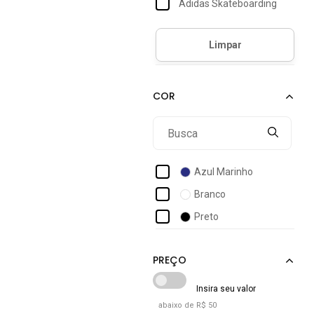
Adidas Skateboarding
Adidas Sportswear
Adrun
Angipé
Aramis
Arcas Bear
Asics
Azaleia
Azul Marinho
B2a Kids
Branco
Batatinha
Preto
Beakid
Bee Happy
Bibi
Bloompy
abaixo de R$ 50