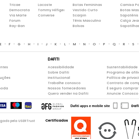
Tricae
Lacoste
Botas Femininas
Camisa Po
Democrata
Tommy Hilfiger
Vestido Curto
Botas Mas
Via Marte
Converse
Scarpin
Sapatênis
Forum
Tênis Masculino
Calça Jea
Ray-Ban
Bolsas
Sapatilha
•
•
•
•
•
•
•
•
•
•
•
•
•
•
E
F
G
H
I
J
K
L
M
N
O
P
Q
R
S
DAFITI
entes
Acessibilidade
Sustentabilidade
Sobre Dafiti
Programa de afil
luções
Institucional
Política de priva
Trabalhe conosco
Contrato de com
moda
Nossos fornecedores
É seguro comprar 
Quero vender na Dafiti
Anuncie Conosco
Dafi
Dafiti apps e mobile site
Certificados
logado pela USERTrust