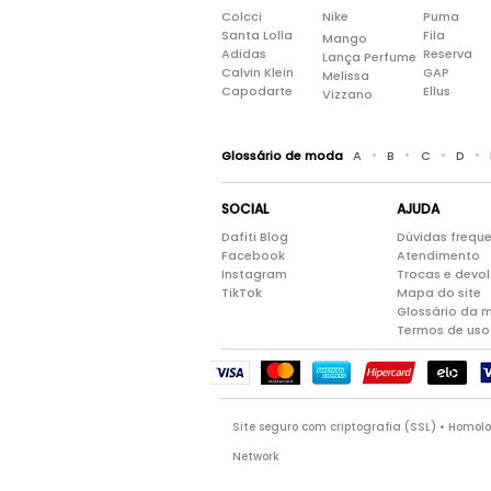
Colcci
Nike
Puma
Santa Lolla
Fila
Mango
Adidas
Reserva
Lança Perfume
Calvin Klein
GAP
Melissa
Capodarte
Ellus
Vizzano
•
•
•
•
Glossário de moda
A
B
C
D
SOCIAL
AJUDA
Dafiti Blog
Dúvidas frequ
Facebook
Atendimento
Instagram
Trocas e devo
TikTok
Mapa do site
Glossário da 
Termos de uso
Site seguro com criptografia (SSL) • Homo
Network