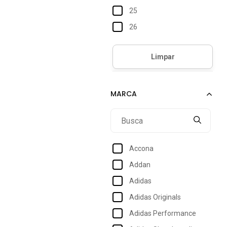
25
26
27
28
29
30
31
32
33
Accona
34
Addan
Adidas
Adidas Originals
Adidas Performance