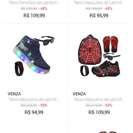
Tenis Feminino de Led Botinha Borboleta Glitter Calce Facil + Mochil
Tenis Masculino de Led Infantil 
R$
209,99
- 48%
R$
189,99
- 49%
R$
109,99
R$
95,99
VENZA
VENZA
Tenis Masculino de Led Infantil Botinha Dinossauro Calce Facil Origi
Tenis Masculino de Led Infantil 
R$
229,99
- 59%
R$
219,99
- 50%
R$
94,99
R$
109,99