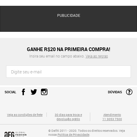
PUBLICIDADE
GANHE R$20 NA PRIMEIRA COMPRA!
Insira seu email no campo abaixo.
Veja as regras
SOCIAL
DÚVIDAS
Veja as condições de frete
30 dias para troca e
Atendimento
devolução grátis
11 3053 7500
© Dafiti 2011 - 2020. Todos os direitos reservados. Veja
nossa
Política de Privacidade
.