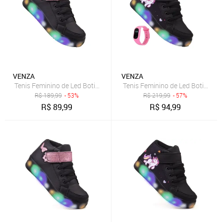
VENZA
VENZA
Tenis Feminino de Led Botinha Borboleta Glitter Calce Facil + Oculos
Tenis Feminino de Led Botinha U
R$
189,99
- 53%
R$
219,99
- 57%
R$
89,99
R$
94,99