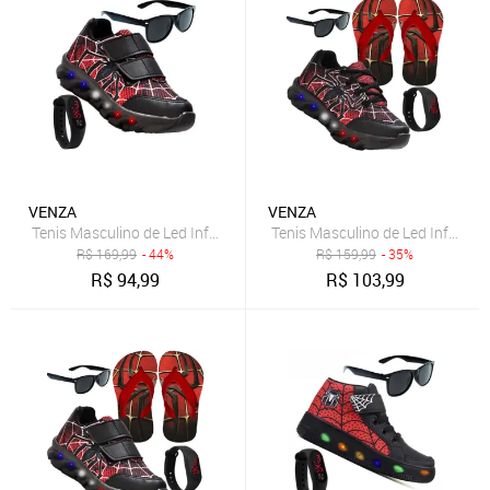
VENZA
VENZA
Tenis Masculino de Led Infantil Aranha Calce Facil Original + Brindes
Tenis Masculino de Led Infantil A
R$
169,99
- 44%
R$
159,99
- 35%
R$
94,99
R$
103,99