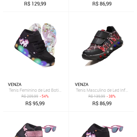
R$
129,99
R$
86,99
VENZA
VENZA
Tenis Feminino de Led Botinha Unicornio Meninas Calce Facil + Chin
Tenis Masculino de Led Infantil A
R$
209,99
- 54%
R$
139,99
- 38%
R$
95,99
R$
86,99