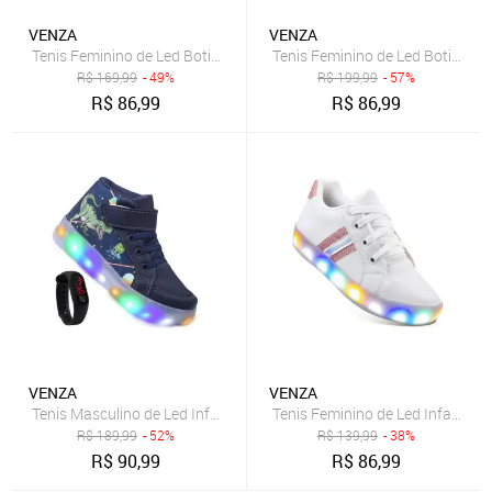
VENZA
VENZA
Tenis Feminino de Led Botinha Borboleta Glitter Calce Facil
Tenis Feminino de Led Botinha U
R$
169,99
- 49%
R$
199,99
- 57%
R$
86,99
R$
86,99
VENZA
VENZA
Tenis Masculino de Led Infantil Botinha Dinossauro Calce Facil Origi
Tenis Feminino de Led Infantil 
R$
189,99
- 52%
R$
139,99
- 38%
R$
90,99
R$
86,99