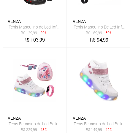
VENZA
VENZA
Tenis Masculino de Led Infantil Aranha Calce Facil Original + Chinelo
Tenis Masculino De Led Infantil 
R$
129,99
- 20%
R$
189,99
- 50%
R$
103,99
R$
94,99
VENZA
VENZA
Tenis Feminino de Led Botinha Borboleta Glitter Calce Facil + Moch 
Tenis Feminino de Led Botinha Bo
R$
229,99
- 43%
R$
149,99
- 42%