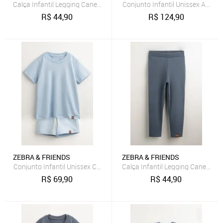
Calça Infantil Legging Canelada Azul Claro Zebra&Friends
Conjunto Infantil Unissex Algod
R$
44,90
R$
124,90
ZEBRA & FRIENDS
ZEBRA & FRIENDS
Conjunto Infantil Unissex Com Camiseta e Short Azul Claro Zebra&F
Calça Infantil Legging Canelada
R$
69,90
R$
44,90