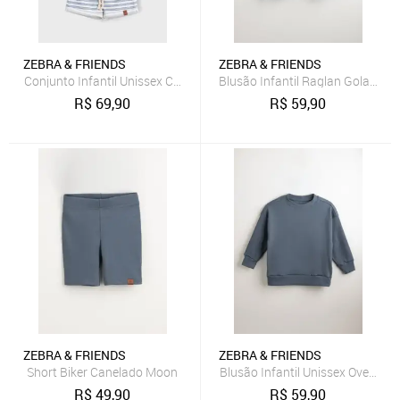
ZEBRA & FRIENDS
ZEBRA & FRIENDS
Conjunto Infantil Unissex Com Camiseta e Short Azul Retrô Zebra&F
Blusão Infantil Raglan Gola Alt
R$
69,90
R$
59,90
ZEBRA & FRIENDS
ZEBRA & FRIENDS
Short Biker Canelado Moon
Blusão Infantil Unissex Oversiz
R$
49,90
R$
59,90