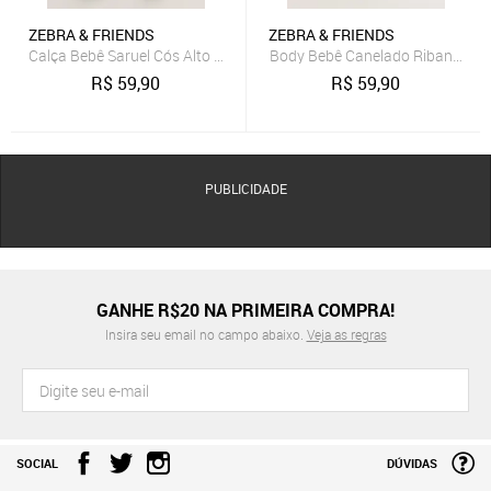
ZEBRA & FRIENDS
ZEBRA & FRIENDS
Calça Bebê Saruel Cós Alto Canelada Ribana Sustentável Azul Bebê
Body Bebê Canelado Ribana Sus
R$
59,90
R$
59,90
PUBLICIDADE
GANHE R$20 NA PRIMEIRA COMPRA!
Insira seu email no campo abaixo.
Veja as regras
SOCIAL
DÚVIDAS