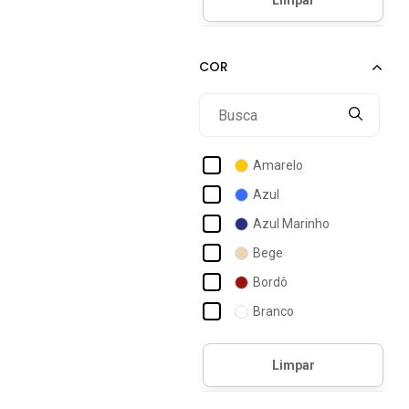
Acostamento
Acostamento Essentials
Acostamento Masculino
Act Feminino
Activitta
Actvitta
Amarelo
Ad Life Style
Azul
Addan
Azul Marinho
Adidas
Bege
Adidas Originals
Bordô
Adidas Performance
Branco
Adidas Sportswear
Bronze
Adidas Underwear
Café
Caramelo