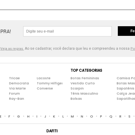
PRA!
Fe
.
Ao se cadastrar, você declara que leu e compreendeu a nossa
Veja as regras.
Po
TOP CATEGORIAS
Tricae
Lacoste
Botas Femininas
Camisa Po
Democrata
Tommy Hilfiger
Vestido Curto
Botas Mas
Via Marte
Converse
Scarpin
Sapatênis
Forum
Tênis Masculino
Calça Jea
Ray-Ban
Bolsas
Sapatilha
•
•
•
•
•
•
•
•
•
•
•
•
•
•
E
F
G
H
I
J
K
L
M
N
O
P
Q
R
S
DAFITI