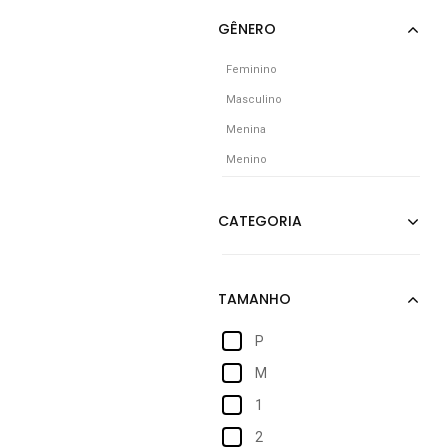
Feminino
Masculino
Menina
Menino
P
M
1
2