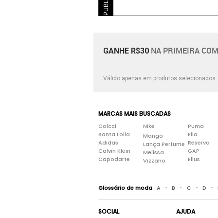
NA PRIMEIRA COM
GANHE R$30
Válido apenas em produtos selecionados
MARCAS MAIS BUSCADAS
Colcci
Nike
Puma
Santa Lolla
Fila
Mango
Adidas
Reserva
Lança Perfume
Calvin Klein
GAP
Melissa
Capodarte
Ellus
Vizzano
•
•
•
•
Glossário de moda
A
B
C
D
SOCIAL
AJUDA