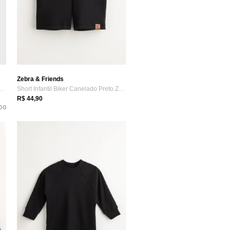
Zebra & Friends
ntil Unissex Com Camiseta e...
Short Infantil Biker Canelado Preto Zebra&Friends
R$ 44,90
DO