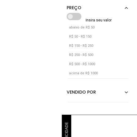
Castanho
Cinza
Cáqui
abaixo de R$ 50
Jeans
R$ 50 - R$ 150
Marrom
R$ 150 - R$ 250
Off-white
R$ 250 - R$ 500
R$ 500 - R$ 1000
Preto
acima de R$ 1000
Rosa
Rosê
Roxo
Verde
PUBLICIDADE