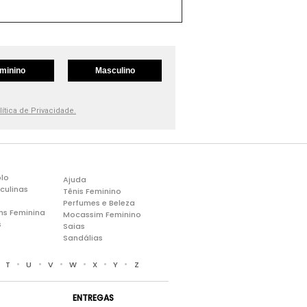
minino
Masculino
lítica de Privacidade.
lo
Ajuda
culinas
Tênis Feminino
Perfumes e Beleza
ns Feminina
Mocassim Feminino
s
Saias
Sandálias
•
•
•
•
•
•
•
T
U
V
W
X
Y
Z
ENTREGAS