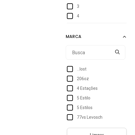
3
4
6
8
10
Infantil(3-6 anos)
...lost
206oz
4 Estações
5 Estilo
5 Estilos
77vs Levosch
Accona