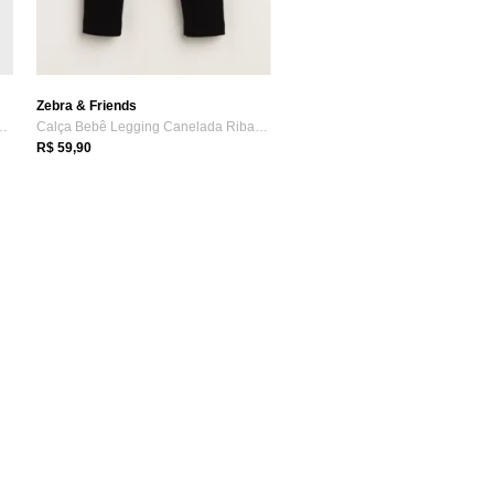
Zebra & Friends
y Infantil Preta Com Bol...
Calça Bebê Legging Canelada Ribana Suste...
R$ 59,90