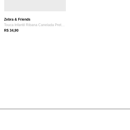
Zebra & Friends
Touca Infantil Ribana Canelada Preta Zebra&Friends
R$ 34,90