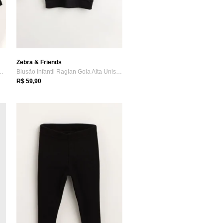
Zebra & Friends
Infantil Unissex Longo C...
Blusão Infantil Raglan Gola Alta Unissex...
R$ 59,90