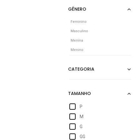
Feminino
Masculino
Menina
Menino
P
M
G
GG