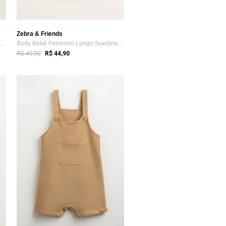
Zebra & Friends
Calça Bebê Saruel Cós Alto Canelada Azul...
Body Bebê Feminino Longo Suedine Sustent...
R$ 49,90
R$ 44,90