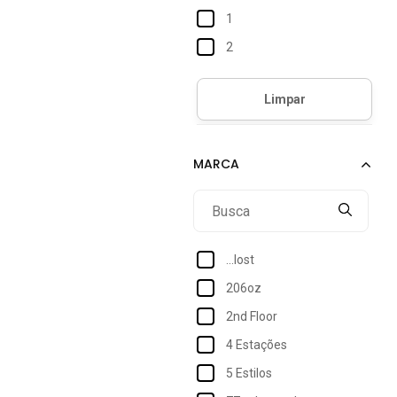
1
2
2 a 6
3
3-6M
4
6
6-12M
8
...lost
10
206oz
Infantil(3-6 anos)
2nd Floor
RN
4 Estações
5 Estilos