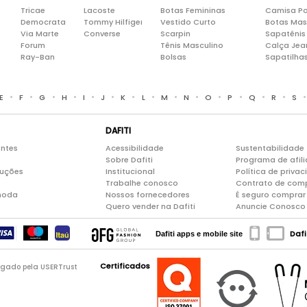
Tricae
Lacoste
Botas Femininas
Camisa Po
Democrata
Tommy Hilfiger
Vestido Curto
Botas Mas
Via Marte
Converse
Scarpin
Sapatênis
Forum
Tênis Masculino
Calça Jea
Ray-Ban
Bolsas
Sapatilha
•
•
•
•
•
•
•
•
•
•
•
•
•
•
E
F
G
H
I
J
K
L
M
N
O
P
Q
R
S
DAFITI
entes
Acessibilidade
Sustentabilidade
Sobre Dafiti
Programa de afil
luções
Institucional
Política de priva
Trabalhe conosco
Contrato de com
moda
Nossos fornecedores
É seguro comprar 
Quero vender na Dafiti
Anuncie Conosco
Dafi
Dafiti apps e mobile site
Certificados
logado pela USERTrust