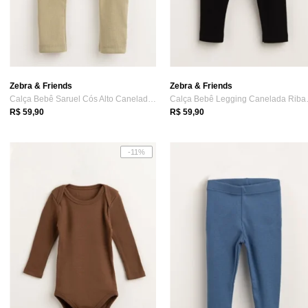
Zebra & Friends
Zebra & Friends
Calça Bebê Saruel Cós Alto Canelada Riba...
Calça Beb
R$ 59,90
R$ 59,90
-11%