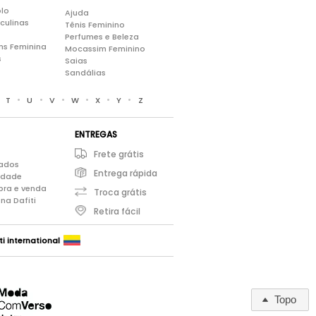
lo
Ajuda
culinas
Tênis Feminino
Perfumes e Beleza
ns Feminina
Mocassim Feminino
s
Saias
Sandálias
•
•
•
•
•
•
•
T
U
V
W
X
Y
Z
ENTREGAS
Frete grátis
iados
Entrega rápida
cidade
pra e venda
Troca grátis
na Dafiti
Retira fácil
ti international
Topo