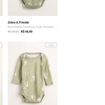
Zebra & Friends
 Bebê Legging Ribana Sustentável Az...
Body Bebê Feminino Curto Suedine Sustent...
R$ 49,90
R$ 44,90
-10%