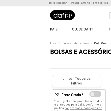
FRETE GRÁTIS*
PARCELAMENTO EM ATÉ 10X
PAIS
CLUBE DAFITI
F
Início
Bolsas e Acessórios
Polo One
BOLSAS E ACESSÓRI
Frete Grátis *
*Frete grátis para produtos vendidos
e entregues pela Dafiti, conforme a
política:
Veja regras e condições de