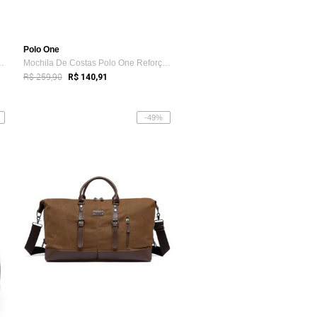
Polo One
istente Espaçosa Not...
Mochila De Costas Polo One Reforçada Not...
R$ 259,90
R$ 140,91
-49%