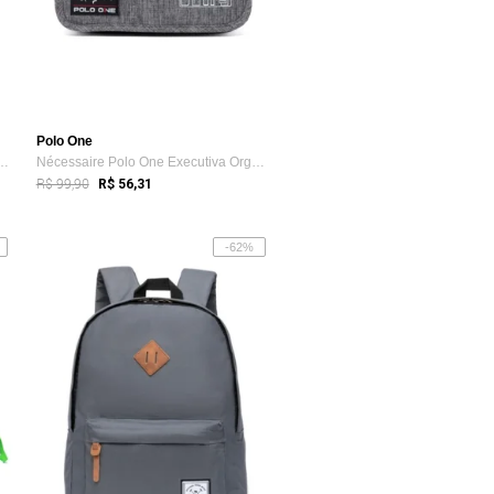
Polo One
One Executiva Resistente No...
Nécessaire Polo One Executiva Organizado...
R$ 99,90
R$ 56,31
-62%