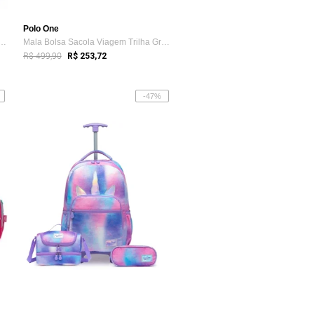
Polo One
olo One Feminina Escolar Juveni...
Mala Bolsa Sacola Viagem Trilha Grande C...
R$ 499,90
R$ 253,72
-47%