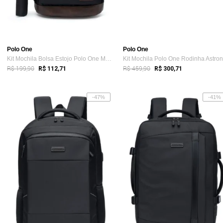
Polo One
Polo One
Kit Mochila Bolsa Estojo Polo One Mascul...
R$ 199,90
R$ 459,90
R$ 112,71
R$ 300,71
-47%
-41%