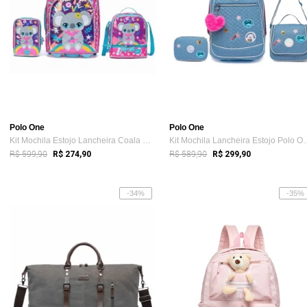
Polo One
Polo One
Kit Mochila Estojo Lancheira Coala Menin...
Kit Mochila Lancheir
R$ 599,90
R$ 589,90
R$ 274,90
R$ 299,90
-34%
-35%