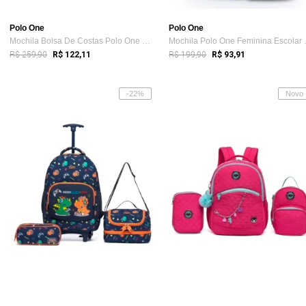
Polo One
Polo One
Mochila Bolsa De Costas Polo One Noteboo...
Mochila P
R$ 259,90
R$ 199,90
R$ 122,11
R$ 93,91
-22%
Novo