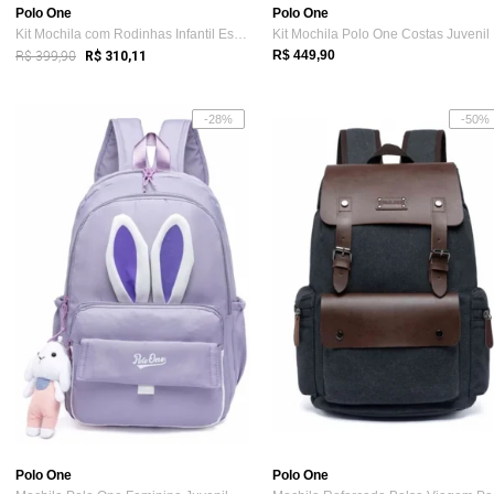
Polo One
Polo One
Kit Mochila com Rodinhas Infantil Escola...
Ki
R$ 399,90
R$ 449,90
R$ 310,11
-28%
-50%
Polo One
Polo One