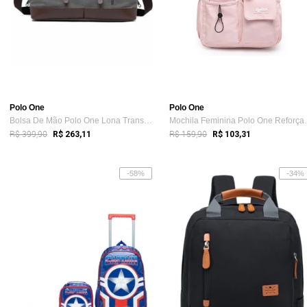
Polo One
Polo One
Bolsa De Mão Polo One Lona Transversal R...
Mochila Femin
R$ 399,90
R$ 159,90
R$ 263,11
R$ 103,31
-58%
-34%