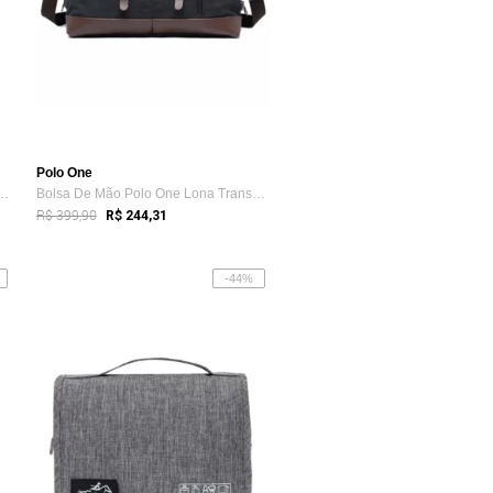
Polo One
ina Polo One Reforçada Bols...
Bolsa De Mão Polo One Lona Transversal R...
R$ 399,90
R$ 244,31
-44%