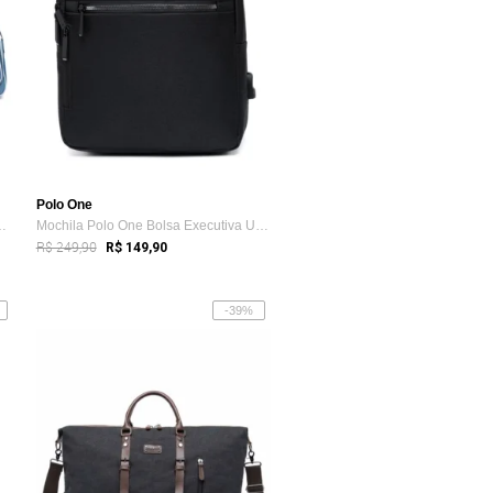
Polo One
a Estojo Polo One Ju...
Mochila Polo One Bolsa Executiva Usb Tra...
R$ 249,90
R$ 149,90
-39%