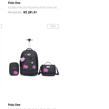
Polo One
t Mochila Polo One Costas Juvenil Femi...
Kit Mochila De Rodinha Polo One Infantil...
R$ 529,90
R$ 281,91
-34%
Polo One