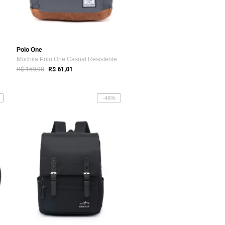
Polo One
Kit Mochila Polo One Rodinha Astronauta ...
Mochila Polo One Casual Resistente Facul...
R$ 159,90
R$ 61,01
-46%