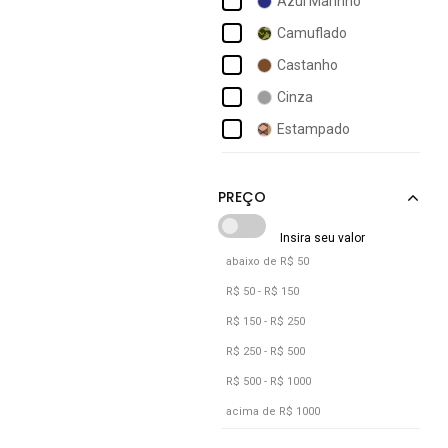
Azul Marinho
Anacapri
Camuflado
Andrea Vinci
Castanho
Angipé
Cinza
Ania Store
Estampado
Anjo Da Mamãe
Lilás
Anjos Baby
Marrom
Multicolorido
Preto
abaixo de R$ 50
Rosa
R$ 50 - R$ 150
Roxo
R$ 150 - R$ 250
Verde
R$ 250 - R$ 500
R$ 500 - R$ 1000
Verde Oliva
acima de R$ 1000