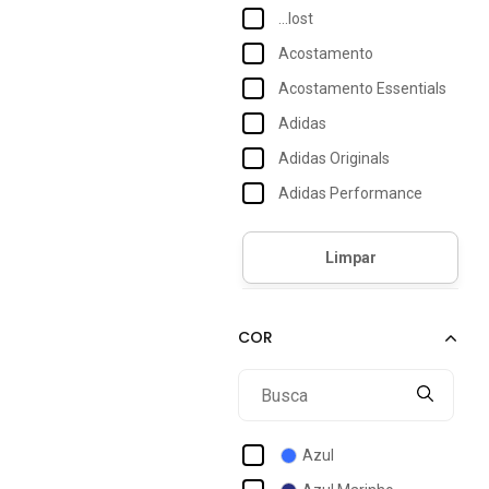
...lost
Acostamento
Acostamento Essentials
Adidas
Adidas Originals
Adidas Performance
Adidas Sportswear
Alkary
Alphabeto
Amazonia Vital
América
American Tourister
Amo Calçados
Azul
Ana Hickmann