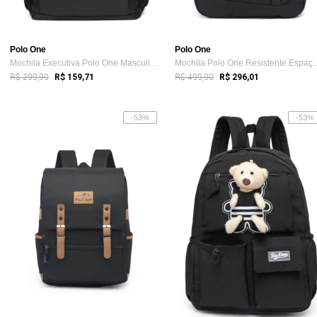
Polo One
Polo One
Mochila Executiva Polo One Masculina Ref...
Mochila Polo One Res
R$ 299,90
R$ 499,90
R$ 159,71
R$ 296,01
-53%
-53%