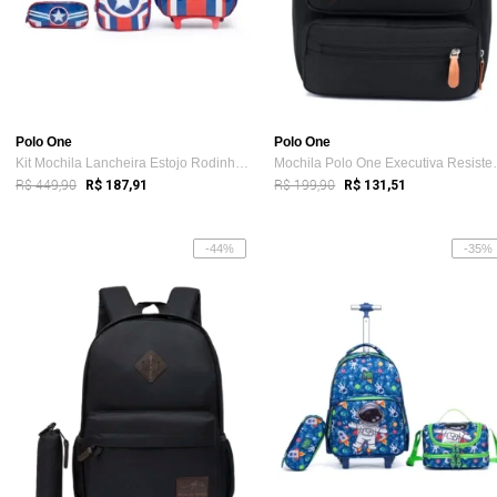
Polo One
Polo One
Kit Mochila Lancheira Estojo Rodinhas In...
Mochila Polo 
R$ 449,90
R$ 199,90
R$ 187,91
R$ 131,51
-44%
-35%