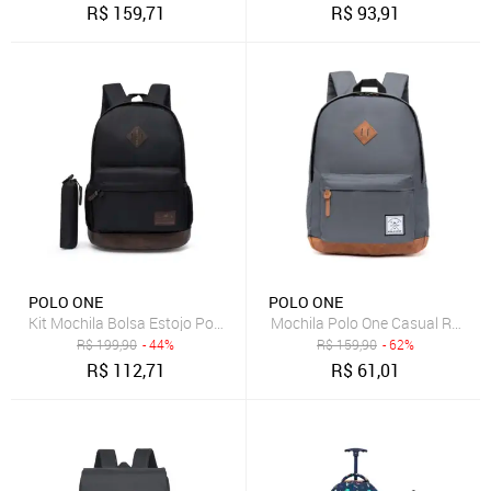
R$
159,71
R$
93,91
POLO ONE
POLO ONE
Kit Mochila Bolsa Estojo Polo One Masculina Resistente Escolar
Mochila Polo One Casual Resist
R$
199,90
- 44%
R$
159,90
- 62%
R$
112,71
R$
61,01