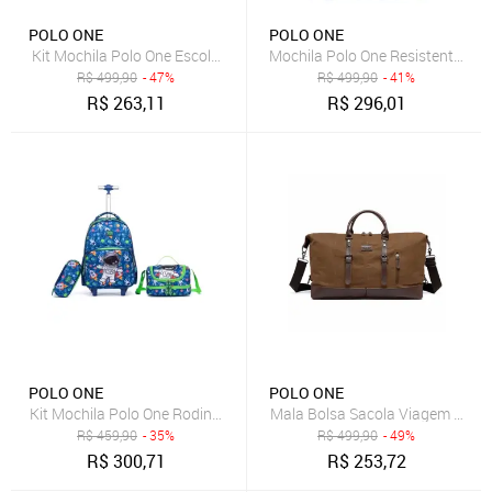
POLO ONE
POLO ONE
Kit Mochila Polo One Escolar De Rodinha Panda Infantil Lancheira T
Mochila Polo One Resistente Es
R$
499,90
- 47%
R$
499,90
- 41%
R$
263,11
R$
296,01
POLO ONE
POLO ONE
Kit Mochila Polo One Rodinha Astronauta Menino Infantil Escolar La
Mala Bolsa Sacola Viagem Trilh
R$
459,90
- 35%
R$
499,90
- 49%
R$
300,71
R$
253,72