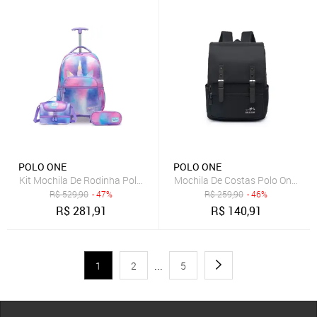
POLO ONE
POLO ONE
Kit Mochila De Rodinha Polo One Infantil Unicórnio Lancheira Estojo
Mochila De Costas Polo One Ref
R$
529,90
- 47%
R$
259,90
- 46%
R$
281,91
R$
140,91
1
2
...
5