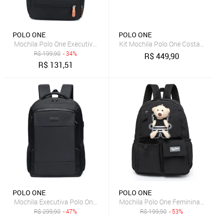
POLO ONE
POLO ONE
Mochila Polo One Executiva Resistente Notebook Grande
Kit Mochila Polo One Costas Juve
R$
199,90
- 34%
R$
449,90
R$
131,51
POLO ONE
POLO ONE
Mochila Executiva Polo One Masculina Reforçada Para Notebook G
Mochila Polo One Feminina Escol
R$
299,90
- 47%
R$
199,90
- 53%