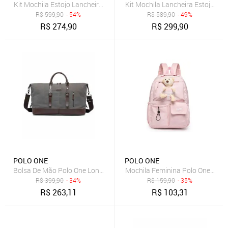
Kit Mochila Estojo Lancheira Coala Menina Escolar Infantil Polo One
Kit Mochila Lancheira Estojo Po
R$
599,90
- 54%
R$
589,90
- 49%
R$
274,90
R$
299,90
POLO ONE
POLO ONE
Bolsa De Mão Polo One Lona Transversal Reforçada Grande
Mochila Feminina Polo One Refo
R$
399,90
- 34%
R$
159,90
- 35%
R$
263,11
R$
103,31