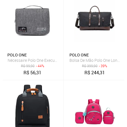
POLO ONE
POLO ONE
Nécessaire Polo One Executiva Organizadora Viagem Trabalho
Bolsa De Mão Polo One Lona Tran
R$
99,90
- 44%
R$
399,90
- 39%
R$
56,31
R$
244,31