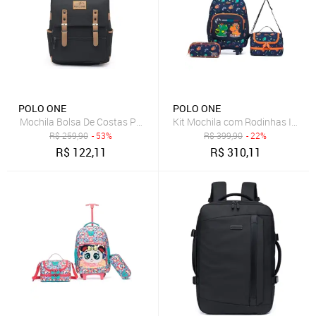
POLO ONE
POLO ONE
Mochila Bolsa De Costas Polo One Notebook Escolar Trabalho Resis
Kit Mochila com Rodinhas Infanti
R$
259,90
- 53%
R$
399,90
- 22%
R$
122,11
R$
310,11