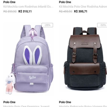
Polo One
Polo One
Kit Mochila com Rodinhas Infantil Escola...
R$ 399,90
R$ 459,90
R$ 310,11
R$ 300,71
-28%
-50%
Polo One
Polo One
Mochila Polo One Feminina Juvenil Escola...
Mo