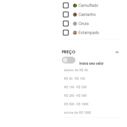
Adidas
Camuflado
Adidas Originals
Castanho
Adidas Performance
Cinza
Adidas Sportswear
Estampado
Adidas Underwear
Lilás
Adomes
Marrom
Multicolorido
Preto
abaixo de R$ 50
Rosa
R$ 50 - R$ 150
Roxo
R$ 150 - R$ 250
Verde
R$ 250 - R$ 500
R$ 500 - R$ 1000
Verde Oliva
acima de R$ 1000