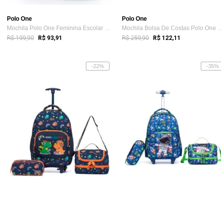
Polo One
Polo One
Mochila Polo One Feminina Escolar Juveni...
Mochila Bolsa De Costas
R$ 199,90
R$ 259,90
R$ 93,91
R$ 122,11
-22%
-35%