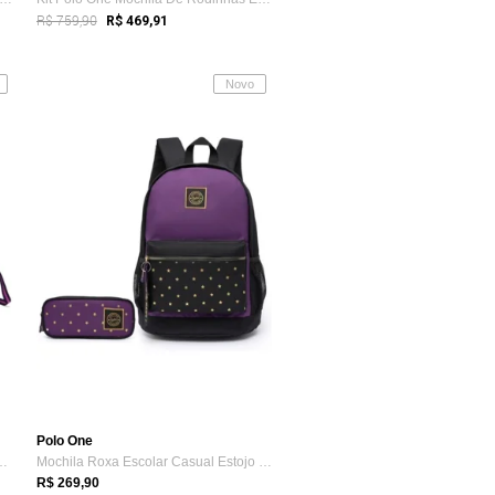
R$ 759,90
R$ 469,91
Novo
Polo One
odinha Polo One Menina L...
Mochila Roxa Escolar Casual Estojo Refor...
R$ 269,90