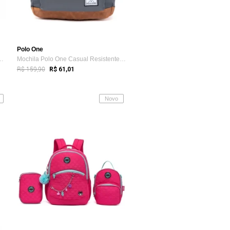
Polo One
o One Lona Transversal R...
Mochila Polo One Casual Resistente Facul...
R$ 159,90
R$ 61,01
Novo