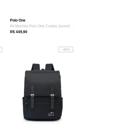
Polo One
la Bolsa Estojo Polo One Mascul...
Kit Mochila Polo One Costas Juvenil Femi...
R$ 449,90
-46%