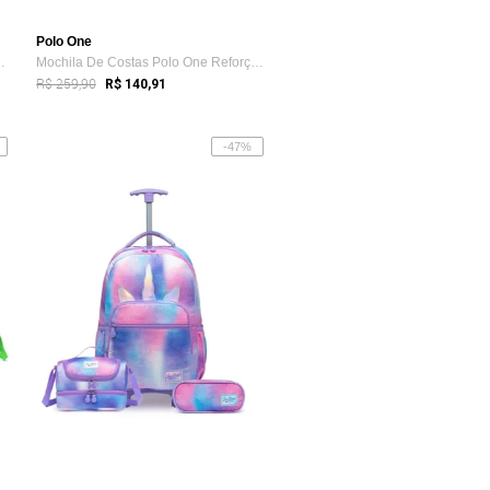
Polo One
 Polo One Noteboo...
Mochila De Costas Polo One Reforçada Not...
R$ 259,90
R$ 140,91
-47%