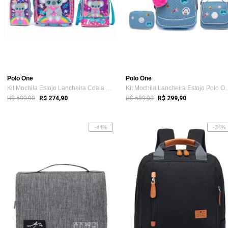
Polo One
Polo One
Kit Mochila Estojo Lancheira Coala Menin...
Kit Mochila Lancheir
R$ 599,90
R$ 589,90
R$ 274,90
R$ 299,90
-44%
-34%