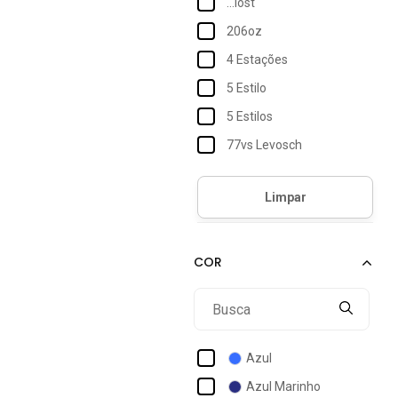
...lost
206oz
4 Estações
5 Estilo
5 Estilos
77vs Levosch
Accona
Acostamento
Acostamento Essentials
Acostamento Masculino
Act Feminino
Activitta
Actvitta
Azul
Ad Life Style
Azul Marinho