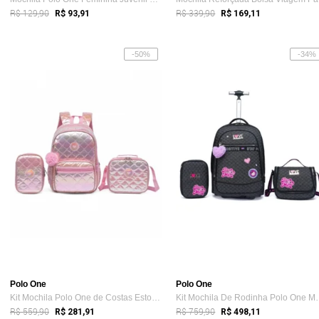
R$ 129,90
R$ 339,90
R$ 93,91
R$ 169,11
-50%
-34%
Polo One
Polo One
Kit Mochila Polo One de Costas Estojo La...
Kit Mochila De R
R$ 559,90
R$ 759,90
R$ 281,91
R$ 498,11