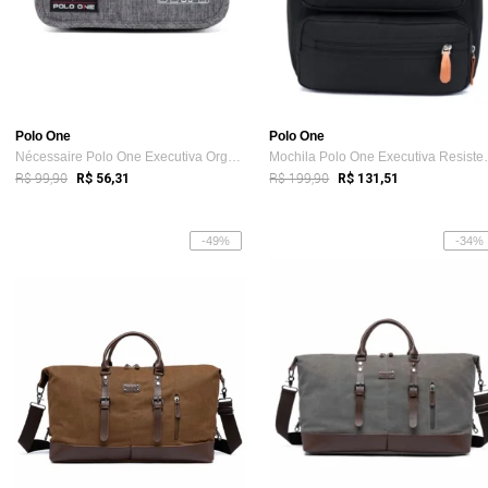
Polo One
Polo One
Nécessaire Polo One Executiva Organizado...
Mochila Polo 
R$ 99,90
R$ 199,90
R$ 56,31
R$ 131,51
-49%
-34%