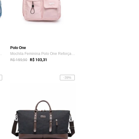
Polo One
a Estojo Polo One Ju...
Mochila Feminina Polo One Reforçada Bols...
R$ 159,90
R$ 103,31
-39%