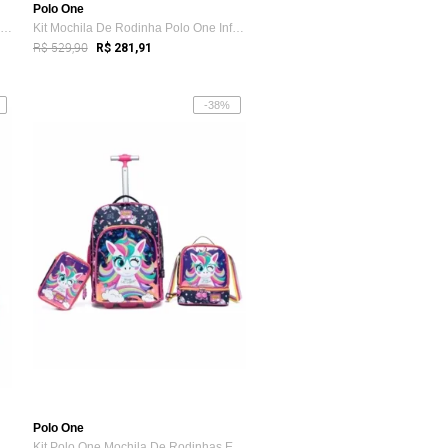
Polo One
Kit Mochila Polo One Rodinha Astronauta ...
Kit Mochila De Rodinha Polo One Infantil...
R$ 529,90
R$ 281,91
-38%
Polo One
chila Reforçada Bolsa Viagem Passeio T...
Kit Polo One Mochila De Rodinhas Escolar...