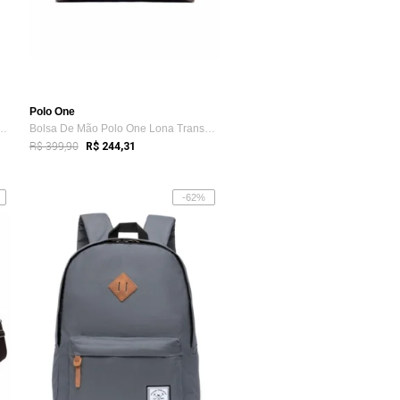
Polo One
One Executiva Resistente No...
Bolsa De Mão Polo One Lona Transversal R...
R$ 399,90
R$ 244,31
-62%