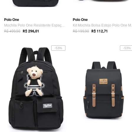
Polo One
Polo One
Mochila Polo One Resistente Espaçosa Not...
Kit Mochi
R$ 499,90
R$ 199,90
R$ 296,01
R$ 112,71
-53%
-53%