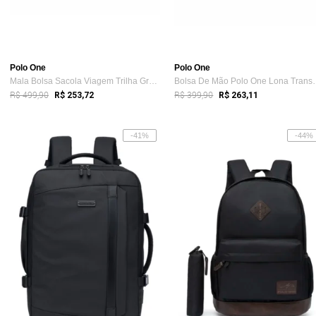
Polo One
Polo One
Mala Bolsa Sacola Viagem Trilha Grande C...
Bolsa De Mão Pol
R$ 499,90
R$ 399,90
R$ 253,72
R$ 263,11
-41%
-44%