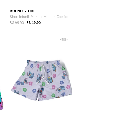
BUENO STORE
eta Infantil Menino Manga Curta Est...
Short Infantil Menino Menina Conforto Es...
R$ 99,90
R$ 49,90
-50%