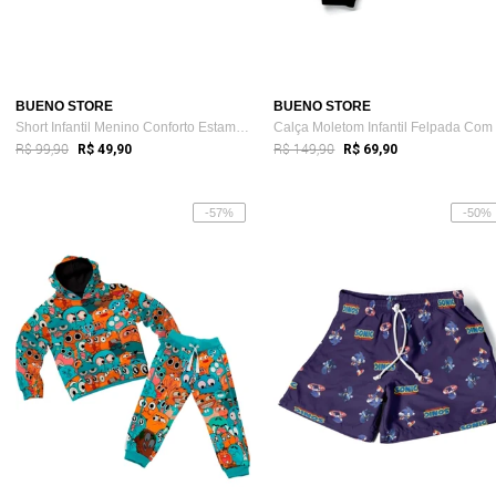
BUENO STORE
BUENO STORE
Short Infantil Menino Conforto Estampado...
Ca
R$ 99,90
R$ 149,90
R$ 49,90
R$ 69,90
-57%
-50%