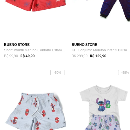
BUENO STORE
BUENO STORE
Short Infantil Menino Conforto Estampado...
KIT Conjunto Moleton In
R$ 99,90
R$ 299,90
R$ 49,90
R$ 129,90
-50%
-58%