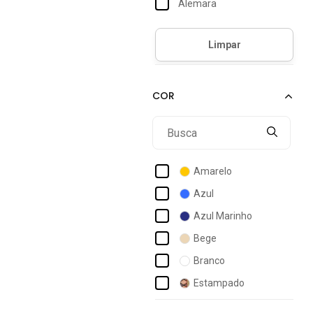
Alemara
Alfa
Aliarthe
Amil
Angerô
Ania Store
Animê
Aramis
Amarelo
Authoria
Azul
Avec
Azul Marinho
Babei No Look
Bege
Balboa
Branco
Banana Club
Estampado
Banana Danger
Laranja