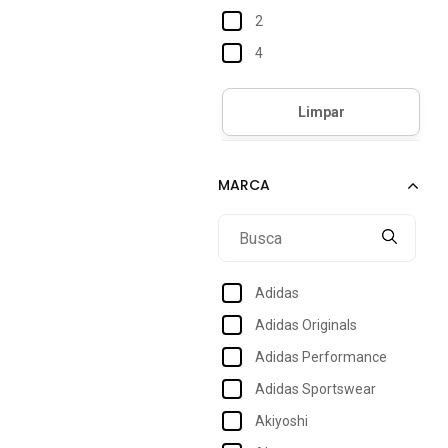
2
4
6
8
10
12
14
Adidas
Adidas Originals
Adidas Performance
Adidas Sportswear
Akiyoshi