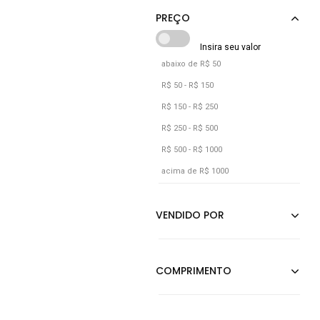
Based
Lilás
Listra
Listrado
abaixo de R$ 50
Marrom
R$ 50 - R$ 150
Multicolorido
R$ 150 - R$ 250
Preto
R$ 250 - R$ 500
R$ 500 - R$ 1000
Rosa
acima de R$ 1000
Verde
Verde Militar
Verde Oliva
Vermelho