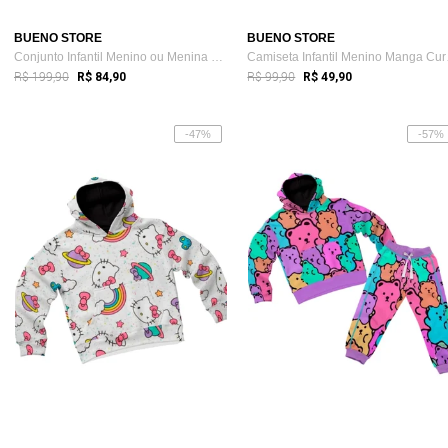
BUENO STORE
BUENO STORE
Conjunto Infantil Menino ou Menina 2pçs ...
Camis
R$ 199,90
R$ 99,90
R$ 84,90
R$ 49,90
-47%
-57%