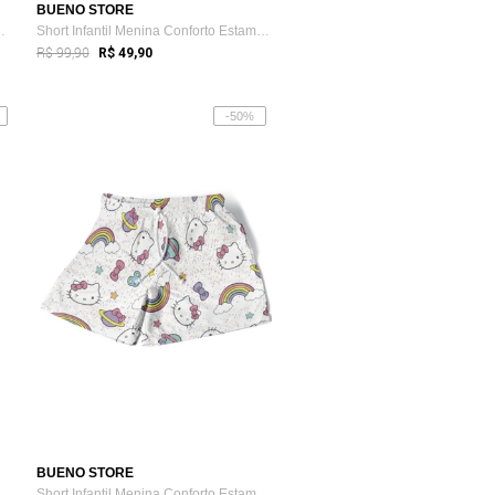
BUENO STORE
om Temático Perso...
Short Infantil Menina Conforto Estampado...
R$ 99,90
R$ 49,90
-50%
BUENO STORE
Calça de Moletom Infantil Quentinha Meni...
Short Infantil Menina Conforto Estampado...