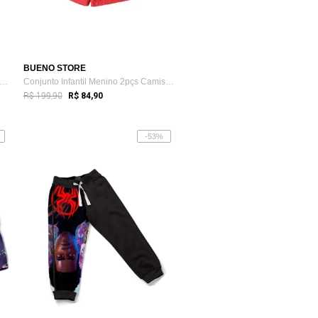
BUENO STORE
lça Moletom Infantil Felpada Com Algod...
Conjunto Infantil Menino 2pçs Camiseta M...
R$ 199,90
R$ 84,90
-53%