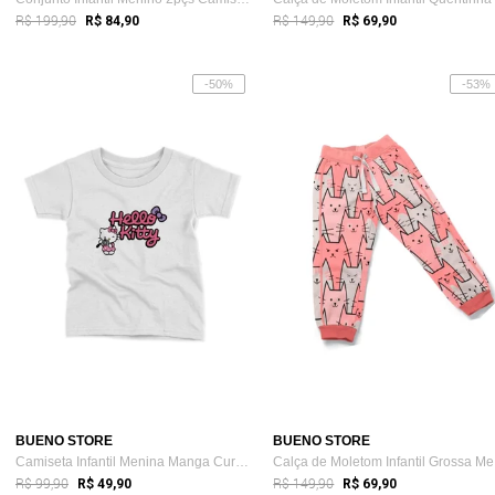
R$ 199,90
R$ 149,90
R$ 84,90
R$ 69,90
-50%
-53%
BUENO STORE
BUENO STORE
Camiseta Infantil Menina Manga Curta Est...
Ca
R$ 99,90
R$ 149,90
R$ 49,90
R$ 69,90