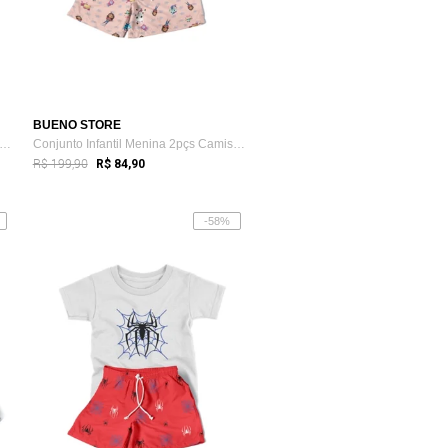
BUENO STORE
njunto Infantil Menina 2pçs Camiseta M...
Conjunto Infantil Menina 2pçs Camiseta M...
R$ 199,90
R$ 84,90
-58%