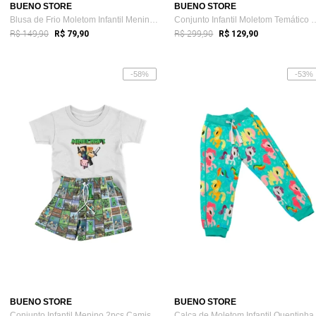
BUENO STORE
BUENO STORE
Blusa de Frio Moletom Infantil Menina Gr...
Conjunto Infantil Molet
R$ 149,90
R$ 299,90
R$ 79,90
R$ 129,90
-58%
-53%
BUENO STORE
BUENO STORE
Conjunto Infantil Menino 2pçs Camiseta M...