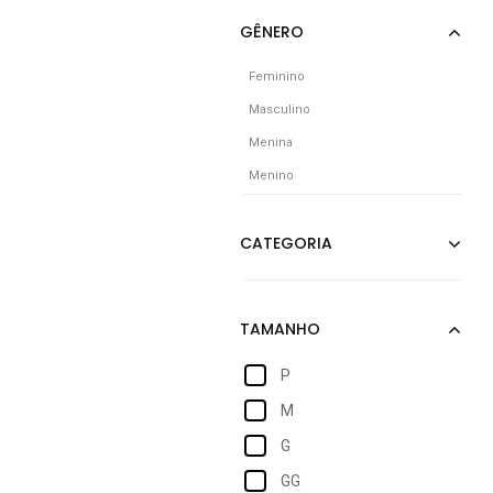
Feminino
Masculino
Menina
Menino
P
M
G
GG