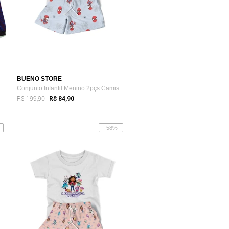
BUENO STORE
fantil Blusa Cang...
Conjunto Infantil Menino 2pçs Camiseta M...
R$ 199,90
R$ 84,90
-58%