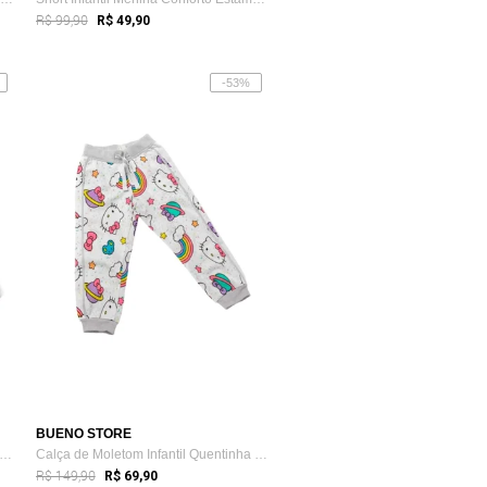
R$ 99,90
R$ 49,90
-53%
BUENO STORE
lça de Moletom Infantil Grossa Menina ...
Calça de Moletom Infantil Quentinha Meni...
R$ 149,90
R$ 69,90