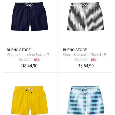
BUENO STORE
BUENO STORE
Shorts Masculino Básico Tactel e Elastano Leve c/ Elástico e Cord
Shorts Masculino Tactel e Elast
R$
99,90
- 55%
R$
99,90
- 45%
R$
44,90
R$
54,90