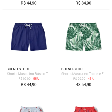
R$
44,90
R$
84,90
BUENO STORE
BUENO STORE
Shorts Masculino Básico Tactel e Elastano Leve c/ Elástico e Cordã
Shorts Masculino Tactel e Elast
R$
99,90
- 55%
R$
99,90
- 45%
R$
44,90
R$
54,90