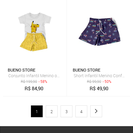
BUENO STORE
BUENO STORE
Conjunto Infantil Menino ou Menina 2pçs Camiseta Manga Curta e
Short Infantil Menino Conforto
R$
199,90
- 58%
R$
99,90
- 50%
R$
84,90
R$
49,90
1
2
3
4