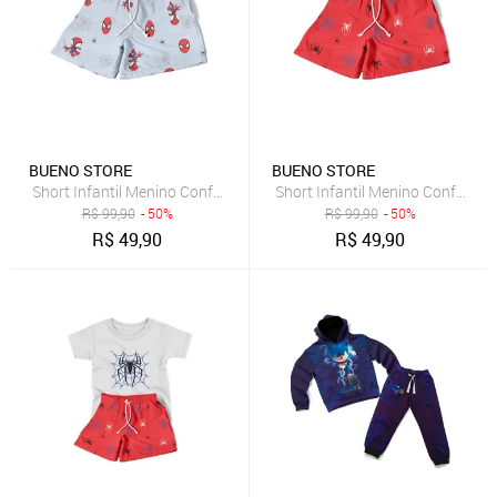
BUENO STORE
BUENO STORE
Short Infantil Menino Conforto Estampado Verão Moda Personage
Short Infantil Menino Confort
R$
99,90
- 50%
R$
99,90
- 50%
R$
49,90
R$
49,90