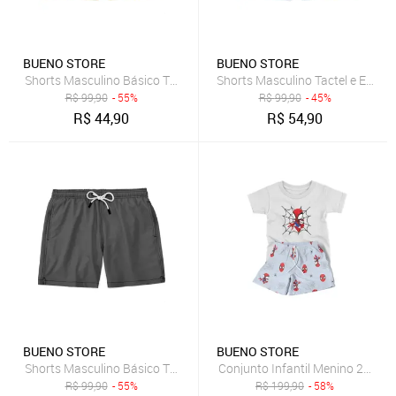
BUENO STORE
BUENO STORE
Shorts Masculino Básico Tactel e Elastano Leve c/ Elástico e Cord
Shorts Masculino Tactel e Elast
R$
99,90
- 55%
R$
99,90
- 45%
R$
44,90
R$
54,90
BUENO STORE
BUENO STORE
Shorts Masculino Básico Tactel e Elastano Leve c/ Elástico e Cord
Conjunto Infantil Menino 2pçs
R$
99,90
- 55%
R$
199,90
- 58%