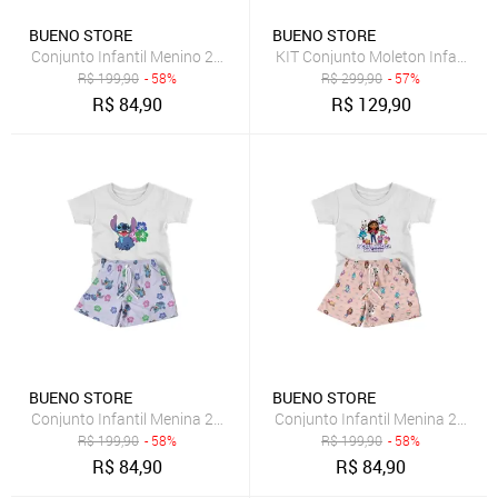
BUENO STORE
BUENO STORE
Conjunto Infantil Menino 2pçs Camiseta Manga Curta e Shorts Per
KIT Conjunto Moleton Infantil B
R$
199,90
- 58%
R$
299,90
- 57%
R$
84,90
R$
129,90
BUENO STORE
BUENO STORE
Conjunto Infantil Menina 2pçs Camiseta Manga Curta e Shorts Pers
Conjunto Infantil Menina 2pçs
R$
199,90
- 58%
R$
199,90
- 58%
R$
84,90
R$
84,90