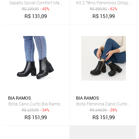
Sapato Social Comfort Masculino Classico Preto
Kit 2 Tênis Femininos Ortopédico
R$
239,90
- 45%
R$
399,90
- 62%
R$
131,09
R$
151,99
BIA RAMOS
BIA RAMOS
Bota Cano Curto Bia Ramos Salto Bloco Tratorado com Zíper Preta
Bota Feminina Cano Curto Salto 
R$
229,90
- 34%
R$
249,90
- 39%
R$
151,99
R$
151,99