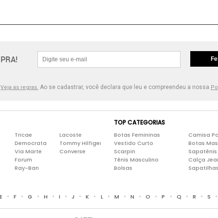
PRA!
Fe
.
Ao se cadastrar, você declara que leu e compreendeu a nossa
Veja as regras.
Po
TOP CATEGORIAS
Tricae
Lacoste
Botas Femininas
Camisa Po
Democrata
Tommy Hilfiger
Vestido Curto
Botas Mas
Via Marte
Converse
Scarpin
Sapatênis
Forum
Tênis Masculino
Calça Jea
Ray-Ban
Bolsas
Sapatilha
•
•
•
•
•
•
•
•
•
•
•
•
•
•
E
F
G
H
I
J
K
L
M
N
O
P
Q
R
S