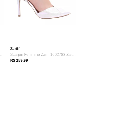
Zariff
ino Zariff Com Laço Removív...
Scarpin Feminino Zariff 1602783 Zariff Branco
R$ 259,99