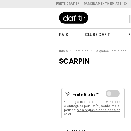
FRETE GRÁTIS*
PARCELAMENTO EM ATÉ 10X
PAIS
CLUBE DAFITI
F
Início
Feminino
Calçados Femininos
SCARPIN
Frete Grátis *
*Frete grátis para produtos vendidos
e entregues pela Dafiti, conforme a
política:
Veja regras e condições de
valor.