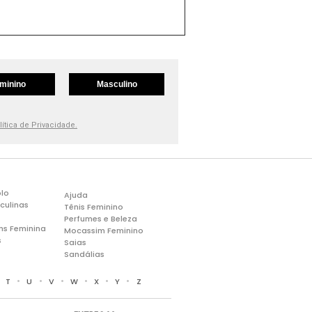
minino
Masculino
lítica de Privacidade.
lo
Ajuda
culinas
Tênis Feminino
Perfumes e Beleza
ns Feminina
Mocassim Feminino
s
Saias
Sandálias
•
•
•
•
•
•
•
T
U
V
W
X
Y
Z