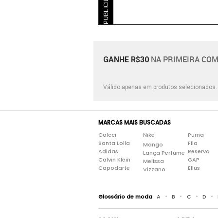
PUBLICIDADE
Tecido
Têxtil
Verniz
NA PRIMEIRA COM
GANHE R$30
Válido apenas em produtos selecionados
MARCAS MAIS BUSCADAS
Colcci
Nike
Puma
Santa Lolla
Fila
Mango
Adidas
Reserva
Lança Perfume
Calvin Klein
GAP
Melissa
Capodarte
Ellus
Vizzano
•
•
•
•
Glossário de moda
A
B
C
D