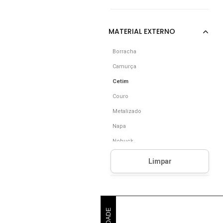
Borracha
Camurça
Cetim
Couro
Metalizado
Napa
Nobuck
Outros
Poliuretano (Pu)
Pvc
Renda
Sintético