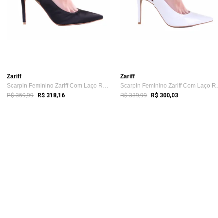
Zariff
Zariff
Scarpin Feminino Zariff Com Laço Removív...
Scarpin Femin
R$ 359,99
R$ 339,99
R$ 318,16
R$ 300,03