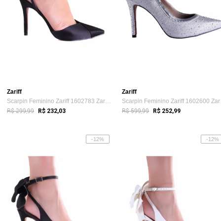
Zariff
Zariff
Scarpin Feminino Zariff 1602783 Zariff Preto
Scarpi
R$ 299,99
R$ 599,99
R$ 232,03
R$ 252,99
-12%
-12%