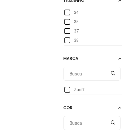
34
35
37
38
Zariff