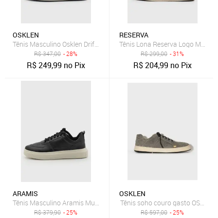
OSKLEN
RESERVA
Tênis Masculino Osklen Drift Marrom
Tênis Lona Reserva Logo Marro
R$
347,00
- 28%
R$
299,00
- 31%
R$
249,99
no Pix
R$
204,99
no Pix
ARAMIS
OSKLEN
Tênis Masculino Aramis Multi Avenue Preto
Tênis soho couro gasto OSKLEN
R$
379,90
- 25%
R$
597,00
- 25%