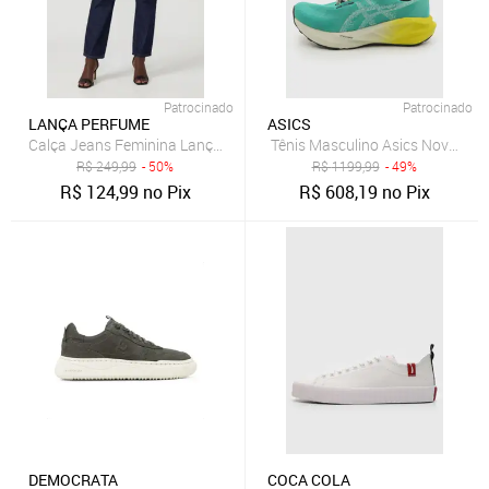
Patrocinado
Patrocinado
LANÇA PERFUME
ASICS
Calça Jeans Feminina Lança Perfume Mom Luna Azul
Tênis Masculino Asics Novablast
R$
249,99
- 50%
R$
1199,99
- 49%
R$
124,99
no Pix
R$
608,19
no Pix
DEMOCRATA
COCA COLA