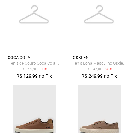
COCA COLA
OSKLEN
Tênis de Couro Coca Cola Houston Leather Preto
Tênis Lona Masculino Osklen Drif
R$
259,90
- 50%
R$
347,00
- 28%
R$
129,99
no Pix
R$
249,99
no Pix