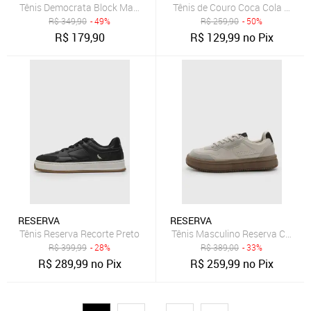
Tênis Democrata Block Masculino Verde
Tênis de Couro Coca Cola Houst
R$
349,90
- 49%
R$
259,90
- 50%
R$
179,90
R$
129,99
no Pix
RESERVA
RESERVA
Tênis Reserva Recorte Preto
Tênis Masculino Reserva Cano B
R$
399,99
- 28%
R$
389,00
- 33%
R$
289,99
no Pix
R$
259,99
no Pix