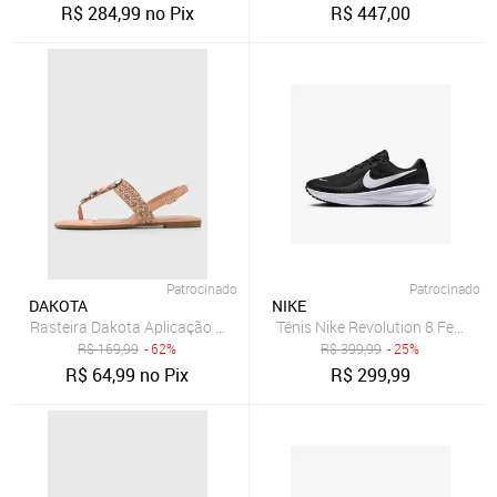
R$
284,99
no Pix
R$
447,00
Patrocinado
Patrocinado
DAKOTA
NIKE
Rasteira Dakota Aplicação Coral
Tênis Nike Revolution 8 Feminin
R$
169,99
- 62%
R$
399,99
- 25%
R$
64,99
no Pix
R$
299,99