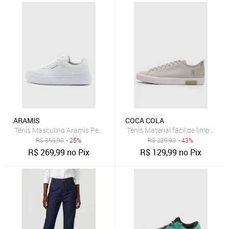
ARAMIS
COCA COLA
Tênis Masculino Aramis Peak Road Branco
Tênis Material fácil de limpar 
R$
359,90
- 25%
R$
229,90
- 43%
R$
269,99
no Pix
R$
129,99
no Pix