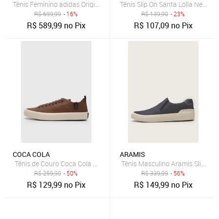
Tênis Feminino adidas Originals Sl 72 OG Marrom
Tênis Slip On Santa Lolla New Pr
R$
699,99
- 16%
R$
139,90
- 23%
R$
589,99
no Pix
R$
107,09
no Pix
COCA COLA
ARAMIS
Tênis de Couro Coca Cola Houston Leather Marrom
Tênis Masculino Aramis Slip-On 
R$
259,90
- 50%
R$
339,99
- 56%
R$
129,99
no Pix
R$
149,99
no Pix