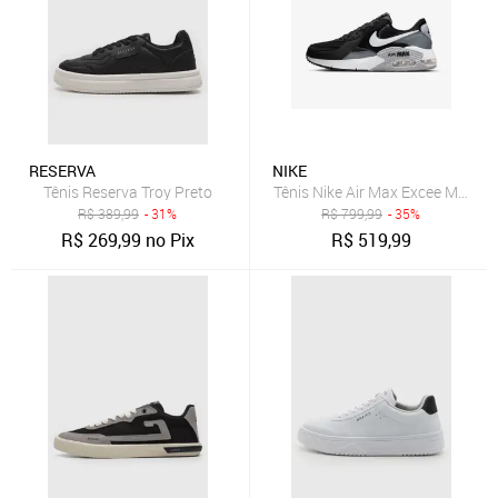
RESERVA
NIKE
Tênis Reserva Troy Preto
Tênis Nike Air Max Excee Mascul
R$
389,99
- 31%
R$
799,99
- 35%
R$
269,99
no Pix
R$
519,99