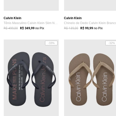
Calvin Klein
Calvin Klein
Tênis Masculino Calvin Klein Slim New Ba...
Chinelo de Dedo Calvin Klein Branc
R$ 499,00
R$ 139,00
R$ 349,99
no Pix
R$ 99,99
no Pix
-33%
-32%