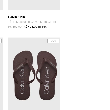
Calvin Klein
o
Tênis Masculino Calvin Klein Couro Marrom
R$ 689,00
R$ 475,39
no Pix
-32%