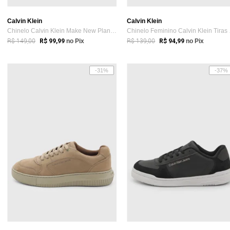
Calvin Klein
Calvin Klein
Chinelo Calvin Klein Make New Planes Azul Escuro
Chine
R$ 149,00
R$ 139,00
R$ 99,99
no Pix
R$ 94,99
no Pix
-31%
-37%