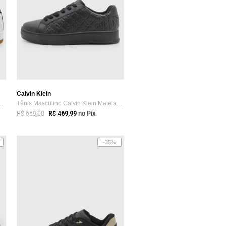
Calvin Klein
in Klein Palito Clea...
Tênis Masculino Calvin Klein Matelassê Preto
R$ 659,00
R$ 469,99
no Pix
-35%