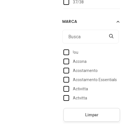
37/38
38
39
39/40
40
41
!ou
41/42
Accona
42
Acostamento
43
Acostamento Essentials
43/44
Activitta
44
Actvitta
Addan
Adidas
Adidas Originals