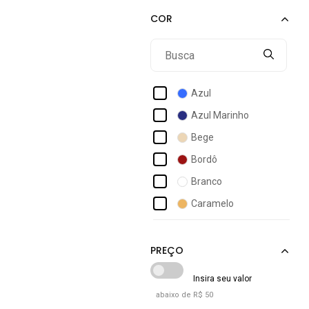
Adidas Performance
Adidas Skateboarding
Adidas Sportswear
Adrun
Azul
Aeropostale
Azul Marinho
Amarena Shoes
Bege
Amo Calçados
Bordô
Amora Calçados
Branco
Amorelle
Caramelo
Ana Lucia
Cinza
Anacapri
Cáqui
Grafite
Marrom
abaixo de R$ 50