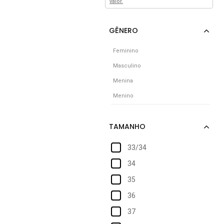
valor.
Feminino
Masculino
Menina
Menino
33/34
34
35
36
37