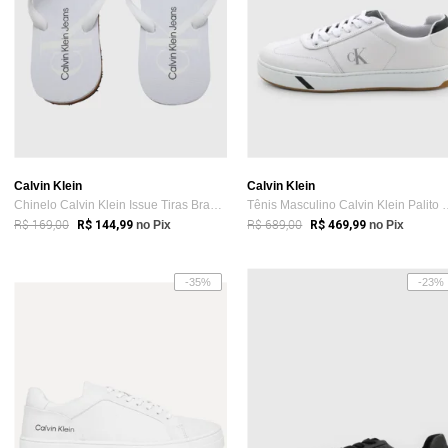
Calvin Klein
Calvin Klein
Chinelo Calvin Klein Issue Tiras Branco
Tênis Masculino Calv
R$ 169,00
R$ 689,00
R$ 144,99
no Pix
R$ 469,99
no Pix
-35%
-23%