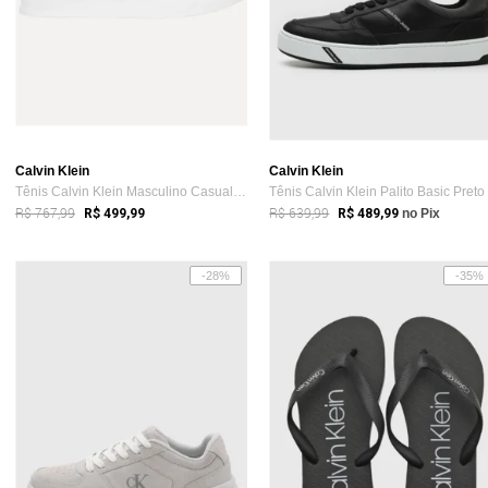
Calvin Klein
Calvin Klein
Tênis Calvin Klein Masculino Casual Conf...
Tênis Calvin Klein Palito Basic Preto
R$ 767,99
R$ 639,99
R$ 499,99
R$ 489,99
no Pix
-28%
-35%