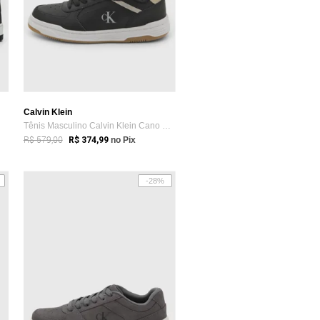
Calvin Klein
Tênis Masculino Calvin Klein Cano Baixo ...
R$ 579,00
R$ 374,99
no Pix
-28%