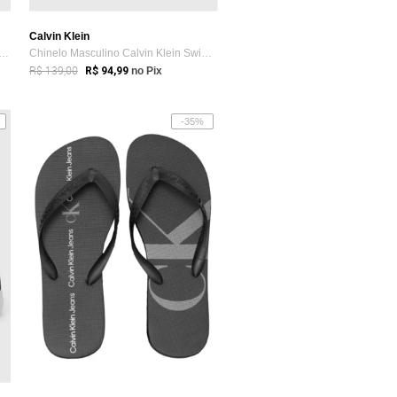
Calvin Klein
lo Feminino Calvin Klein Tiras Bege
Chinelo Masculino Calvin Klein Swim Vinho
R$ 139,00
R$ 94,99
no Pix
-35%