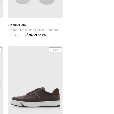
Calvin Klein
Tênis Masculino Calvin Klein Layers Grafite
Chinelo Masculino Calvin Klein Make New ...
R$ 149,00
R$ 94,99
no Pix
-31%