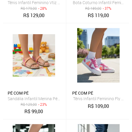
Tênis Infantil Feminino Vtiz Pé com Pé Menina Flatform Casual Con
Bota Coturno Infantil Feminino
R$
179,00
- 28%
R$
189,00
- 37%
R$
129,00
R$
119,00
PÉ COM PÉ
PÉ COM PÉ
Sandália Infantil Menina Pé com Pé Papete Rasteira Ajustável Chine
Tênis Infantil Feminino Fly Vti
R$
129,00
- 23%
R$
109,00
R$
99,00