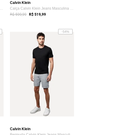
Calvin Klein
 Calvin Klein Jeans Masculina Super...
Calça Calvin Klein Jeans Masculina Skinn...
R$ 599,99
R$ 519,99
-54%
Calvin Klein
 Klein Masculina Manga Curt...
Bermuda Calvin Klein Jeans Masculina Chi...