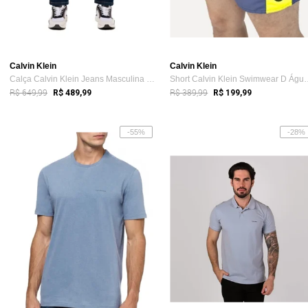
Calvin Klein
Calvin Klein
Calça Calvin Klein Jeans Masculina Strai...
Short Calvin Klein S
R$ 649,99
R$ 389,99
R$ 489,99
R$ 199,99
-55%
-28%