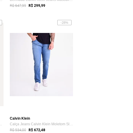
R$ 647,99
R$ 299,99
-28%
Calvin Klein
in Samba Canção Tricolin...
Calça Jeans Calvin Klein Moletom Slim Azul
R$ 934,00
R$ 672,48