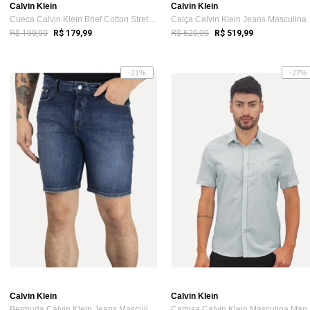
Calvin Klein
Calvin Klein
Cueca Calvin Klein Brief Cotton Stretch ...
Calça
R$ 199,99
R$ 629,99
R$ 179,99
R$ 519,99
-21%
-27%
Calvin Klein
Calvin Klein
Bermuda Calvin Klein Jeans Masculina Fiv...
Camisa Calvin