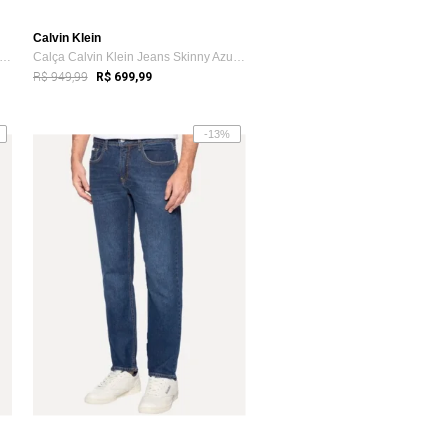
Calvin Klein
rmuda Calvin Klein Jeans Masculina 5 P...
Calça Calvin Klein Jeans Skinny Azul Médio
R$ 949,99
R$ 699,99
-13%