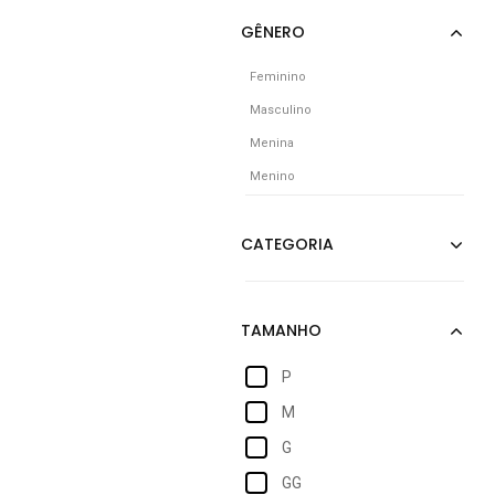
Feminino
Masculino
Menina
Menino
P
M
G
GG