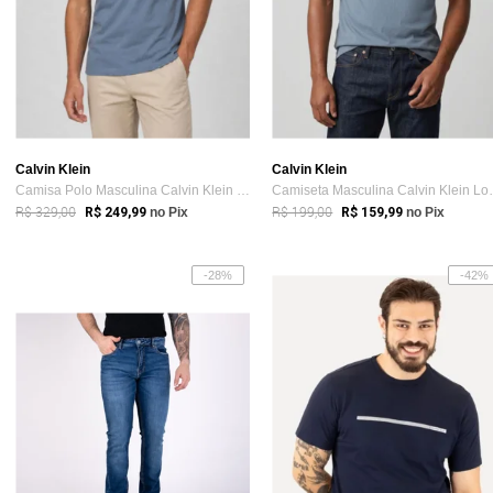
Calvin Klein
Calvin Klein
Camisa Polo Masculina Calvin Klein Slim ...
Camiseta Mas
R$ 329,00
R$ 199,00
R$ 249,99
no Pix
R$ 159,99
no Pix
-28%
-42%