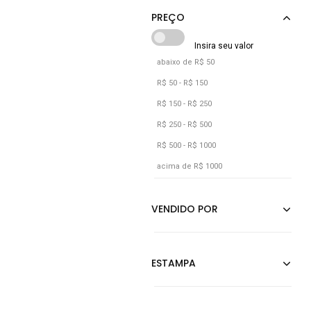
Cáqui
Dourado
Estampado
abaixo de R$ 50
Grafite
R$ 50 - R$ 150
Incolor
R$ 150 - R$ 250
Jeans
R$ 250 - R$ 500
R$ 500 - R$ 1000
Laranja
acima de R$ 1000
Marrom
Multicolorido
Nude
Off-white