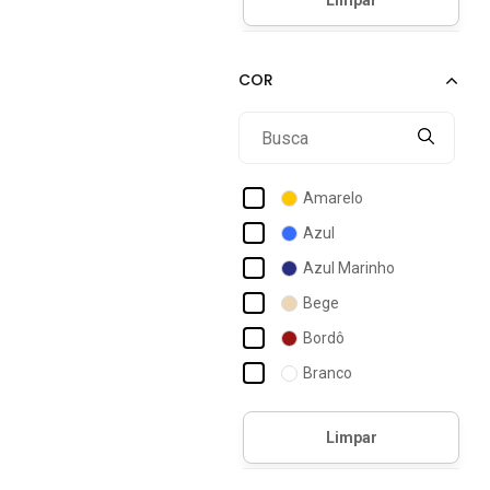
Acostamento
Único
Acostamento Masculino
Act Feminino
Acte
Activitta
Actvitta
Amarelo
Ad Life Style
Azul
Adidas
Azul Marinho
Adidas Originals
Bege
Adidas Performance
Bordô
Adidas Sportswear
Branco
Adriben
Café
Aeropostale
Caramelo
Cinza