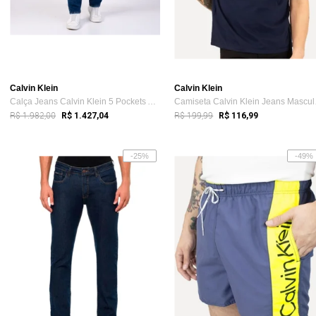
Calvin Klein
Calvin Klein
Calça Jeans Calvin Klein 5 Pockets Azul Médio
Camis
R$ 1.982,00
R$ 199,99
R$ 1.427,04
R$ 116,99
-25%
-49%