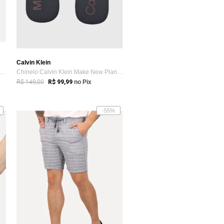
Calvin Klein
eta Calvin Klein Jeans Masculina Ne...
Chinelo Calvin Klein Make New Planes Azul Escuro
R$ 149,00
R$ 99,99
no Pix
-55%