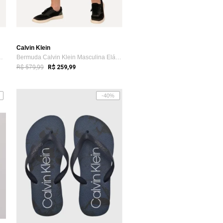
Calvin Klein
wimwear D Água Yello...
Bermuda Calvin Klein Masculina Elástico ...
R$ 579,99
R$ 259,99
-40%