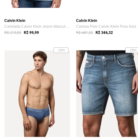
Calvin Klein
Calvin Klein
Camiseta Calvin Klein Jeans Masculina Bl...
Camisa Po
R$ 219,99
R$ 481,00
R$ 99,99
R$ 346,32
-10%
-28%