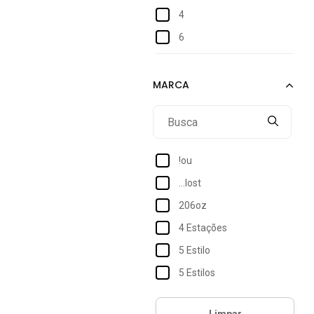
4
6
37/38
38
39/40
40
41/42
!ou
42
...lost
44
206oz
46
4 Estações
48
5 Estilo
50
5 Estilos
XGG
77vs Levosch
XXL