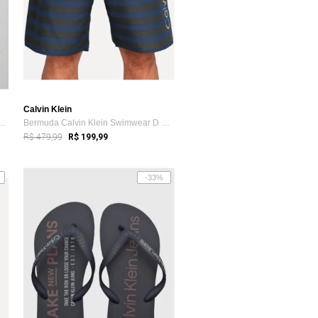
Calvin Klein
culina Calvin Klein Logo Azul
Bermuda Calvin Klein Swimwear D Água Chu...
R$ 479,99
R$ 199,99
-33%