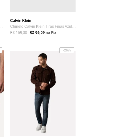
Calvin Klein
lo Calvin Klein Friso Azul Claro
Chinelo Calvin Klein Tiras Finas Azul Escuro
R$ 159,00
R$ 96,09
no Pix
-26%