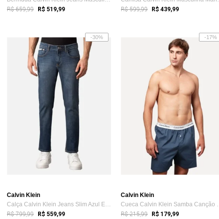
R$ 659,99
R$ 599,99
R$ 519,99
R$ 439,99
-30%
-17%
Calvin Klein
Calvin Klein
Calça Calvin Klein Jeans Slim Azul Escuro
Cueca Calvin Kle
R$ 799,99
R$ 215,99
R$ 559,99
R$ 179,99