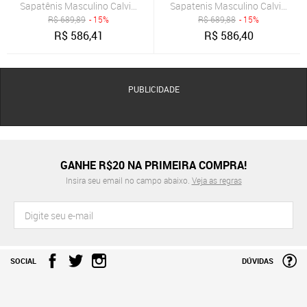
Sapatênis Masculino Calvin Klein Branco E Bege
Sapatenis Masculino Calvin Klei
R$
689,89
- 15%
R$
689,88
- 15%
R$
586,41
R$
586,40
PUBLICIDADE
GANHE R$20 NA PRIMEIRA COMPRA!
Insira seu email no campo abaixo.
Veja as regras
SOCIAL
DÚVIDAS