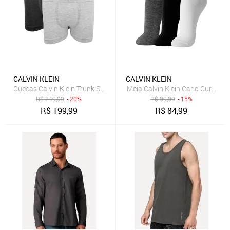
CALVIN KLEIN
CALVIN KLEIN
Cuecas Calvin Klein Trunk Seamless Viscose Logo Mescla Chumbo e
Meia Calvin Klein Cano Curto CK 
R$
249,99
- 20%
R$
99,99
- 15%
R$
199,99
R$
84,99