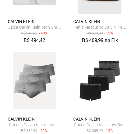
CALVIN KLEIN
CALVIN KLEIN
Calça Calvin Klein Tech Chumbo
Tênis Masculino Calvin Klein Sl
R$
945,00
- 48%
R$
579,00
- 29%
R$
494,42
R$
409,99
no Pix
CALVIN KLEIN
CALVIN KLEIN
Cuecas Calvin Klein Underwear Brief Cotton Rib Cinza Pack 3UN
Cueca Calvin Klein Low Rise Tru
R$
335,99
- 11%
R$
369,99
- 19%