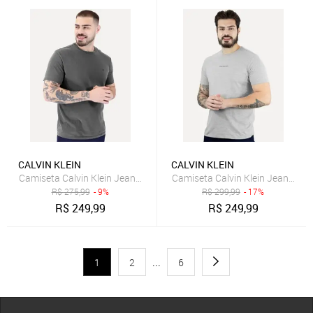
CALVIN KLEIN
CALVIN KLEIN
Camiseta Calvin Klein Jeans Masculina Monogram Logo Pigmento
Camiseta Calvin Klein Jeans Mas
R$
275,99
- 9%
R$
299,99
- 17%
R$
249,99
R$
249,99
1
2
...
6