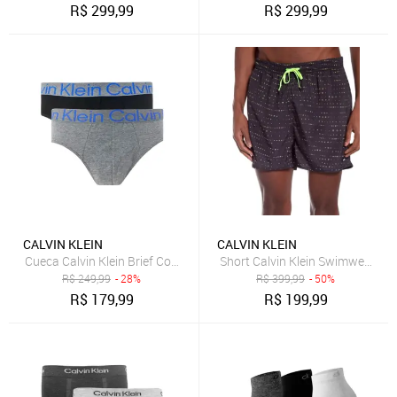
R$
299,99
R$
299,99
CALVIN KLEIN
CALVIN KLEIN
Cueca Calvin Klein Brief Cotton Stretch Preta e Cinza Blu Logo Pac
Short Calvin Klein Swimwear M
R$
249,99
- 28%
R$
399,99
- 50%
R$
179,99
R$
199,99