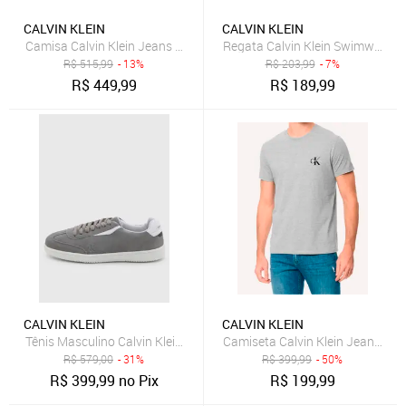
CALVIN KLEIN
CALVIN KLEIN
Camisa Calvin Klein Jeans Masculina Básica Logo Peito Chumbo
Regata Calvin Klein Swimwear M
R$
515,99
- 13%
R$
203,99
- 7%
R$
449,99
R$
189,99
CALVIN KLEIN
CALVIN KLEIN
Tênis Masculino Calvin Klein Slim Side Small Cinza
Camiseta Calvin Klein Jeans Ma
R$
579,00
- 31%
R$
399,99
- 50%
R$
399,99
no Pix
R$
199,99