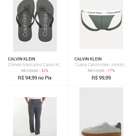
CALVIN KLEIN
CALVIN KLEIN
Chinelo Masculino Calvin Klein Swin Cinza
Cueca Calvin Klein Jockstrap Mi
R$
139,00
- 32%
R$
119,99
- 17%
R$
94,99
no Pix
R$
99,99