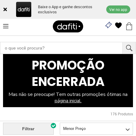
Baixe o App e ganhe descontos
Ver no app
exclusivos
PROMOÇÃO
ENCERRADA
Mas não se preocupe! Tem outras promoções ótimas na
página inicial.
176
Produtos
Menor Preço
Filtrar