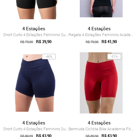
4 Estações
4 Estações
Short Curto 4 Estações Feminino Suplex L...
Regata 4 Estações Feminino Academia Moti...
R$ 39,90
R$ 41,90
R$ 79,90
R$ 79,90
-46%
-51%
4 Estações
4 Estações
Short Curto 4 Estações Feminino Suplex L...
Bermuda Ciclista Bike Academia Fitness C...
R$ 43,90
R$ 43,90
R$ 80,99
R$ 89,90