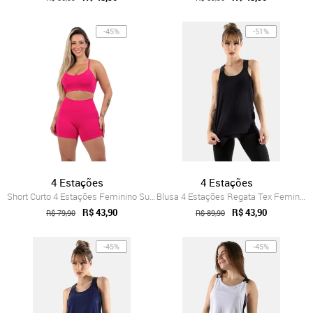
-45%
-51%
4 Estações
4 Estações
Short Curto 4 Estações Feminino Suplex L...
Blusa 4 Estações Regata Tex Feminino Tra...
R$ 43,90
R$ 43,90
R$ 79,90
R$ 89,90
-45%
-45%