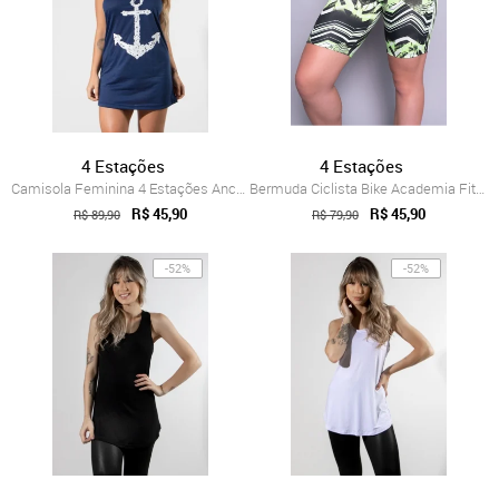
4 Estações
4 Estações
Camisola Feminina 4 Estações Ancora Conf...
Bermuda Ciclista Bike Academia Fitness C...
R$ 45,90
R$ 45,90
R$ 89,90
R$ 79,90
-52%
-52%