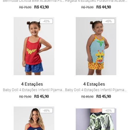
Bermuda Ciclista Bike Academia Fitness C...
Regata 4 Estações Furadinha Academia Str...
R$ 43,90
R$ 44,90
R$ 79,99
R$ 79,99
-43%
-49%
4 Estações
4 Estações
Baby Doll 4 Estações Infantil Pijama Fem...
Baby Doll 4 Estações Infantil Pijama Fem...
R$ 45,90
R$ 45,90
R$ 79,90
R$ 89,90
-49%
-43%