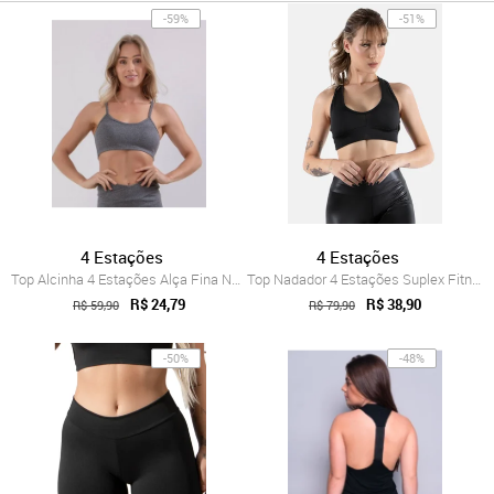
-59%
-51%
4 Estações
4 Estações
Top Alcinha 4 Estações Alça Fina Nadador...
Top Nadador 4 Estações Suplex Fitness Tr...
R$ 24,79
R$ 38,90
R$ 59,90
R$ 79,90
-50%
-48%