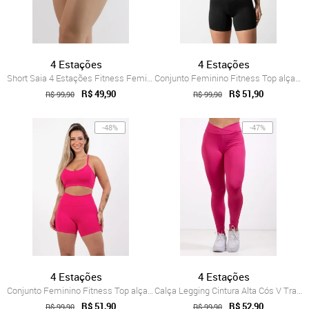
4 Estações
4 Estações
Short Saia 4 Estações Fitness Feminino L...
Conjunto Feminino Fitness Top alça fina ...
R$ 49,90
R$ 51,90
R$ 99,90
R$ 99,90
-48%
-47%
4 Estações
4 Estações
Conjunto Feminino Fitness Top alça fina ...
Calça Legging Cintura Alta Cós V Transpa...
R$ 51,90
R$ 52,90
R$ 99,90
R$ 99,90