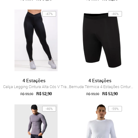
-47%
-46%
4 Estações
4 Estações
Calça Legging Cintura Alta Cós V Transpa...
Bemuda Térmica 4 Estações Cintura Alta P...
R$ 52,90
R$ 53,90
R$ 99,90
R$ 99,90
-46%
-59%