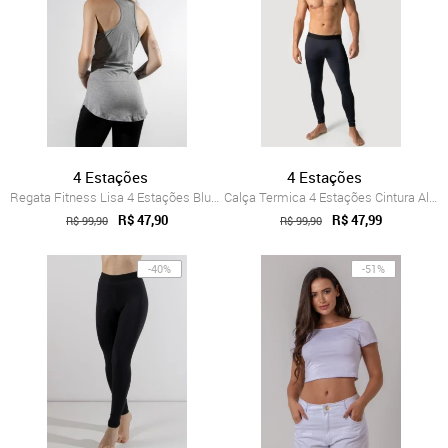
4 Estações
4 Estações
Regata Fitness Lisa 4 Estações Blusa Fem...
Calça Termica 4 Estações Cintura Alta Pr...
R$ 47,90
R$ 47,99
R$ 99,90
R$ 99,90
-40%
-51%