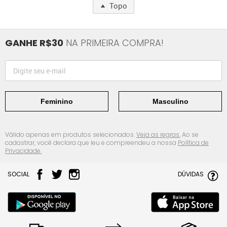
Topo
GANHE R$30
NA PRIMEIRA COMPRA!
Feminino
Masculino
Válido apenas em produtos selecionados.
Veja as regras.
Ao se
cadastrar, você declara que leu e compreendeu a nossa
Política de
Privacidade.
SOCIAL
DÚVIDAS