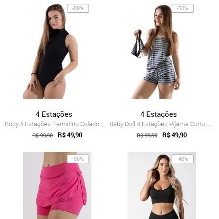
-50%
-50%
4 Estações
4 Estações
Body 4 Estações Feminino Colado Moda Lis...
Baby Doll 4 Estações Pijama Curto Listra...
R$ 49,90
R$ 49,90
R$ 99,90
R$ 99,90
-50%
-48%