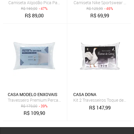
Camiseta Algodão Pica Pau Selo Reserva Branco
Camiseta Nike Sportswear Icon 
R$
169,00
- 47%
R$
129,99
- 46%
R$
89,00
R$
69,99
CASA MODELO ENXOVAIS
CASA DONA
Travesseiro Premium Percal 500 Fios Pluma de Ganso Sintética 70c
Kit 2 Travesseiros Toque de Pl
R$
179,00
- 39%
R$
147,99
R$
109,90