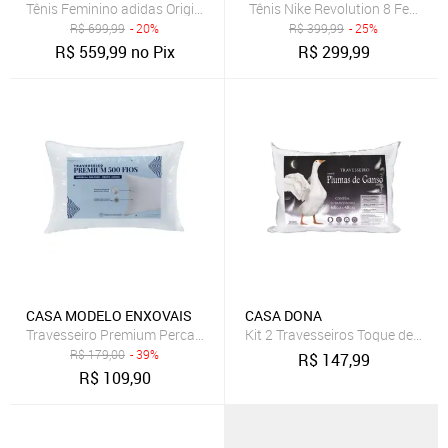
Tênis Feminino adidas Originals Sl 72 OG Marrom
Tênis Nike Revolution 8 Feminin
R$
699,99
- 20%
R$
399,99
- 25%
R$
559,99
no Pix
R$
299,99
CASA MODELO ENXOVAIS
CASA DONA
Travesseiro Premium Percal 500 Fios Pluma de Ganso Sintética 70c
Kit 2 Travesseiros Toque de Pl
R$
179,00
- 39%
R$
147,99
R$
109,90