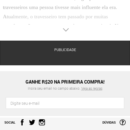
travesseiros uma pessoa tivesse mais influente ela era.
Atualmente, o travesseiro tem passado por muitas
transformações, como por exemplo, o travesseiro da Nasa.
A indústria têxtil tem investido em alta tecnologia a fim de
criar os melhores tecidos e materiais de enchimento para
PUBLICIDADE
produzir os mais variados modelos de travesseiros. Uma
das novidades mais inovadoras é o viscoelástico. Também
conhecido como travesseiro da Nasa, ele se adapta às
curvas naturais do corpo, e retorna à sua forma original
GANHE R$20 NA PRIMEIRA COMPRA!
Insira seu email no campo abaixo.
Veja as regras
após o uso.
Além disso, é um produto com resistência garantida, que
oferece conforto e bem-estar ao consumidor mais
exigente. O material viscoelástico surgiu a partir de
SOCIAL
DÚVIDAS
pesquisas aeroespaciais, o que assegura sua eficácia