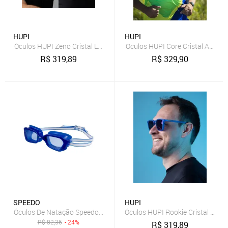
HUPI
HUPI
Óculos HUPI Zeno Cristal Lente Rosa Espelhado Incolor
Óculos HUPI Core Cristal Azul L
R$
319,89
R$
329,90
SPEEDO
HUPI
Óculos De Natação Speedo Beats Marinho/Azul Azul Marinho
Óculos HUPI Rookie Cristal Azul 
R$
82,36
- 24%
R$
319,89