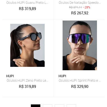
Óculos HUPI Guaru Preto Lente Dourado Espelhado Preto
Óculos De Natação Speedo Icon 
R$
371,11
- 28%
R$
319,89
R$
267,92
HUPI
HUPI
Óculos HUPI Zeno Preto Lente Prata Espelhado Preto
Óculos HUPI Sprint Preto e Rox
R$
319,89
R$
329,90