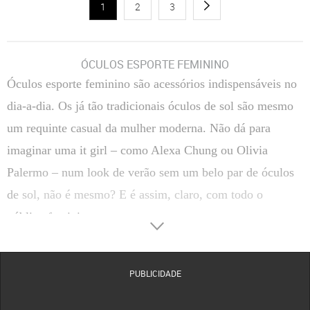
1
2
3
ÓCULOS ESPORTE FEMININO
Óculos esporte feminino são acessórios indispensáveis no
dia-a-dia. Os já tão tradicionais óculos de sol são mesmo
um requinte casual da mulher moderna. Não dá para
imaginar uma it girl – como Alexa Chung ou Olivia
Palermo – num look de verão sem um belo par de óculos
de sol, não é mesmo? E é assim, claro, com todo o
público feminino.
E a moda esportiva em acessórios conta com os modelos e
as novidades de marcas como a adidas originals e a
PUBLICIDADE
Converse, sempre antenadas nas tendências da estação.
Os óculos adidas originals privilegiam não somente design