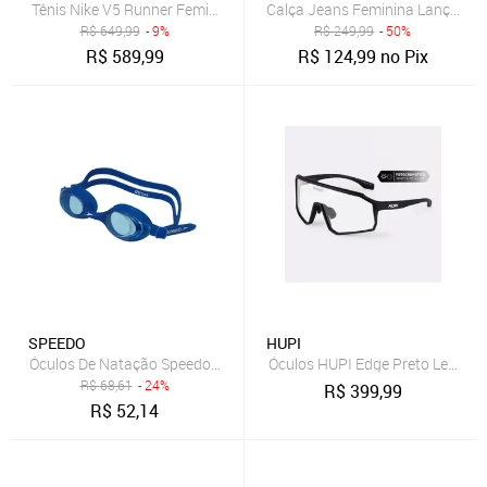
Tênis Nike V5 Runner Feminino
Calça Jeans Feminina Lança Pe
R$
649,99
- 9%
R$
249,99
- 50%
R$
589,99
R$
124,99
no Pix
SPEEDO
HUPI
Óculos De Natação Speedo Izy One Azul/Azul Azul
Óculos HUPI Edge Preto Lente F
R$
68,61
- 24%
R$
399,99
R$
52,14