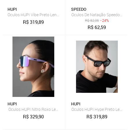
HUPI
SPEEDO
Óculos HUPI Vibe Preto Lente Verde Preto
Óculos De Natação Speedo Beat
R$
82,36
- 24%
R$
319,89
R$
62,59
HUPI
HUPI
Óculos HUPI Nitro Roxo Lente Roxo Espelhado Roxo
Óculos HUPI Hype Preto Lente P
R$
329,90
R$
319,89