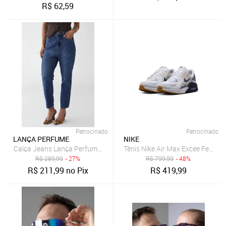
R$
62,59
Patrocinado
Patrocinado
LANÇA PERFUME
NIKE
Calça Jeans Lança Perfume Mom Luna Azul
Tênis Nike Air Max Excee Femini
R$
289,99
- 27%
R$
799,99
- 48%
R$
211,99
no Pix
R$
419,99