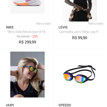
Patrocinado
Patrocinado
NIKE
LEVIS
Tênis Nike Revolution 8 Feminino
Camiseta Levis Reta Lisa Preta
R$
399,99
- 25%
R$
99,90
R$
299,99
HUPI
SPEEDO