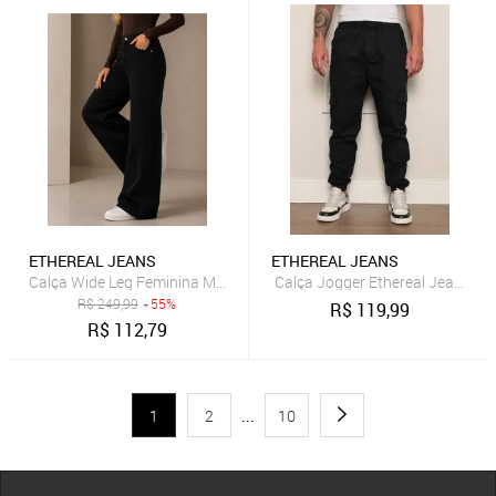
ETHEREAL JEANS
ETHEREAL JEANS
Calça Wide Leg Feminina MYS Jeans Preta Modelagem Premium
Calça Jogger Ethereal Jeans co
R$
249,99
- 55%
R$
119,99
R$
112,79
1
2
...
10