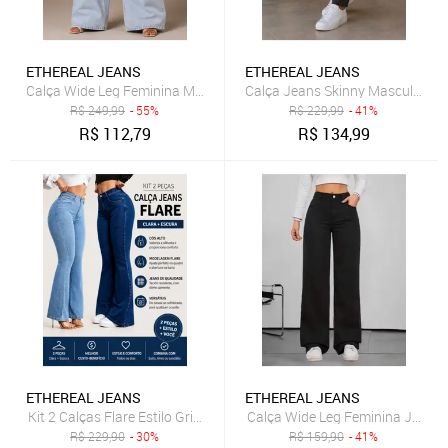
ETHEREAL JEANS
ETHEREAL JEANS
Calça Wide Leg Feminina Mys Jeans Cintura Alta Modelagem Premi
Calça Jeans Skinny Masculina Pr
R$
249,99
- 55%
R$
229,99
- 41%
R$
112,79
R$
134,99
ETHEREAL JEANS
ETHEREAL JEANS
Kit 2 Calças Flare Estilo Gringa Ethereal Jeans Casual e Confortavel
Calça Wide Leg Feminina Jeans C
R$
229,90
- 30%
R$
159,90
- 41%